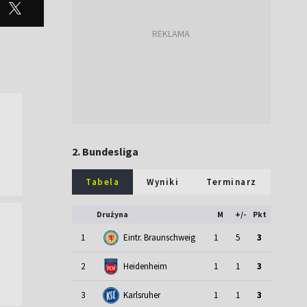
2. Bundesliga
Tabela
Wyniki
Terminarz
Drużyna
M
+/-
Pkt
1
Eintr. Braunschweig
1
5
3
2
Heidenheim
1
1
3
3
Karlsruher
1
1
3