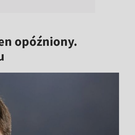
en opóźniony.
u