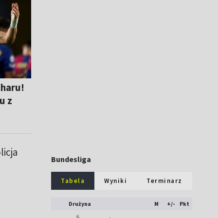
charu!
u z
icja
Bundesliga
Tabela
Wyniki
Terminarz
Drużyna
M
+/-
Pkt