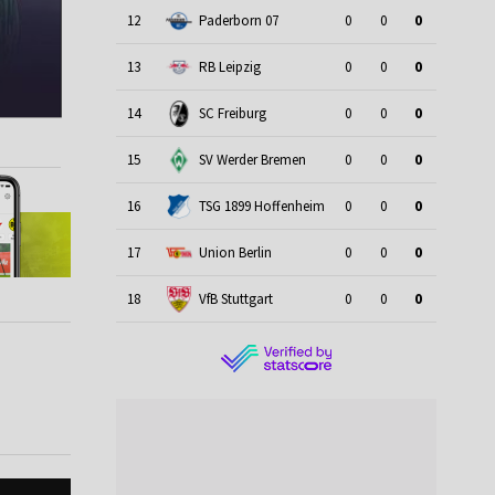
12
Paderborn 07
0
0
0
13
RB Leipzig
0
0
0
14
SC Freiburg
0
0
0
15
SV Werder Bremen
0
0
0
16
TSG 1899 Hoffenheim
0
0
0
17
Union Berlin
0
0
0
18
VfB Stuttgart
0
0
0