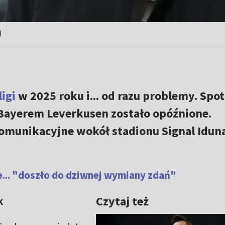
)
ligi
w 2025 roku i... od razu problemy. Spo
Bayerem Leverkusen zostało opóźnione.
munikacyjne wokół stadionu Signal Idun
e... "doszło do dziwnej wymiany zdań"
Czytaj też
k