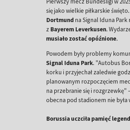
Pierwszy mecz Bundesligi w 202
się jako wielkie piłkarskie święto
Dortmund
na Signal Iduna Park 
z
Bayerem Leverkusen
. Wydarz
musiało zostać opóźnione
.
Powodem były problemy komun
Signal Iduna Park
. "Autobus Bor
korku i przyjechał zaledwie god
planowanym rozpoczęciem mecz
na przebranie się i rozgrzewkę" 
obecna pod stadionem nie była 
Borussia uczciła pamięć legen