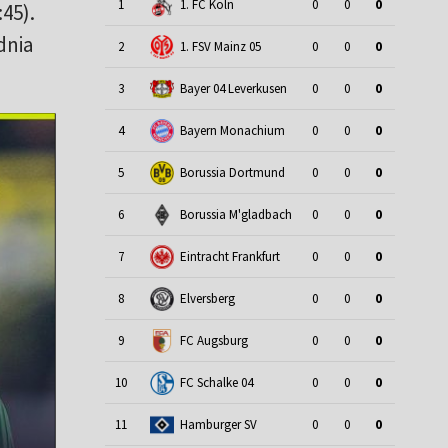
1
1. FC Koln
0
0
0
45).
dnia
2
1. FSV Mainz 05
0
0
0
3
Bayer 04 Leverkusen
0
0
0
4
Bayern Monachium
0
0
0
5
Borussia Dortmund
0
0
0
6
Borussia M'gladbach
0
0
0
7
Eintracht Frankfurt
0
0
0
8
Elversberg
0
0
0
9
FC Augsburg
0
0
0
10
FC Schalke 04
0
0
0
11
Hamburger SV
0
0
0