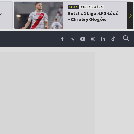
12:15
PIŁKA NOŻNA
p
Betclic 1 Liga: ŁKS Łódź
▶
– Chrobry Głogów