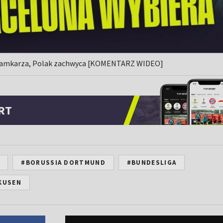
 bramkarza, Polak zachwyca [KOMENTARZ WIDEO]
RT
#BORUSSIA DORTMUND
#BUNDESLIGA
RKUSEN