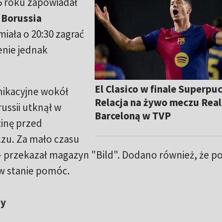
5 roku zapowiadał
.
Borussia
miała o 20:30 zagrać
enie jednak
El Clasico w finale Superpu
ikacyjne wokół
Relacja na żywo meczu Real
ussii utknął w
Barceloną w TVP
zinę przed
u. Za mało czasu
– przekazał magazyn "Bild". Dodano również, że pol
w stanie pomóc.
dy