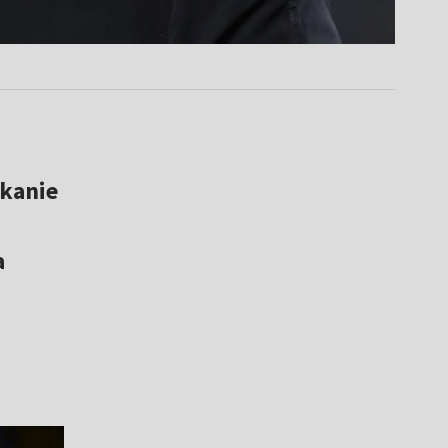
tkanie
a