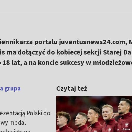
ziennikarza portalu juventusnews24.com, 
s ma dołączyć do kobiecej sekcji Starej D
 18 lat, a na koncie sukcesy w młodzieżow
Czytaj też
ża grupa
ezentacją Polski do
zowy medal
poleciała na