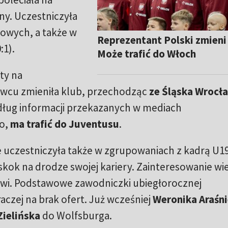
ny. Uczestniczyła
owych, a także w
Reprezentant Polski zmieni
:1).
Może trafić do Włoch
ty na
rwcu zmieniła klub, przechodząc
ze Śląska Wrocł
edług informacji przekazanych w mediach
o,
ma trafić do Juventusu
.
ie uczestniczyła także w zgrupowaniach z kadrą U19
ok na drodze swojej kariery. Zainteresowanie wie
iwi. Podstawowe zawodniczki ubiegłorocznej
raczej na brak ofert. Już wcześniej
Weronika Araśn
Zielińska
do Wolfsburga.