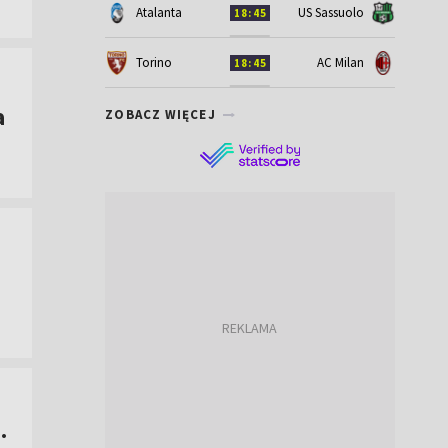
Atalanta
US Sassuolo
18:45
Torino
AC Milan
18:45
a
ZOBACZ WIĘCEJ
.