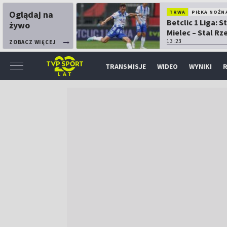
Oglądaj na
TRWA
PIŁKA NOŻN
Betclic 1 Liga: S
żywo
Mielec – Stal R
13:23
ZOBACZ WIĘCEJ
TRANSMISJE
WIDEO
WYNIKI
R