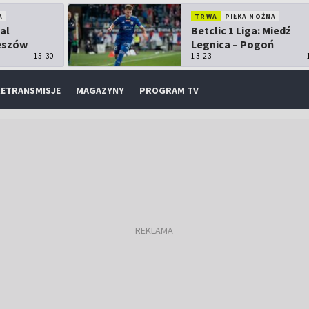
A
TRWA
PIŁKA NOŻNA
tal
Betclic 1 Liga: Miedź
zeszów
Legnica – Pogoń
15:30
Grodzisk Mazowiecki
13:23
ETRANSMISJE
MAGAZYNY
PROGRAM TV