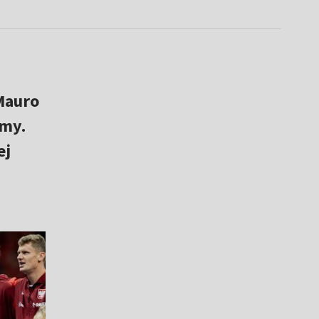
Mauro
amy.
ej