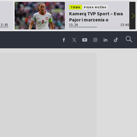
TRWA
PIŁKA NOŻNA
Kamerą TVP Sport – Ewa
▶
Pajor i marzenia o
15:30
Mundialu
15:24
15:46