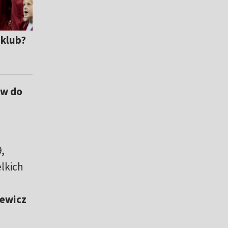
 klub?
aw do
,
lkich
iewicz