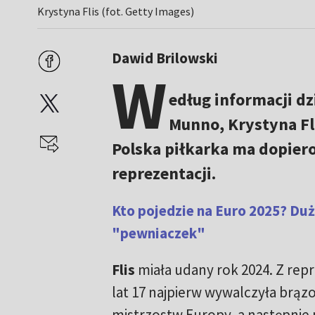
Krystyna Flis (fot. Getty Images)
Dawid Brilowski
W
edług informacji d
Munno, Krystyna Fli
Polska piłkarka ma dopiero
reprezentacji.
Kto pojedzie na Euro 2025? Du
"pewniaczek"
Flis
miała udany rok 2024. Z repr
lat 17 najpierw wywalczyła brą
mistrzostw Europy, a następnie 