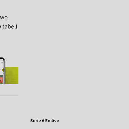
two
 tabeli
Serie A Enilive