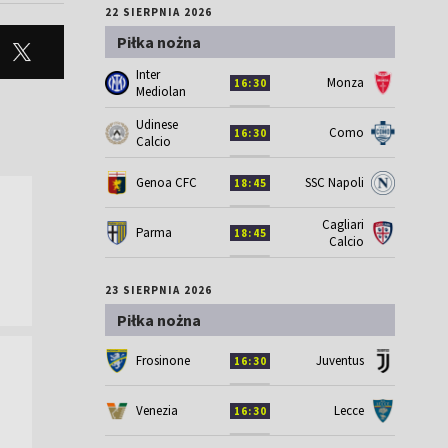
22 SIERPNIA 2026
Piłka nożna
Inter
Monza
16:30
Mediolan
Udinese
Como
16:30
Calcio
Genoa CFC
SSC Napoli
18:45
Cagliari
Parma
18:45
Calcio
23 SIERPNIA 2026
Piłka nożna
Frosinone
Juventus
16:30
Venezia
Lecce
16:30