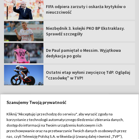
FIFA odpiera zarzuty i oskarża krytyków o
nieuczciwość
Niezbędnik 3. kolejki PKO BP Ekstraklasy.
Sprawdź szczegóły
De Paul pamiętał o Messim. Wyjątkowa
dedykacja po golu
Ostatni etap wyłoni zwycięzcę TdP. Oglądaj
"czasówkę" w TVP!
Szanujemy Twoją prywatność
TVP
Kliknij "Akceptuję i przechodzę do serwisu", aby wyrazić zgody na
korzystanie z technologii automatycznego śledzenia i zbierania danych,
Abonament TVP
Regulamin TVP
dostęp do informacji na Twoim urządzeniu końcowym i ich
Polityka prywatności
Sklep TVP
przechowywanie oraz na przetwarzanie Twoich danych osobowych przez
nas, czyli Telewizję Polską S.A. w likwidacji (zwaną dalej również „TVP”),