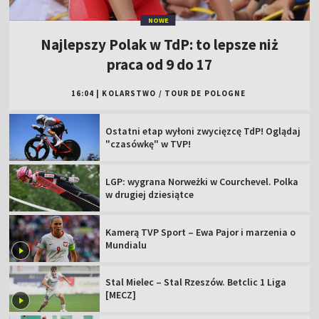
NOWE
Najlepszy Polak w TdP: to lepsze niż
praca od 9 do 17
16:04
|
KOLARSTWO
/
TOUR DE POLOGNE
Ostatni etap wyłoni zwycięzcę TdP! Oglądaj
"czasówkę" w TVP!
LGP: wygrana Norweżki w Courchevel. Polka
w drugiej dziesiątce
Kamerą TVP Sport – Ewa Pajor i marzenia o
Mundialu
Stal Mielec – Stal Rzeszów. Betclic 1 Liga
[MECZ]