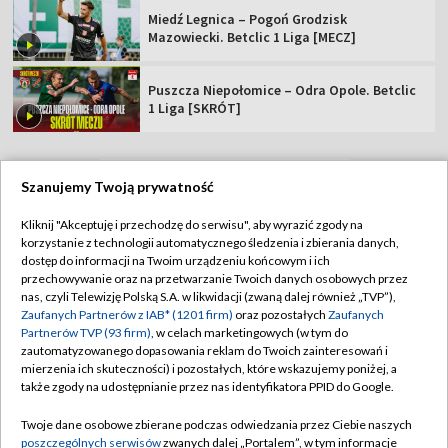
Miedź Legnica – Pogoń Grodzisk
Mazowiecki. Betclic 1 Liga [MECZ]
Puszcza Niepołomice – Odra Opole. Betclic
1 Liga [SKRÓT]
Szanujemy Twoją prywatność
TVP
Kliknij "Akceptuję i przechodzę do serwisu", aby wyrazić zgody na
korzystanie z technologii automatycznego śledzenia i zbierania danych,
Abonament TVP
Regulamin TVP
dostęp do informacji na Twoim urządzeniu końcowym i ich
Polityka prywatności
Sklep TVP
przechowywanie oraz na przetwarzanie Twoich danych osobowych przez
nas, czyli Telewizję Polską S.A. w likwidacji (zwaną dalej również „TVP”),
Biuro Reklamy
Moje zgody
Zaufanych Partnerów z IAB* (1201 firm)
oraz pozostałych
Zaufanych
Partnerów TVP (93 firm)
, w celach marketingowych (w tym do
Oferta Handlowa
Biuro reklamy
zautomatyzowanego dopasowania reklam do Twoich zainteresowań i
mierzenia ich skuteczności) i pozostałych, które wskazujemy poniżej, a
Telegazeta ogłoszenia
Kontakt
także zgody na udostępnianie przez nas identyfikatora PPID do Google.
Emisja w TVP
Twoje dane osobowe zbierane podczas odwiedzania przez Ciebie naszych
Kanały
Rada Programowa
poszczególnych serwisów
zwanych dalej „Portalem”, w tym informacje