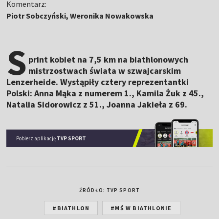
Komentarz:
Piotr Sobczyński, Weronika Nowakowska
S
print kobiet na 7,5 km na biathlonowych
mistrzostwach świata w szwajcarskim
Lenzerheide. Wystąpiły cztery reprezentantki
Polski: Anna Mąka z numerem 1., Kamila Żuk z 45.,
Natalia Sidorowicz z 51., Joanna Jakieła z 69.
Pobierz aplikację
TVP SPORT
ŹRÓDŁO: TVP SPORT
#BIATHLON
#MŚ W BIATHLONIE