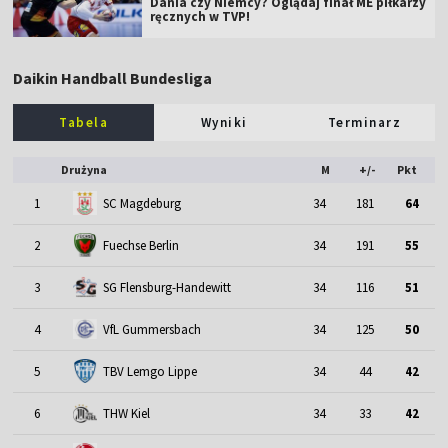
Dania czy Niemcy? Oglądaj finał ME piłkarzy
ręcznych w TVP!
Daikin Handball Bundesliga
Tabela
Wyniki
Terminarz
Drużyna
M
+/-
Pkt
1
SC Magdeburg
34
181
64
2
Fuechse Berlin
34
191
55
3
SG Flensburg-Handewitt
34
116
51
4
VfL Gummersbach
34
125
50
5
TBV Lemgo Lippe
34
44
42
THW Kiel
6
34
33
42