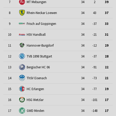
7
MT Melsungen
34
2
39
8
Rhein-Neckar Loewen
34
43
37
9
Frisch auf Goppingen
34
-37
33
10
HSV Handball
34
-21
31
Hannover-Burgdorf
11
34
-12
29
12
TVB 1898 Stuttgart
34
-37
28
13
Bergischer HC 06
34
-91
22
14
ThSV Eisenach
34
-73
21
15
HC Erlangen
34
-77
19
16
HSG Wetzlar
34
-101
17
17
GWD Minden
34
-148
17