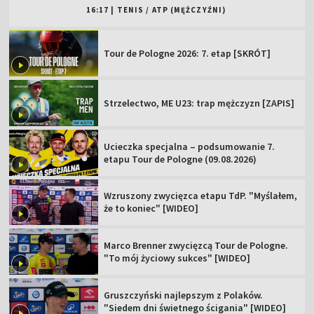
16:17
|
TENIS
/
ATP (MĘŻCZYŹNI)
Tour de Pologne 2026: 7. etap [SKRÓT]
Strzelectwo, ME U23: trap mężczyzn [ZAPIS]
Ucieczka specjalna – podsumowanie 7.
etapu Tour de Pologne (09.08.2026)
Wzruszony zwycięzca etapu TdP. "Myślałem,
że to koniec" [WIDEO]
Marco Brenner zwycięzcą Tour de Pologne.
"To mój życiowy sukces" [WIDEO]
Gruszczyński najlepszym z Polaków.
"Siedem dni świetnego ścigania" [WIDEO]