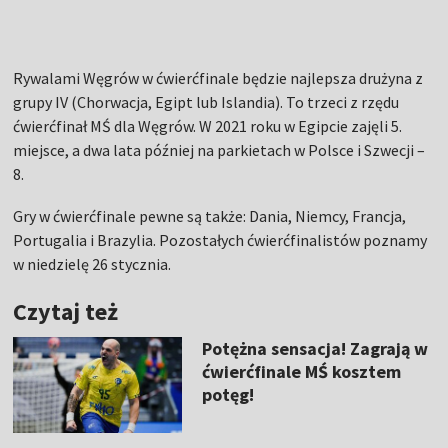
Rywalami Węgrów w ćwierćfinale będzie najlepsza drużyna z
grupy IV (Chorwacja, Egipt lub Islandia). To trzeci z rzędu
ćwierćfinał MŚ dla Węgrów. W 2021 roku w Egipcie zajęli 5.
miejsce, a dwa lata później na parkietach w Polsce i Szwecji –
8.
Gry w ćwierćfinale pewne są także: Dania, Niemcy, Francja,
Portugalia i Brazylia. Pozostałych ćwierćfinalistów poznamy
w niedzielę 26 stycznia.
Czytaj też
Potężna sensacja! Zagrają w
ćwierćfinale MŚ kosztem
potęg!