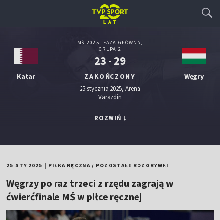
MŚ 2025, FAZA GŁÓWNA,
GRUPA 2
23 - 29
Katar
ZAKOŃCZONY
Węgry
25 stycznia 2025, Arena
Varazdin
ROZWIŃ
25 STY 2025
|
PIŁKA RĘCZNA
/
POZOSTAŁE ROZGRYWKI
Węgrzy po raz trzeci z rzędu zagrają w
ćwierćfinale MŚ w piłce ręcznej