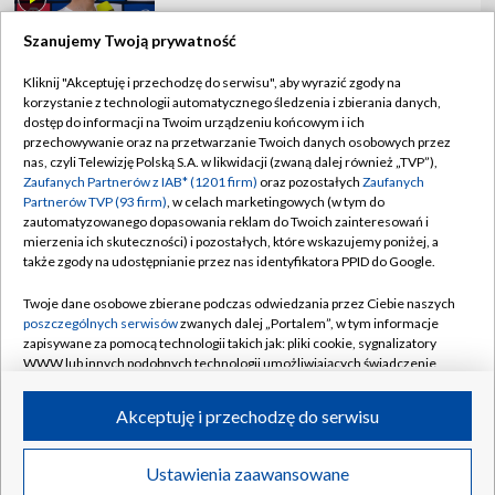
Szanujemy Twoją prywatność
Kliknij "Akceptuję i przechodzę do serwisu", aby wyrazić zgody na
korzystanie z technologii automatycznego śledzenia i zbierania danych,
TVP
dostęp do informacji na Twoim urządzeniu końcowym i ich
Abonament TVP
Regulamin TVP
przechowywanie oraz na przetwarzanie Twoich danych osobowych przez
nas, czyli Telewizję Polską S.A. w likwidacji (zwaną dalej również „TVP”),
Polityka prywatności
Sklep TVP
Zaufanych Partnerów z IAB* (1201 firm)
oraz pozostałych
Zaufanych
Partnerów TVP (93 firm)
, w celach marketingowych (w tym do
Biuro Reklamy
Moje zgody
zautomatyzowanego dopasowania reklam do Twoich zainteresowań i
mierzenia ich skuteczności) i pozostałych, które wskazujemy poniżej, a
Oferta Handlowa
Biuro reklamy
także zgody na udostępnianie przez nas identyfikatora PPID do Google.
Telegazeta ogłoszenia
Kontakt
Twoje dane osobowe zbierane podczas odwiedzania przez Ciebie naszych
Emisja w TVP
poszczególnych serwisów
zwanych dalej „Portalem”, w tym informacje
zapisywane za pomocą technologii takich jak: pliki cookie, sygnalizatory
Kanały
Rada Programowa
WWW lub innych podobnych technologii umożliwiających świadczenie
dopasowanych i bezpiecznych usług, personalizację treści oraz reklam,
Ogłoszenia przetargowe
udostępnianie funkcji mediów społecznościowych oraz analizowanie
©2026 Telewizja Polska Spółka Akcyjna w likwidacji
Akceptuję i przechodzę do serwisu
ruchu w Internecie.
Akademia Telewizyjna
Informacje o nadawcy
Twoje dane osobowe zbierane podczas odwiedzania przez Ciebie
Ustawienia zaawansowane
News
Transmisje
Wideo
Więcej
poszczególnych serwisów
na Portalu, takie jak adresy IP, identyfikatory