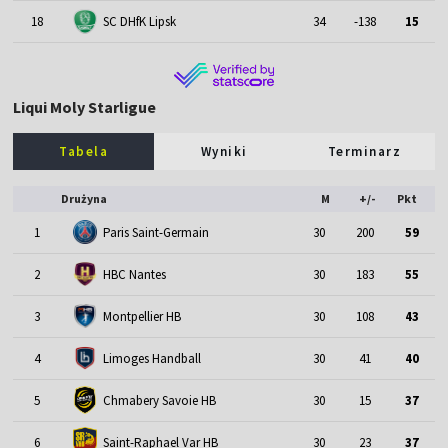
SC DHfK Lipsk
18
34
-138
15
Liqui Moly Starligue
Tabela
Wyniki
Terminarz
Drużyna
M
+/-
Pkt
1
Paris Saint-Germain
30
200
59
2
HBC Nantes
30
183
55
3
Montpellier HB
30
108
43
4
Limoges Handball
30
41
40
5
Chmabery Savoie HB
30
15
37
6
Saint-Raphael Var HB
30
23
37