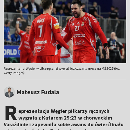
Reprezentanci Węgier w piłce ręcznej wygrali już czwarty mecz na MŚ 2025 (fot.
Getty Images)
Mateusz Fudala
R
eprezentacja Węgier piłkarzy ręcznych
wygrała z Katarem 29:23 w chorwackim
Varażdinie i zapewniła sobie awans do ćwierćfinału