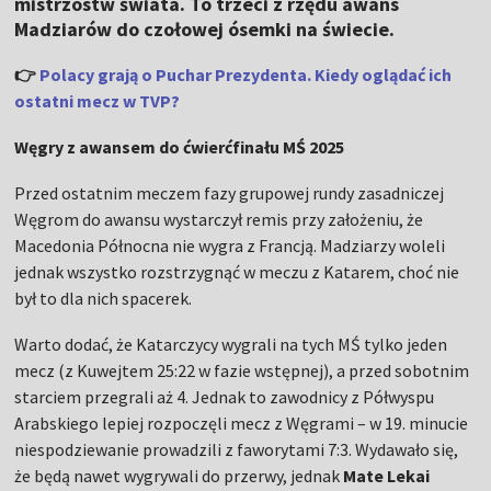
mistrzostw świata. To trzeci z rzędu awans
Madziarów do czołowej ósemki na świecie.
👉
Polacy grają o Puchar Prezydenta. Kiedy oglądać ich
ostatni mecz w TVP?
Węgry z awansem do ćwierćfinału MŚ 2025
Przed ostatnim meczem fazy grupowej rundy zasadniczej
Węgrom do awansu wystarczył remis przy założeniu, że
Macedonia Północna nie wygra z Francją. Madziarzy woleli
jednak wszystko rozstrzygnąć w meczu z Katarem, choć nie
był to dla nich spacerek.
Warto dodać, że Katarczycy wygrali na tych MŚ tylko jeden
mecz (z Kuwejtem 25:22 w fazie wstępnej), a przed sobotnim
starciem przegrali aż 4. Jednak to zawodnicy z Półwyspu
Arabskiego lepiej rozpoczęli mecz z Węgrami – w 19. minucie
niespodziewanie prowadzili z faworytami 7:3. Wydawało się,
że będą nawet wygrywali do przerwy, jednak
Mate Lekai