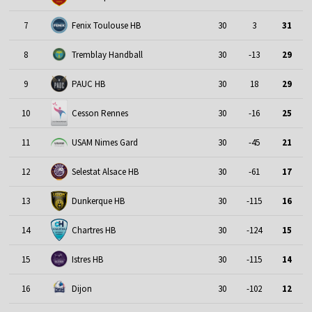
7
Fenix Toulouse HB
30
3
31
8
Tremblay Handball
30
-13
29
9
PAUC HB
30
18
29
10
Cesson Rennes
30
-16
25
11
USAM Nimes Gard
30
-45
21
Selestat Alsace HB
12
30
-61
17
13
Dunkerque HB
30
-115
16
Chartres HB
14
30
-124
15
15
Istres HB
30
-115
14
16
Dijon
30
-102
12