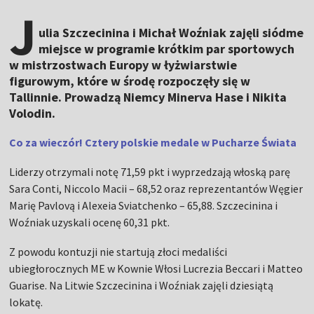
J
ulia Szczecinina i Michał Woźniak zajęli siódme
miejsce w programie krótkim par sportowych
w mistrzostwach Europy w łyżwiarstwie
figurowym, które w środę rozpoczęły się w
Tallinnie. Prowadzą Niemcy Minerva Hase i Nikita
Volodin.
Co za wieczór! Cztery polskie medale w Pucharze Świata
Liderzy otrzymali notę 71,59 pkt i wyprzedzają włoską parę
Sara Conti, Niccolo Macii – 68,52 oraz reprezentantów Węgier
Marię Pavlovą i Alexeia Sviatchenko – 65,88. Szczecinina i
Woźniak uzyskali ocenę 60,31 pkt.
Z powodu kontuzji nie startują złoci medaliści
ubiegłorocznych ME w Kownie Włosi Lucrezia Beccari i Matteo
Guarise. Na Litwie Szczecinina i Woźniak zajęli dziesiątą
lokatę.