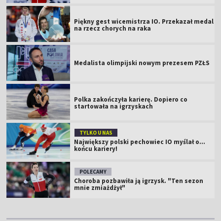
Piękny gest wicemistrza IO. Przekazał medal
na rzecz chorych na raka
Medalista olimpijski nowym prezesem PZŁS
Polka zakończyła karierę. Dopiero co
startowała na igrzyskach
TYLKO U NAS
Największy polski pechowiec IO myślał o...
końcu kariery!
POLECAMY
Choroba pozbawiła ją igrzysk. "Ten sezon
mnie zmiażdżył"