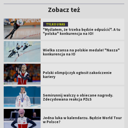
Zobacz też
TYLKO U NAS
"Myślałem, że trzeba będzie odpuścić". A tu
"polska" konkurencja na IO!
Wielka szansa na polskie medale! "Nasza"
konkurencja na IO
Polski olimpijczyk ogłosił zakończenie
kariery
Semirunnij walczy o obiecane nagrody.
Zdecydowana reakcja PZŁS
Jedna luka w kalendarzu. Będzie World Tour
w Polsce?