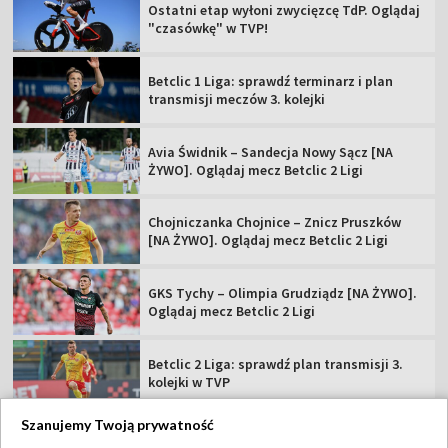
Ostatni etap wyłoni zwycięzcę TdP. Oglądaj
"czasówkę" w TVP!
Betclic 1 Liga: sprawdź terminarz i plan
transmisji meczów 3. kolejki
Avia Świdnik – Sandecja Nowy Sącz [NA
ŻYWO]. Oglądaj mecz Betclic 2 Ligi
Chojniczanka Chojnice – Znicz Pruszków
[NA ŻYWO]. Oglądaj mecz Betclic 2 Ligi
GKS Tychy – Olimpia Grudziądz [NA ŻYWO].
Oglądaj mecz Betclic 2 Ligi
Betclic 2 Liga: sprawdź plan transmisji 3.
kolejki w TVP
Szanujemy Twoją prywatność