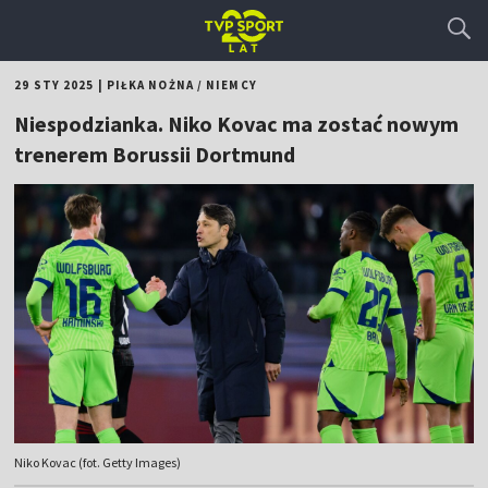
29 STY 2025
|
PIŁKA NOŻNA
/
NIEMCY
Niespodzianka. Niko Kovac ma zostać nowym
trenerem Borussii Dortmund
Niko Kovac (fot. Getty Images)