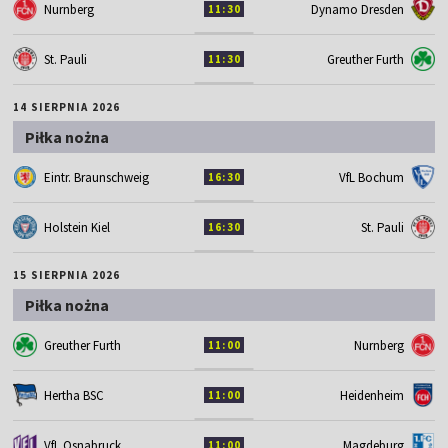
Nurnberg
Dynamo Dresden
11:30
St. Pauli
Greuther Furth
11:30
14 SIERPNIA 2026
Piłka nożna
Eintr. Braunschweig
VfL Bochum
16:30
Holstein Kiel
St. Pauli
16:30
15 SIERPNIA 2026
Piłka nożna
Greuther Furth
Nurnberg
11:00
Hertha BSC
Heidenheim
11:00
VfL Osnabruck
Magdeburg
11:00