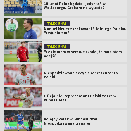
18-letni Polak będzie "jedynką" w
Wolfsburgu. Grabara na wylocie?
TYLKO U NAS
Manuel Neuer zszokował 18-letniego Polaka.
"Osłupiałem"
TYLKO U NAS
"Legię mam w sercu. Szkoda, że musiałem
odejść"
Niespodziewana decyzja reprezentanta
Polski
Oficjalnie: reprezentant Polski zagra w
Bundeslidze
Kolejny Polak w Bundeslidze!
Niespodziewany transfer