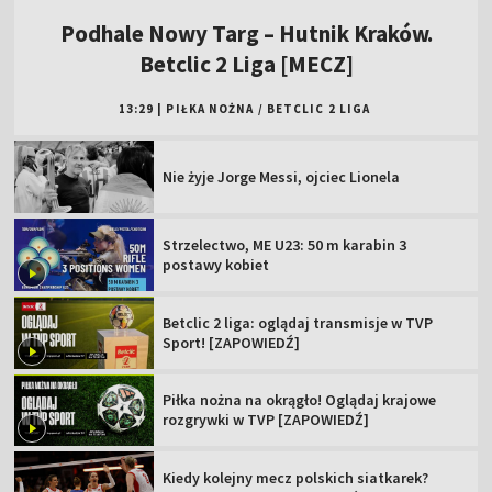
Podhale Nowy Targ – Hutnik Kraków.
Betclic 2 Liga [MECZ]
13:29
|
PIŁKA NOŻNA
/
BETCLIC 2 LIGA
Nie żyje Jorge Messi, ojciec Lionela
Strzelectwo, ME U23: 50 m karabin 3
postawy kobiet
Betclic 2 liga: oglądaj transmisje w TVP
Sport! [ZAPOWIEDŹ]
Piłka nożna na okrągło! Oglądaj krajowe
rozgrywki w TVP [ZAPOWIEDŹ]
Kiedy kolejny mecz polskich siatkarek?