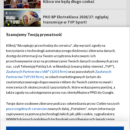
Kibice nie będą długo czekać
PKO BP Ekstraklasa 2026/27: oglądaj
transmisje w TVP Sport!
Szanujemy Twoją prywatność
Kliknij "Akceptuję i przechodzę do serwisu", aby wyrazić zgody na
korzystanie z technologii automatycznego śledzenia i zbierania danych,
TVP
dostęp do informacji na Twoim urządzeniu końcowym i ich
przechowywanie oraz na przetwarzanie Twoich danych osobowych przez
Abonament TVP
Regulamin TVP
nas, czyli Telewizję Polską S.A. w likwidacji (zwaną dalej również „TVP”),
Polityka prywatności
Sklep TVP
Zaufanych Partnerów z IAB* (1201 firm)
oraz pozostałych
Zaufanych
Partnerów TVP (93 firm)
, w celach marketingowych (w tym do
Biuro Reklamy
Moje zgody
zautomatyzowanego dopasowania reklam do Twoich zainteresowań i
mierzenia ich skuteczności) i pozostałych, które wskazujemy poniżej, a
Oferta Handlowa
Biuro reklamy
także zgody na udostępnianie przez nas identyfikatora PPID do Google.
Telegazeta ogłoszenia
Kontakt
Twoje dane osobowe zbierane podczas odwiedzania przez Ciebie naszych
Emisja w TVP
poszczególnych serwisów
zwanych dalej „Portalem”, w tym informacje
zapisywane za pomocą technologii takich jak: pliki cookie, sygnalizatory
Kanały
Rada Programowa
WWW lub innych podobnych technologii umożliwiających świadczenie
dopasowanych i bezpiecznych usług, personalizację treści oraz reklam,
Ogłoszenia przetargowe
udostępnianie funkcji mediów społecznościowych oraz analizowanie