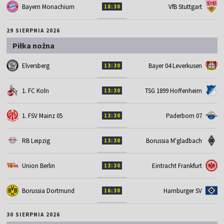
Bayern Monachium
VfB Stuttgart
18:30
29 SIERPNIA 2026
Piłka nożna
Elversberg
Bayer 04 Leverkusen
13:30
1. FC Koln
TSG 1899 Hoffenheim
13:30
1. FSV Mainz 05
Paderborn 07
13:30
RB Leipzig
Borussia M'gladbach
13:30
Union Berlin
Eintracht Frankfurt
13:30
Borussia Dortmund
Hamburger SV
16:30
30 SIERPNIA 2026