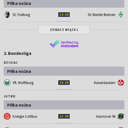
Piłka nożna
SC Freiburg
SV Werder Bremen
13:30
ZOBACZ WIĘCEJ
2. Bundesliga
DZISIAJ
Piłka nożna
VfL Wolfsburg
Kaiserslautern
18:30
JUTRO
Piłka nożna
Energie Cottbus
Hannover 96
11:30