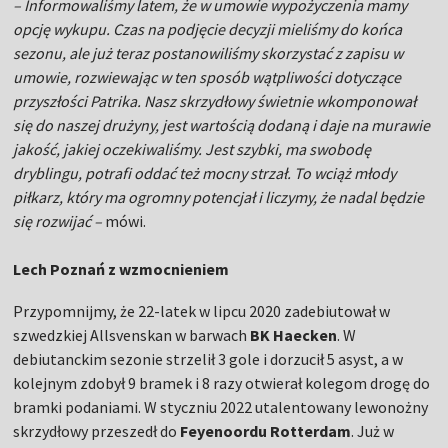
– Informowaliśmy latem, że w umowie wypożyczenia mamy
opcję wykupu. Czas na podjęcie decyzji mieliśmy do końca
sezonu, ale już teraz postanowiliśmy skorzystać z zapisu w
umowie, rozwiewając w ten sposób wątpliwości dotyczące
przyszłości Patrika. Nasz skrzydłowy świetnie wkomponował
się do naszej drużyny, jest wartością dodaną i daje na murawie
jakość, jakiej oczekiwaliśmy. Jest szybki, ma swobodę
dryblingu, potrafi oddać też mocny strzał. To wciąż młody
piłkarz, który ma ogromny potencjał i liczymy, że nadal będzie
się rozwijać –
mówi.
Lech Poznań z wzmocnieniem
Przypomnijmy, że 22-latek w lipcu 2020 zadebiutował w
szwedzkiej Allsvenskan w barwach
BK Haecken
. W
debiutanckim sezonie strzelił 3 gole i dorzucił 5 asyst, a w
kolejnym zdobył 9 bramek i 8 razy otwierał kolegom drogę do
bramki podaniami. W styczniu 2022 utalentowany lewonożny
skrzydłowy przeszedł do
Feyenoordu Rotterdam
. Już w