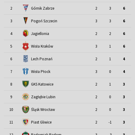
2
Górnik Zabrze
2
3
6
3
Pogoń Szczecin
3
3
6
4
Jagiellonia
2
2
6
5
Wisła Kraków
3
1
6
6
Lech Poznań
2
1
4
7
Wisła Płock
3
0
4
8
GKS Katowice
2
1
3
9
Zagłębie Lubin
2
0
3
Śląsk Wrocław
10
2
0
3
11
Piast Gliwice
2
-1
3
12
Radomiak Radom
3
-3
3