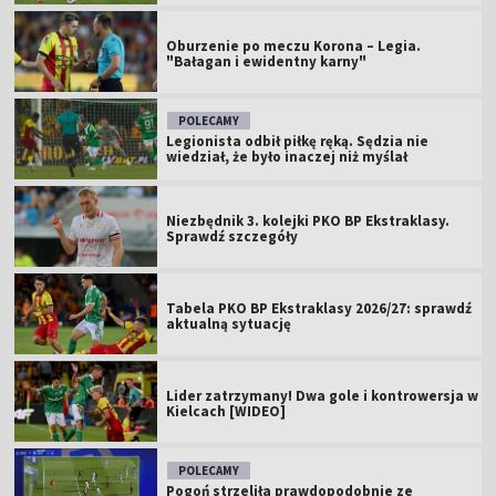
Oburzenie po meczu Korona – Legia.
"Bałagan i ewidentny karny"
POLECAMY
Legionista odbił piłkę ręką. Sędzia nie
wiedział, że było inaczej niż myślał
Niezbędnik 3. kolejki PKO BP Ekstraklasy.
Sprawdź szczegóły
Tabela PKO BP Ekstraklasy 2026/27: sprawdź
aktualną sytuację
Lider zatrzymany! Dwa gole i kontrowersja w
Kielcach [WIDEO]
POLECAMY
Pogoń strzeliła prawdopodobnie ze