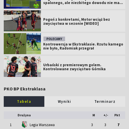
spalonego, ale niezbitego dowodu nie ma...
Pogoń z konkretami, Motor wciąż bez
zwycięstwa w sezonie [WIDEO]
POLECAMY
Kontrowersja w Ekstraklasie. Rzutu karnego
nie było, Radomiak przegrał
Urbański z premierowym golem.
Kontrolowane zwycięstwo Górnika
PKO BP Ekstraklasa
Tabela
Wyniki
Terminarz
Drużyna
M
+/-
Pkt
1
Legia Warszawa
3
3
7