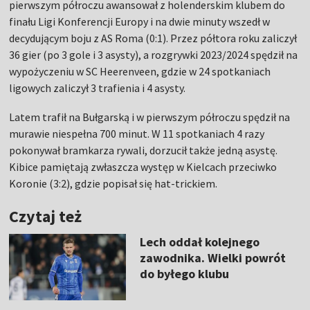
pierwszym półroczu awansował z holenderskim klubem do
finału Ligi Konferencji Europy i na dwie minuty wszedł w
decydującym boju z AS Roma (0:1). Przez półtora roku zaliczył
36 gier (po 3 gole i 3 asysty), a rozgrywki 2023/2024 spędził na
wypożyczeniu w SC Heerenveen, gdzie w 24 spotkaniach
ligowych zaliczył 3 trafienia i 4 asysty.
Latem trafił na Bułgarską i w pierwszym półroczu spędził na
murawie niespełna 700 minut. W 11 spotkaniach 4 razy
pokonywał bramkarza rywali, dorzucił także jedną asystę.
Kibice pamiętają zwłaszcza występ w Kielcach przeciwko
Koronie (3:2), gdzie popisał się hat-trickiem.
Czytaj też
Lech oddał kolejnego
zawodnika. Wielki powrót
do byłego klubu