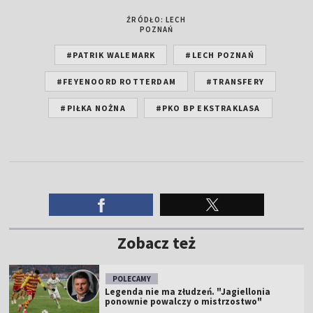
ŹRÓDŁO: LECH
POZNAŃ
#PATRIK WALEMARK
#LECH POZNAŃ
#FEYENOORD ROTTERDAM
#TRANSFERY
#PIŁKA NOŻNA
#PKO BP EKSTRAKLASA
Zobacz też
POLECAMY
Legenda nie ma złudzeń. "Jagiellonia
ponownie powalczy o mistrzostwo"