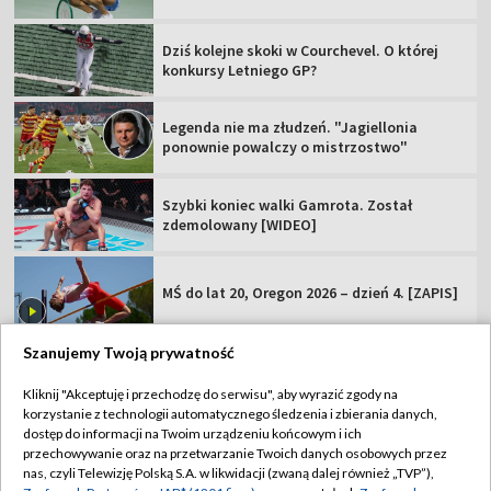
Dziś kolejne skoki w Courchevel. O której
konkursy Letniego GP?
Legenda nie ma złudzeń. "Jagiellonia
ponownie powalczy o mistrzostwo"
Szybki koniec walki Gamrota. Został
zdemolowany [WIDEO]
MŚ do lat 20, Oregon 2026 – dzień 4. [ZAPIS]
Szanujemy Twoją prywatność
Kliknij "Akceptuję i przechodzę do serwisu", aby wyrazić zgody na
korzystanie z technologii automatycznego śledzenia i zbierania danych,
TVP
dostęp do informacji na Twoim urządzeniu końcowym i ich
Abonament TVP
Regulamin TVP
przechowywanie oraz na przetwarzanie Twoich danych osobowych przez
nas, czyli Telewizję Polską S.A. w likwidacji (zwaną dalej również „TVP”),
Polityka prywatności
Sklep TVP