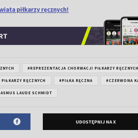
wiata piłkarzy ręcznych!
RT
CZNYCH
#REPREZENTACJA CHORWACJI PIŁKARZY RĘCZNYC
 PIŁKARZY RĘCZNYCH
#PIŁKA RĘCZNA
#CZERWONA K
RASMUS LAUDE SCHMIDT
UDOSTĘPNIJ NA X