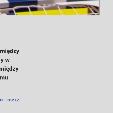
j między
ny w
 między
emu
lo – mecz