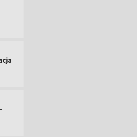
acja
–