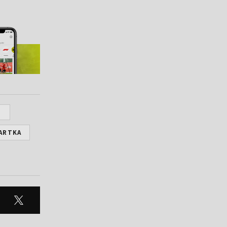
H
ARTKA