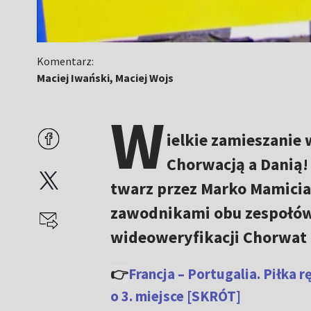
Komentarz:
Maciej Iwański, Maciej Wojs
W
ielkie zamieszanie 
Chorwacją a Danią
twarz przez Marko Mamicia.
zawodnikami obu zespołów 
wideoweryfikacji Chorwat 
👉
Francja – Portugalia. Piłka
o 3. miejsce [SKRÓT]