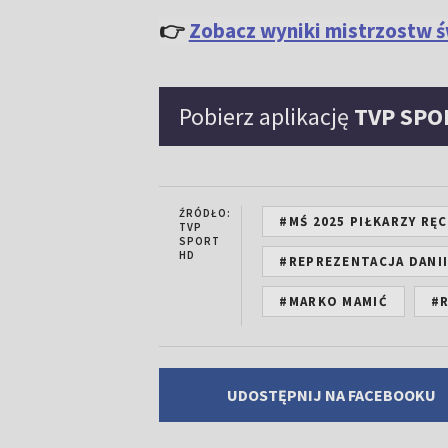
👉
Zobacz wyniki mistrzostw ś
Pobierz aplikację
TVP SPO
ŹRÓDŁO:
#MŚ 2025 PIŁKARZY RĘ
TVP
SPORT
HD
#REPREZENTACJA DANII
#MARKO MAMIĆ
#
UDOSTĘPNIJ NA FACEBOOKU