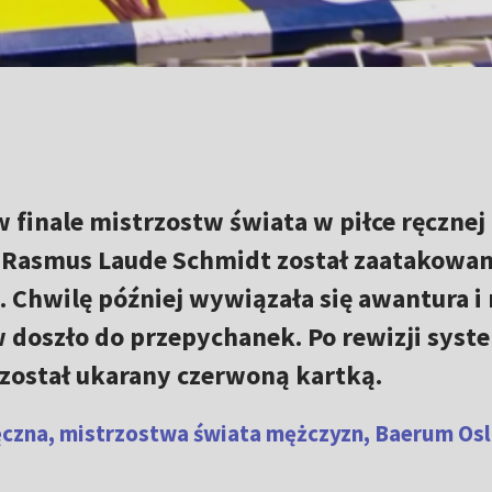
w finale mistrzostw świata w piłce ręczne
! Rasmus Laude Schmidt został zaatakowa
 Chwilę później wywiązała się awantura i
doszło do przepychanek. Po rewizji syst
został ukarany czerwoną kartką.
 ręczna, mistrzostwa świata mężczyzn, Baerum Os