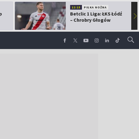
12:15
PIŁKA NOŻNA
p
Betclic 1 Liga: ŁKS Łódź
▶
– Chrobry Głogów