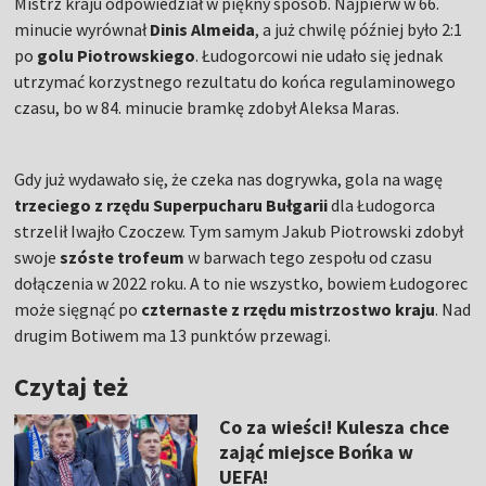
Mistrz kraju odpowiedział w piękny sposób. Najpierw w 66.
minucie wyrównał
Dinis Almeida
, a już chwilę później było 2:1
po
golu Piotrowskiego
. Łudogorcowi nie udało się jednak
utrzymać korzystnego rezultatu do końca regulaminowego
czasu, bo w 84. minucie bramkę zdobył Aleksa Maras.
Gdy już wydawało się, że czeka nas dogrywka, gola na wagę
trzeciego z rzędu Superpucharu Bułgarii
dla Łudogorca
strzelił Iwajło Czoczew. Tym samym Jakub Piotrowski zdobył
swoje
szóste trofeum
w barwach tego zespołu od czasu
dołączenia w 2022 roku. A to nie wszystko, bowiem Łudogorec
może sięgnąć po
czternaste z rzędu mistrzostwo kraju
. Nad
drugim Botiwem ma 13 punktów przewagi.
Czytaj też
Co za wieści! Kulesza chce
zająć miejsce Bońka w
UEFA!