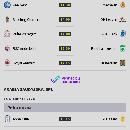
KAA Gent
Mechelen
11:30
Sporting Charleroi
OH Leuven
14:00
Zulte Waregem
KRC Genk
14:00
RSC Anderlecht
Raal La Louviere
16:30
Royal Antwerp
SK Beveren
17:15
ARABIA SAUDYJSKA: SPL
13 SIERPNIA 2026
Piłka nożna
Abha Club
Al Hazem
16:15