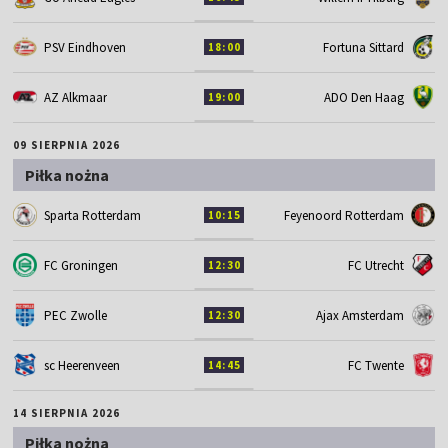
PSV Eindhoven
Fortuna Sittard
18:00
AZ Alkmaar
ADO Den Haag
19:00
09 SIERPNIA 2026
Piłka nożna
Sparta Rotterdam
Feyenoord Rotterdam
10:15
FC Groningen
FC Utrecht
12:30
PEC Zwolle
Ajax Amsterdam
12:30
sc Heerenveen
FC Twente
14:45
14 SIERPNIA 2026
Piłka nożna