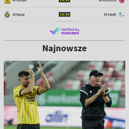
Al Ittihad
Al Kholood
18:00
Al Nassr
Al Fateh
18:00
Najnowsze