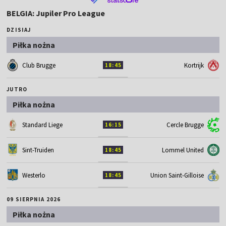
BELGIA: Jupiler Pro League
DZISIAJ
Piłka nożna
Club Brugge
Kortrijk
18:45
JUTRO
Piłka nożna
Standard Liege
Cercle Brugge
16:15
Sint-Truiden
Lommel United
18:45
Westerlo
Union Saint-Gilloise
18:45
09 SIERPNIA 2026
Piłka nożna