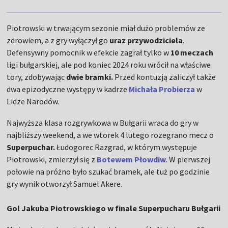
Piotrowski w trwającym sezonie miał dużo problemów ze
zdrowiem, a z gry wyłączył go
uraz przywodziciela
.
Defensywny pomocnik w efekcie zagrał tylko w
10 meczach
ligi bułgarskiej, ale pod koniec 2024 roku wrócił na właściwe
tory, zdobywając
dwie bramki.
Przed kontuzją zaliczył także
dwa epizodyczne występy w kadrze
Michała Probierza
w
Lidze Narodów.
Najwyższa klasa rozgrywkowa w Bułgarii wraca do gry w
najbliższy weekend, a we wtorek 4 lutego rozegrano mecz o
Superpuchar.
Łudogorec Razgrad, w którym występuje
Piotrowski, zmierzył się z
Botewem Płowdiw
. W pierwszej
połowie na próżno było szukać bramek, ale tuż po godzinie
gry wynik otworzył Samuel Akere.
Gol Jakuba Piotrowskiego w finale Superpucharu Bułgarii