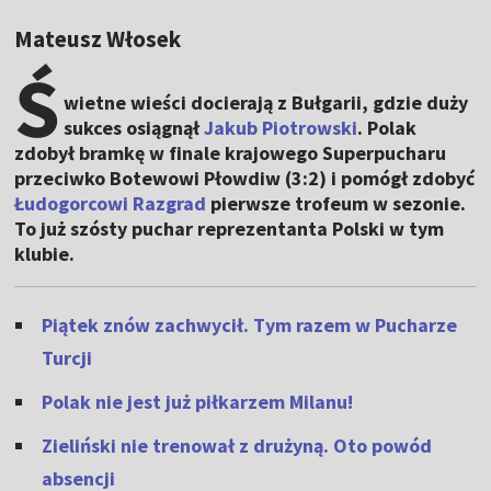
Mateusz Włosek
Ś
wietne wieści docierają z Bułgarii, gdzie duży
sukces osiągnął
Jakub Piotrowski
. Polak
zdobył bramkę w finale krajowego Superpucharu
przeciwko Botewowi Płowdiw (3:2) i pomógł zdobyć
Łudogorcowi Razgrad
pierwsze trofeum w sezonie.
To już szósty puchar reprezentanta Polski w tym
klubie.
Piątek znów zachwycił. Tym razem w Pucharze
Turcji
Polak nie jest już piłkarzem Milanu!
Zieliński nie trenował z drużyną. Oto powód
absencji