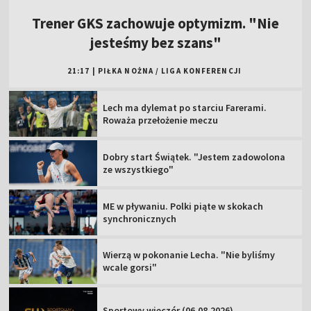
Trener GKS zachowuje optymizm. "Nie
jesteśmy bez szans"
21:17
|
PIŁKA NOŻNA
/
LIGA KONFERENCJI
Lech ma dylemat po starciu Farerami.
Roważa przełożenie meczu
Dobry start Świątek. "Jestem zadowolona
ze wszystkiego"
ME w pływaniu. Polki piąte w skokach
synchronicznych
Wierzą w pokonanie Lecha. "Nie byliśmy
wcale gorsi"
Sportowy wieczór (06.08.2026)