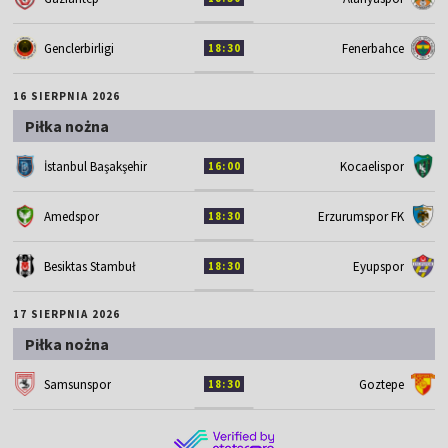
Genclerbirligi
Fenerbahce
18:30
16 SIERPNIA 2026
Piłka nożna
İstanbul Başakşehir
Kocaelispor
16:00
Amedspor
Erzurumspor FK
18:30
Besiktas Stambuł
Eyupspor
18:30
17 SIERPNIA 2026
Piłka nożna
Samsunspor
Goztepe
18:30