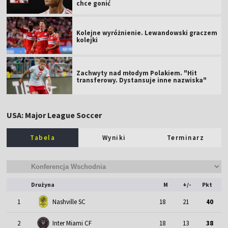
chce gonić
Kolejne wyróżnienie. Lewandowski graczem
kolejki
Zachwyty nad młodym Polakiem. "Hit
transferowy. Dystansuje inne nazwiska"
USA: Major League Soccer
Tabela
Wyniki
Terminarz
Drużyna
M
+/-
Pkt
1
Nashville SC
18
21
40
2
Inter Miami CF
18
13
38