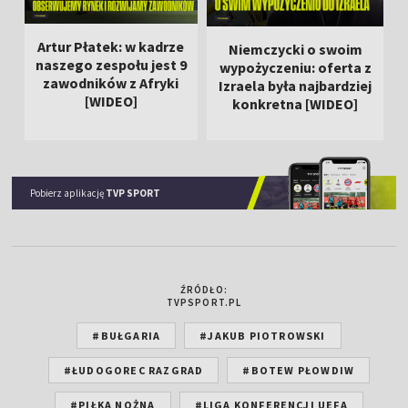
Artur Płatek: w kadrze
Niemczycki o swoim
naszego zespołu jest 9
wypożyczeniu: oferta z
zawodników z Afryki
Izraela była najbardziej
[WIDEO]
konkretna [WIDEO]
Pobierz aplikację
TVP SPORT
ŹRÓDŁO:
TVPSPORT.PL
#BUŁGARIA
#JAKUB PIOTROWSKI
#ŁUDOGOREC RAZGRAD
#BOTEW PŁOWDIW
#PIŁKA NOŻNA
#LIGA KONFERENCJI UEFA