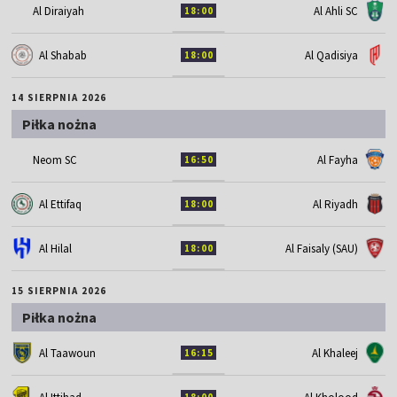
Al Diraiyah
Al Ahli SC
18:00
Al Shabab
Al Qadisiya
18:00
14 SIERPNIA 2026
Piłka nożna
Neom SC
Al Fayha
16:50
Al Ettifaq
Al Riyadh
18:00
Al Hilal
Al Faisaly (SAU)
18:00
15 SIERPNIA 2026
Piłka nożna
Al Taawoun
Al Khaleej
16:15