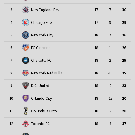
3
New England Rev.
17
7
30
4
Chicago Fire
17
9
29
5
New York City
18
7
26
6
FC Cincinnati
18
1
26
7
Charlotte FC
18
2
25
8
New York Red Bulls
18
-10
25
9
D.C. United
18
-3
23
10
Orlando City
18
-17
20
11
Columbus Crew
18
-2
20
12
Toronto FC
18
-8
17