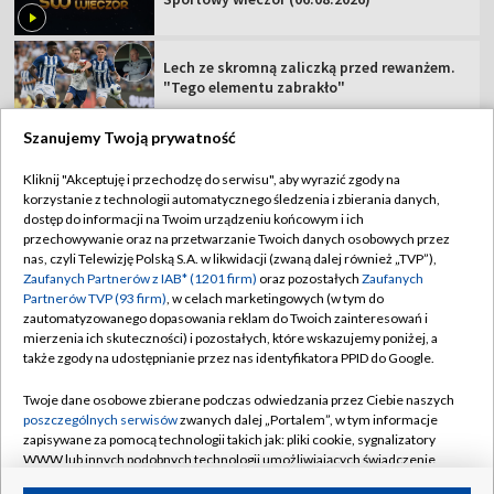
Lech ze skromną zaliczką przed rewanżem.
"Tego elementu zabrakło"
Szanujemy Twoją prywatność
Kliknij "Akceptuję i przechodzę do serwisu", aby wyrazić zgody na
korzystanie z technologii automatycznego śledzenia i zbierania danych,
TVP
dostęp do informacji na Twoim urządzeniu końcowym i ich
Abonament TVP
Regulamin TVP
przechowywanie oraz na przetwarzanie Twoich danych osobowych przez
nas, czyli Telewizję Polską S.A. w likwidacji (zwaną dalej również „TVP”),
Polityka prywatności
Sklep TVP
Zaufanych Partnerów z IAB* (1201 firm)
oraz pozostałych
Zaufanych
Partnerów TVP (93 firm)
, w celach marketingowych (w tym do
Biuro Reklamy
Moje zgody
zautomatyzowanego dopasowania reklam do Twoich zainteresowań i
mierzenia ich skuteczności) i pozostałych, które wskazujemy poniżej, a
Oferta Handlowa
Biuro reklamy
także zgody na udostępnianie przez nas identyfikatora PPID do Google.
Telegazeta ogłoszenia
Kontakt
Twoje dane osobowe zbierane podczas odwiedzania przez Ciebie naszych
Emisja w TVP
poszczególnych serwisów
zwanych dalej „Portalem”, w tym informacje
zapisywane za pomocą technologii takich jak: pliki cookie, sygnalizatory
Kanały
Rada Programowa
WWW lub innych podobnych technologii umożliwiających świadczenie
dopasowanych i bezpiecznych usług, personalizację treści oraz reklam,
Ogłoszenia przetargowe