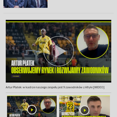
Artur Płatek: w kadrze naszego zespołu jest 9 zawodników z Afryki [WIDEO]