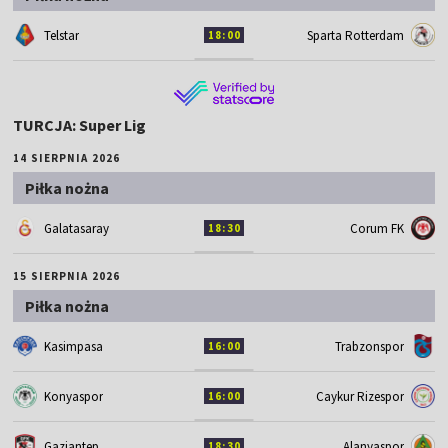
Telstar
Sparta Rotterdam
18:00
TURCJA: Super Lig
14 SIERPNIA 2026
Piłka nożna
Galatasaray
Corum FK
18:30
15 SIERPNIA 2026
Piłka nożna
Kasimpasa
Trabzonspor
16:00
Konyaspor
Caykur Rizespor
16:00
Gaziantep
Alanyaspor
18:30