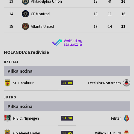
13
Philadelphia Union
18
-8
16
14
CF Montreal
18
-11
16
15
Atlanta United
18
-14
12
HOLANDIA: Eredivisie
DZISIAJ
Piłka nożna
SC Cambuur
Excelsior Rotterdam
18:00
JUTRO
Piłka nożna
N.E.C. Nijmegen
Telstar
14:30
Go Ahead Eagles
Willem II Tilburg
16:45