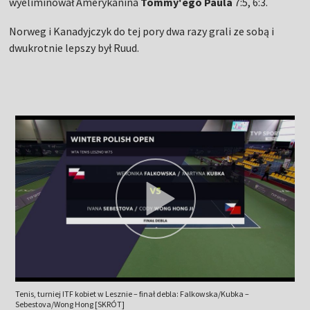
wyeliminował Amerykanina
Tommy'ego Paula
7:5, 6:3.
Norweg i Kanadyjczyk do tej pory dwa razy grali ze sobą i
dwukrotnie lepszy był Ruud.
Tenis, turniej ITF kobiet w Lesznie – finał debla: Falkowska/Kubka –
Sebestova/Wong Hong [SKRÓT]