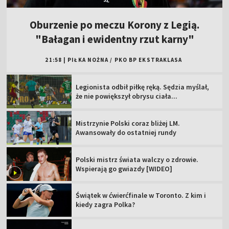
Oburzenie po meczu Korony z Legią.
"Bałagan i ewidentny rzut karny"
21:58
|
PIŁKA NOŻNA
/
PKO BP EKSTRAKLASA
Legionista odbił piłkę ręką. Sędzia myślał,
że nie powiększył obrysu ciała...
Mistrzynie Polski coraz bliżej LM.
Awansowały do ostatniej rundy
Polski mistrz świata walczy o zdrowie.
Wspierają go gwiazdy [WIDEO]
Świątek w ćwierćfinale w Toronto. Z kim i
kiedy zagra Polka?