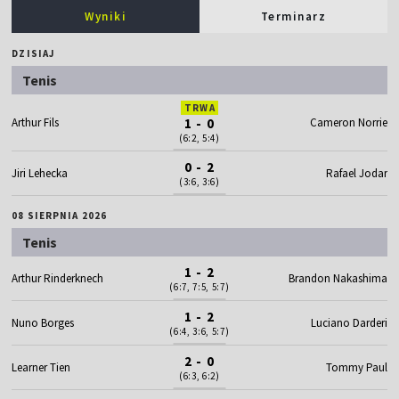
Wyniki
Terminarz
DZISIAJ
Tenis
TRWA
Arthur Fils
1 - 0
Cameron Norrie
(6:2, 5:4)
0 - 2
Jiri Lehecka
Rafael Jodar
(3:6, 3:6)
08 SIERPNIA 2026
Tenis
1 - 2
Arthur Rinderknech
Brandon Nakashima
(6:7, 7:5, 5:7)
1 - 2
Nuno Borges
Luciano Darderi
(6:4, 3:6, 5:7)
2 - 0
Learner Tien
Tommy Paul
(6:3, 6:2)