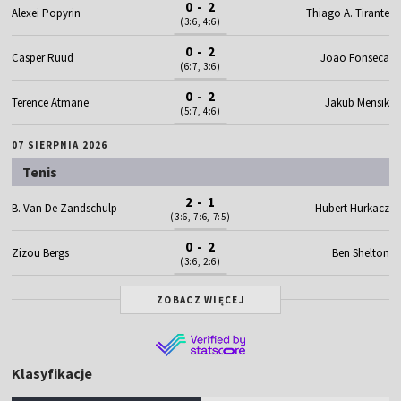
0 - 2
Alexei Popyrin
Thiago A. Tirante
(3:6, 4:6)
0 - 2
Casper Ruud
Joao Fonseca
(6:7, 3:6)
0 - 2
Terence Atmane
Jakub Mensik
(5:7, 4:6)
07 SIERPNIA 2026
Tenis
2 - 1
B. Van De Zandschulp
Hubert Hurkacz
(3:6, 7:6, 7:5)
0 - 2
Zizou Bergs
Ben Shelton
(3:6, 2:6)
ZOBACZ WIĘCEJ
Klasyfikacje