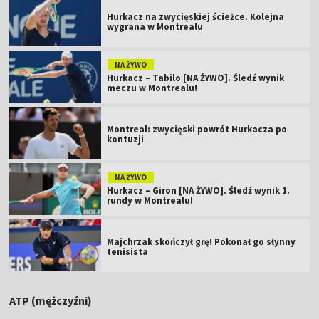
Hurkacz na zwycięskiej ścieżce. Kolejna
wygrana w Montrealu
NA ŻYWO
Hurkacz – Tabilo [NA ŻYWO]. Śledź wynik
meczu w Montrealu!
Montreal: zwycięski powrót Hurkacza po
kontuzji
NA ŻYWO
Hurkacz – Giron [NA ŻYWO]. Śledź wynik 1.
rundy w Montrealu!
Majchrzak skończył grę! Pokonał go słynny
tenisista
ATP (mężczyźni)