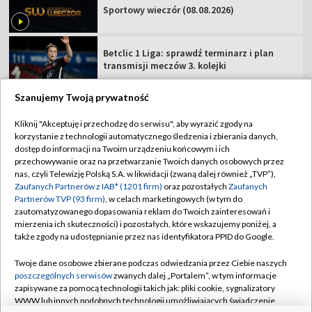
Sportowy wieczór (08.08.2026)
Betclic 1 Liga: sprawdź terminarz i plan
transmisji meczów 3. kolejki
Szanujemy Twoją prywatność
Kliknij "Akceptuję i przechodzę do serwisu", aby wyrazić zgody na
korzystanie z technologii automatycznego śledzenia i zbierania danych,
TVP
dostęp do informacji na Twoim urządzeniu końcowym i ich
Abonament TVP
Regulamin TVP
przechowywanie oraz na przetwarzanie Twoich danych osobowych przez
nas, czyli Telewizję Polską S.A. w likwidacji (zwaną dalej również „TVP”),
Polityka prywatności
Sklep TVP
Zaufanych Partnerów z IAB* (1201 firm)
oraz pozostałych
Zaufanych
Partnerów TVP (93 firm)
, w celach marketingowych (w tym do
Biuro Reklamy
Moje zgody
zautomatyzowanego dopasowania reklam do Twoich zainteresowań i
mierzenia ich skuteczności) i pozostałych, które wskazujemy poniżej, a
Oferta Handlowa
Biuro reklamy
także zgody na udostępnianie przez nas identyfikatora PPID do Google.
Telegazeta ogłoszenia
Kontakt
Twoje dane osobowe zbierane podczas odwiedzania przez Ciebie naszych
Emisja w TVP
poszczególnych serwisów
zwanych dalej „Portalem”, w tym informacje
zapisywane za pomocą technologii takich jak: pliki cookie, sygnalizatory
Kanały
Rada Programowa
WWW lub innych podobnych technologii umożliwiających świadczenie