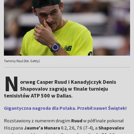
Tommy Paul (fot. Getty)
N
orweg Casper Ruud i Kanadyjczyk Denis
Shapovalov zagrają w finale turnieju
tenisistów ATP 500 w Dallas.
Gigantyczna nagroda dla Polaka. Przebił nawet Świątek!
Rozstawiony z numerem drugim
Ruud
w półfinale pokonał
Hiszpana
Jaume'a Munara
6:2, 2:6, 7:6 (7-4), a
Shapovalov