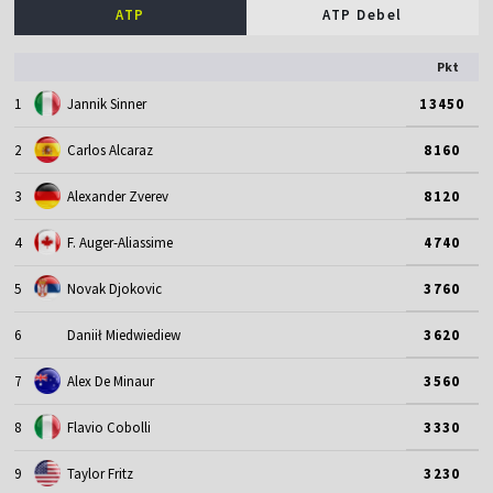
ATP
ATP Debel
Pkt
1
Jannik Sinner
13450
2
Carlos Alcaraz
8160
3
Alexander Zverev
8120
4
F. Auger-Aliassime
4740
5
Novak Djokovic
3760
6
Daniił Miedwiediew
3620
7
Alex De Minaur
3560
8
Flavio Cobolli
3330
9
Taylor Fritz
3230