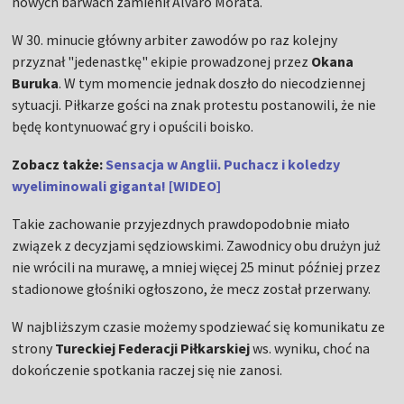
nowych barwach zamienił Alvaro Morata.
W 30. minucie główny arbiter zawodów po raz kolejny
przyznał "jedenastkę" ekipie prowadzonej przez
Okana
Buruka
. W tym momencie jednak doszło do niecodziennej
sytuacji. Piłkarze gości na znak protestu postanowili, że nie
będę kontynuować gry i opuścili boisko.
Zobacz także:
Sensacja w Anglii. Puchacz i koledzy
wyeliminowali giganta! [WIDEO]
Takie zachowanie przyjezdnych prawdopodobnie miało
związek z decyzjami sędziowskimi. Zawodnicy obu drużyn już
nie wrócili na murawę, a mniej więcej 25 minut później przez
stadionowe głośniki ogłoszono, że mecz został przerwany.
W najbliższym czasie możemy spodziewać się komunikatu ze
strony
Tureckiej Federacji Piłkarskiej
ws. wyniku, choć na
dokończenie spotkania raczej się nie zanosi.