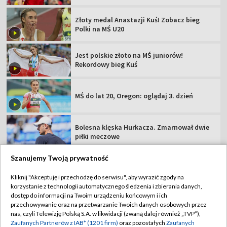
Złoty medal Anastazji Kuś! Zobacz bieg
Polki na MŚ U20
Jest polskie złoto na MŚ juniorów!
Rekordowy bieg Kuś
MŚ do lat 20, Oregon: oglądaj 3. dzień
Bolesna klęska Hurkacza. Zmarnował dwie
piłki meczowe
Szanujemy Twoją prywatność
Kliknij "Akceptuję i przechodzę do serwisu", aby wyrazić zgody na
korzystanie z technologii automatycznego śledzenia i zbierania danych,
TVP
dostęp do informacji na Twoim urządzeniu końcowym i ich
przechowywanie oraz na przetwarzanie Twoich danych osobowych przez
Abonament TVP
Regulamin TVP
nas, czyli Telewizję Polską S.A. w likwidacji (zwaną dalej również „TVP”),
Polityka prywatności
Sklep TVP
Zaufanych Partnerów z IAB* (1201 firm)
oraz pozostałych
Zaufanych