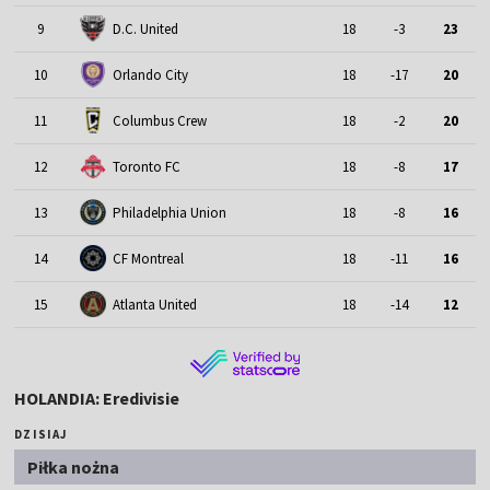
9
D.C. United
18
-3
23
10
Orlando City
18
-17
20
11
Columbus Crew
18
-2
20
12
Toronto FC
18
-8
17
13
Philadelphia Union
18
-8
16
14
CF Montreal
18
-11
16
15
Atlanta United
18
-14
12
HOLANDIA: Eredivisie
DZISIAJ
Piłka nożna