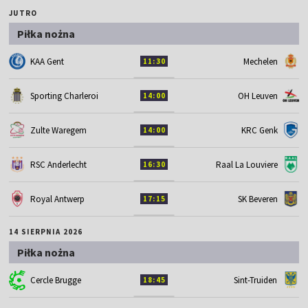
JUTRO
Piłka nożna
KAA Gent
Mechelen
11:30
Sporting Charleroi
OH Leuven
14:00
Zulte Waregem
KRC Genk
14:00
RSC Anderlecht
Raal La Louviere
16:30
Royal Antwerp
SK Beveren
17:15
14 SIERPNIA 2026
Piłka nożna
Cercle Brugge
Sint-Truiden
18:45