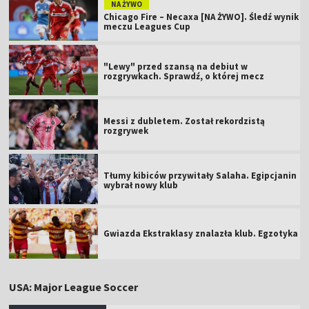
NA ŻYWO
Chicago Fire – Necaxa [NA ŻYWO]. Śledź wynik
meczu Leagues Cup
"Lewy" przed szansą na debiut w
rozgrywkach. Sprawdź, o której mecz
Messi z dubletem. Został rekordzistą
rozgrywek
Tłumy kibiców przywitały Salaha. Egipcjanin
wybrał nowy klub
Gwiazda Ekstraklasy znalazła klub. Egzotyka
USA: Major League Soccer