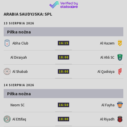
ARABIA SAUDYJSKA: SPL
13 SIERPNIA 2026
Piłka nożna
Abha Club
Al Hazem
16:15
Al Diraiyah
Al Ahli SC
18:00
Al Shabab
Al Qadisiya
18:00
14 SIERPNIA 2026
Piłka nożna
Neom SC
Al Fayha
16:50
Al Ettifaq
Al Riyadh
18:00