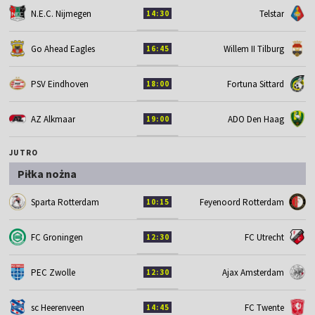
N.E.C. Nijmegen
Telstar
14:30
Go Ahead Eagles
Willem II Tilburg
16:45
PSV Eindhoven
Fortuna Sittard
18:00
AZ Alkmaar
ADO Den Haag
19:00
JUTRO
Piłka nożna
Sparta Rotterdam
Feyenoord Rotterdam
10:15
FC Groningen
FC Utrecht
12:30
PEC Zwolle
Ajax Amsterdam
12:30
sc Heerenveen
FC Twente
14:45