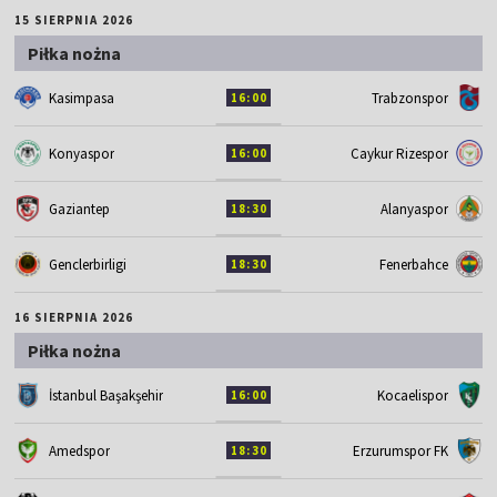
15 SIERPNIA 2026
Piłka nożna
Kasimpasa
Trabzonspor
16:00
Konyaspor
Caykur Rizespor
16:00
Gaziantep
Alanyaspor
18:30
Genclerbirligi
Fenerbahce
18:30
16 SIERPNIA 2026
Piłka nożna
İstanbul Başakşehir
Kocaelispor
16:00
Amedspor
Erzurumspor FK
18:30