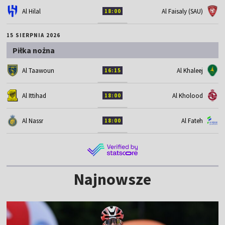
Al Hilal
Al Faisaly (SAU)
18:00
15 SIERPNIA 2026
Piłka nożna
Al Taawoun
Al Khaleej
16:15
Al Ittihad
Al Kholood
18:00
Al Nassr
Al Fateh
18:00
Najnowsze