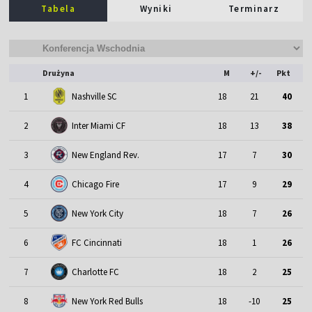
Tabela
Wyniki
Terminarz
Drużyna
M
+/-
Pkt
1
Nashville SC
18
21
40
2
Inter Miami CF
18
13
38
3
New England Rev.
17
7
30
4
Chicago Fire
17
9
29
5
New York City
18
7
26
6
FC Cincinnati
18
1
26
7
Charlotte FC
18
2
25
8
New York Red Bulls
18
-10
25