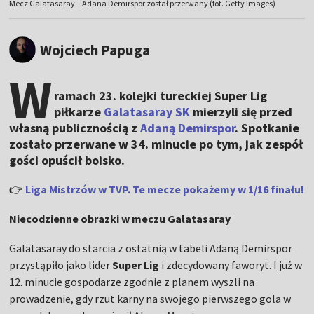
Mecz Galatasaray – Adana Demirspor został przerwany (fot. Getty Images)
Wojciech Papuga
W
ramach 23. kolejki tureckiej Super Lig
piłkarze
Galatasaray SK
mierzyli się przed
własną publicznością z
Adaną Demirspor
. Spotkanie
zostało przerwane w 34. minucie po tym, jak zespół
gości opuścił boisko.
👉
Liga Mistrzów w TVP. Te mecze pokażemy w 1/16 finału!
Niecodzienne obrazki w meczu Galatasaray
Galatasaray do starcia z ostatnią w tabeli Adaną Demirspor
przystąpiło jako lider
Super Lig
i zdecydowany faworyt. I już w
12. minucie gospodarze zgodnie z planem wyszli na
prowadzenie, gdy rzut karny na swojego pierwszego gola w