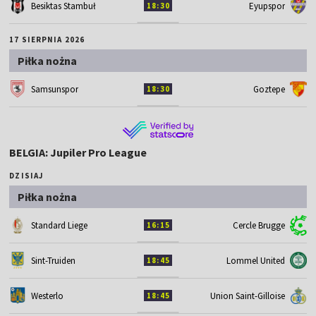
Besiktas Stambuł
Eyupspor
18:30
17 SIERPNIA 2026
Piłka nożna
Samsunspor
Goztepe
18:30
BELGIA: Jupiler Pro League
DZISIAJ
Piłka nożna
Standard Liege
Cercle Brugge
16:15
Sint-Truiden
Lommel United
18:45
Westerlo
Union Saint-Gilloise
18:45