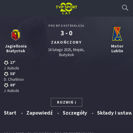
PKO BP EKSTRAKLASA
3 - 0
ZAKOŃCZONY
Jagiellonia
Motor
16 lutego 2025, Miejski,
Białystok
Lublin
Białystok
27'
J. Kubicki
58'
D. Churlinov
69'
J. Kubicki
ROZWIŃ
Start
Zapowiedź
Szczegóły
Składy i ustaw