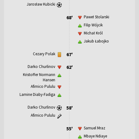
Jarosław Kubicki
68'
Paweł Stolarski
Filip Wójcik
Michał Król
Jakub Łabojko
Cezary Polak
67'
Darko Churlinov
62'
Kristoffer Normann
Hansen
Afimico Pululu
Lamine Diaby-Fadiga
Darko Churlinov
58'
Afimico Pululu
55'
Samuel Mraz
Mbaye Ndiaye