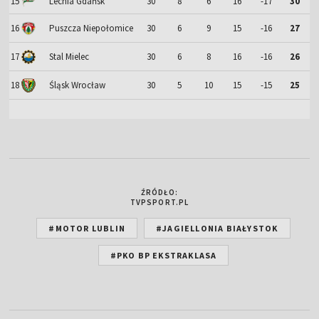
15
Lechia Gdańsk
30
8
6
16
-17
30
16
Puszcza Niepołomice
30
6
9
15
-16
27
17
Stal Mielec
30
6
8
16
-16
26
18
Śląsk Wrocław
30
5
10
15
-15
25
ŹRÓDŁO:
TVPSPORT.PL
#MOTOR LUBLIN
#JAGIELLONIA BIAŁYSTOK
#PKO BP EKSTRAKLASA