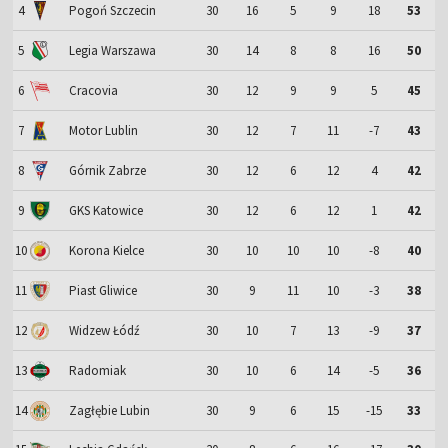
4
Pogoń Szczecin
30
16
5
9
18
53
5
Legia Warszawa
30
14
8
8
16
50
6
Cracovia
30
12
9
9
5
45
7
Motor Lublin
30
12
7
11
-7
43
8
Górnik Zabrze
30
12
6
12
4
42
9
GKS Katowice
30
12
6
12
1
42
10
Korona Kielce
30
10
10
10
-8
40
11
Piast Gliwice
30
9
11
10
-3
38
12
Widzew Łódź
30
10
7
13
-9
37
13
Radomiak
30
10
6
14
-5
36
14
Zagłębie Lubin
30
9
6
15
-15
33