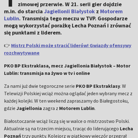
zimowej przerwie. W 21. serii gier dojdzie
m.in. do starcia
Jagiellonii Białystok
z
Motorem
Lublin
. Transmisja tego meczu w TVP. Gospodarze
mogą wykorzystać porażkę Lecha Poznań i zrównać
się punktami z liderem.
👉
Mistrz Polski może stracić liderów! Gwiazdy ofensywy
rozchwytywane
PKO BP Ekstraklasa, mecz Jagiellonia Białystok – Motor
Lublin: transmisja na żywo w tv i online
Za nami już dwie tegoroczne serie
PKO BP Ekstraklasy
. W
Telewizji Polskiej wciąż można oglądać jeden wybrany mecz z
każdej kolejki. W ten weekend zapraszamy do Białegostoku,
gdzie
Jagiellonia
zagra z
Motorem Lublin
.
Białostoczanie wciąż liczą się w walce o mistrzostwo Polski.
Aktualnie są na trzecim miejscu, tracąc do liderującego
Lecha
Poznań
trzy punkty. Kolejorz w piątkowy wieczór przegrał