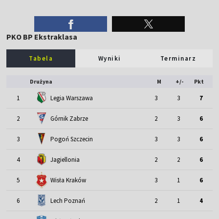
PKO BP Ekstraklasa
Tabela
Wyniki
Terminarz
Drużyna
M
+/-
Pkt
1
Legia Warszawa
3
3
7
2
Górnik Zabrze
2
3
6
3
Pogoń Szczecin
3
3
6
4
Jagiellonia
2
2
6
5
Wisła Kraków
3
1
6
6
Lech Poznań
2
1
4