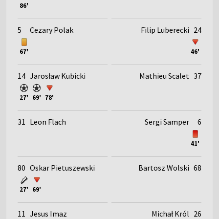
86'
5
Cezary Polak
Filip Luberecki
24
67'
46'
14
Jarosław Kubicki
Mathieu Scalet
37
27'
69'
78'
31
Leon Flach
Sergi Samper
6
41'
80
Oskar Pietuszewski
Bartosz Wolski
68
27'
69'
11
Jesus Imaz
Michał Król
26