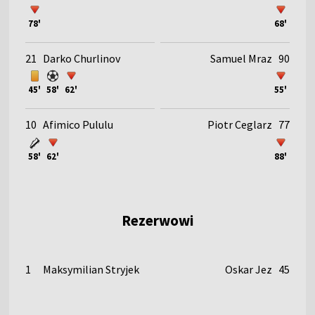
78'
68'
21
Darko Churlinov
Samuel Mraz
90
45'
58'
62'
55'
10
Afimico Pululu
Piotr Ceglarz
77
58'
62'
88'
Rezerwowi
1
Maksymilian Stryjek
Oskar Jez
45