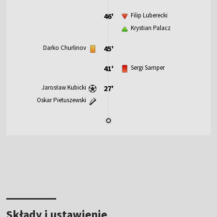
46'
Filip Luberecki
Krystian Palacz
Darko Churlinov
45'
41'
Sergi Samper
Jarosław Kubicki
27'
Oskar Pietuszewski
Składy i ustawienie