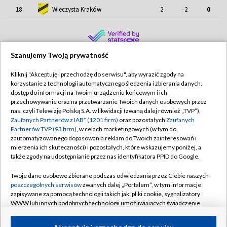
18
Wieczysta Kraków
2
-2
0
Szanujemy Twoją prywatność
Kliknij "Akceptuję i przechodzę do serwisu", aby wyrazić zgody na
korzystanie z technologii automatycznego śledzenia i zbierania danych,
TVP
dostęp do informacji na Twoim urządzeniu końcowym i ich
Abonament TVP
Regulamin TVP
przechowywanie oraz na przetwarzanie Twoich danych osobowych przez
nas, czyli Telewizję Polską S.A. w likwidacji (zwaną dalej również „TVP”),
Polityka prywatności
Sklep TVP
Zaufanych Partnerów z IAB* (1201 firm)
oraz pozostałych
Zaufanych
Partnerów TVP (93 firm)
, w celach marketingowych (w tym do
Biuro Reklamy
Moje zgody
zautomatyzowanego dopasowania reklam do Twoich zainteresowań i
mierzenia ich skuteczności) i pozostałych, które wskazujemy poniżej, a
Oferta Handlowa
Biuro reklamy
także zgody na udostępnianie przez nas identyfikatora PPID do Google.
Telegazeta ogłoszenia
Kontakt
Twoje dane osobowe zbierane podczas odwiedzania przez Ciebie naszych
Emisja w TVP
poszczególnych serwisów
zwanych dalej „Portalem”, w tym informacje
zapisywane za pomocą technologii takich jak: pliki cookie, sygnalizatory
Kanały
Rada Programowa
WWW lub innych podobnych technologii umożliwiających świadczenie
dopasowanych i bezpiecznych usług, personalizację treści oraz reklam,
Ogłoszenia przetargowe
udostępnianie funkcji mediów społecznościowych oraz analizowanie
©2026 Telewizja Polska Spółka Akcyjna w likwidacji