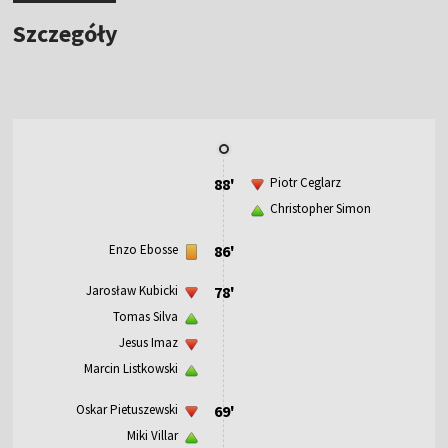
Szczegóły
88'
Piotr Ceglarz
Christopher Simon
Enzo Ebosse
86'
Jarosław Kubicki
78'
Tomas Silva
Jesus Imaz
Marcin Listkowski
Oskar Pietuszewski
69'
Miki Villar