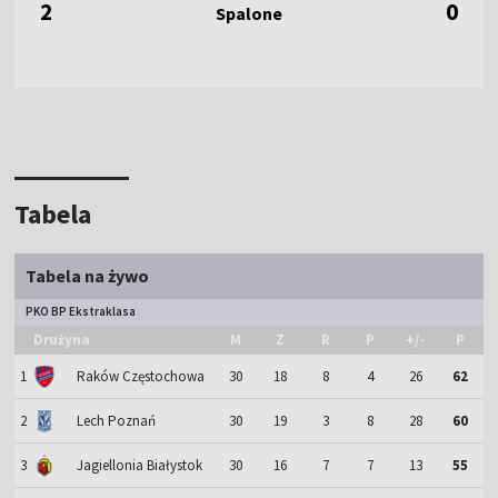
2
0
Tabela
Tabela na żywo
PKO BP Ekstraklasa
Drużyna
M
Z
R
P
+/-
P
1
Raków Częstochowa
30
18
8
4
26
62
2
Lech Poznań
30
19
3
8
28
60
3
Jagiellonia Białystok
30
16
7
7
13
55