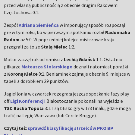
przed własną publicznością z obecnie drugim Rakowem
Częstochowa 0:1.
Zespół
Adriana Siemieńca
w imponujący sposób rozpoczął
grę w tym roku, bo w pierwszym spotkaniu rozbił
Radomiaka
Radom
aż 5:0. W poprzedniej kolejce mistrzowie kraju
przegrali za to ze
Stalą Mielec
1:2.
Motor zaczął rok od remisu z
Lechią Gdańsk
1:1. Ostatnio
piłkarze
Mateusza Stolarskiego
doznali natomiast porażki
z
Koroną Kielce
0:1. Beniaminek zajmuje obecnie 9. miejsce w
tabeli z dorobkiem 29 punktów.
Jagiellonia w czwartek rozegrała jeszcze spotkanie fazy play
off
Ligi Konferencji
. Białostoczanie pokonali na wyjeździe
TSC Backa Topola
3:1. I są blisko gry w 1/8 finału, gdzie mogą
trafić na Legię Warszawa (lub Cercle Brugge).
Czytaj też:
sprawdź klasyfikację strzelców PKO BP