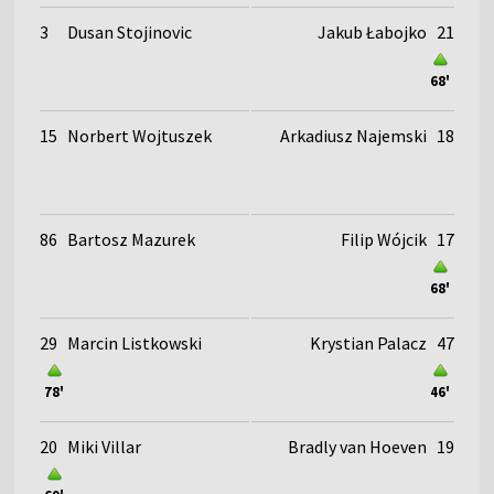
3
Dusan Stojinovic
Jakub Łabojko
21
68'
15
Norbert Wojtuszek
Arkadiusz Najemski
18
86
Bartosz Mazurek
Filip Wójcik
17
68'
29
Marcin Listkowski
Krystian Palacz
47
78'
46'
20
Miki Villar
Bradly van Hoeven
19