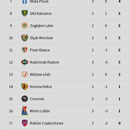
7
Wisła Płock
3
0
4
8
GKS Katowice
2
1
3
9
Zagłębie Lubin
2
0
3
Śląsk Wrocław
10
2
0
3
11
Piast Gliwice
2
-1
3
12
Radomiak Radom
3
-3
3
13
Widzew Łódź
2
0
2
14
Korona Kielce
2
-1
1
15
Cracovia
2
-2
1
Motor Lublin
16
3
-3
1
17
Raków Częstochowa
2
-2
0