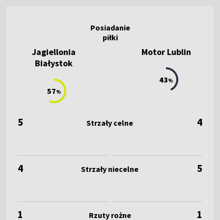
Jagiellonia
Motor Lublin
Białystok
43
%
57
%
5
4
4
5
1
1