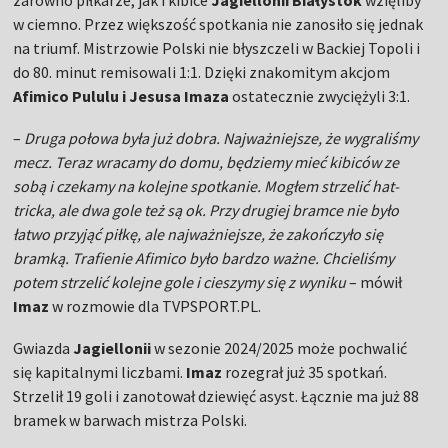
zarówno piłkarze, jak i kibice
Jagiellonii Białystok
wzięliby
w ciemno. Przez większość spotkania nie zanosiło się jednak
na triumf. Mistrzowie Polski nie błyszczeli w Backiej Topoli i
do 80. minut remisowali 1:1. Dzięki znakomitym akcjom
Afimico Pululu i Jesusa Imaza
ostatecznie zwyciężyli 3:1.
–
Druga połowa była już dobra. Najważniejsze, że wygraliśmy
mecz. Teraz wracamy do domu, będziemy mieć kibiców ze
sobą i czekamy na kolejne spotkanie. Mogłem strzelić hat-
tricka, ale dwa gole też są ok. Przy drugiej bramce nie było
łatwo przyjąć piłkę, ale najważniejsze, że zakończyło się
bramką. Trafienie Afimico było bardzo ważne. Chcieliśmy
potem strzelić kolejne gole i cieszymy się z wyniku
– mówił
Imaz
w rozmowie dla TVPSPORT.PL.
Gwiazda
Jagiellonii
w sezonie 2024/2025 może pochwalić
się kapitalnymi liczbami.
Imaz
rozegrał już 35 spotkań.
Strzelił 19 goli i zanotował dziewięć asyst. Łącznie ma już 88
bramek w barwach mistrza Polski.