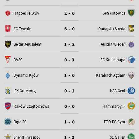
2 - 0
Hapoel Tel Aviv
GKS Katowice
6 - 0
FC Twente
Dunajska Streda
1 - 2
Beitar Jerusalem
Austria Wiedeń
0 - 3
DVSC
FC Kopenhaga
1 - 0
Dynamo Kijów
Karabach Agdam
0 - 1
IFK Goteborg
KAA Gent
0 - 0
Raków Częstochowa
Hammarby IF
1 - 0
Riga FC
ETO FC Gyor
1 - 3
Sheriff Tyraspol
St. Gallen