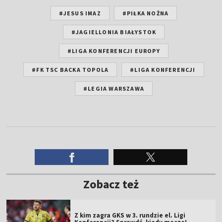
#JESUS IMAZ
#PIŁKA NOŻNA
#JAGIELLONIA BIAŁYSTOK
#LIGA KONFERENCJI EUROPY
#FK TSC BACKA TOPOLA
#LIGA KONFERENCJI
#LEGIA WARSZAWA
Zobacz też
Z kim zagra GKS w 3. rundzie el. Ligi