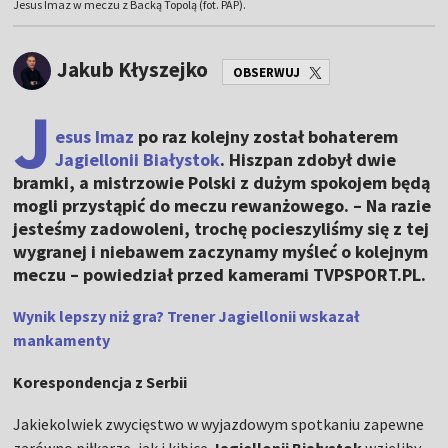
Jesus Imaz w meczu z Backą Topolą (fot. PAP).
Jakub Kłyszejko
OBSERWUJ
J
esus Imaz
po raz kolejny został bohaterem
Jagiellonii Białystok
. Hiszpan zdobył dwie
bramki, a mistrzowie Polski z dużym spokojem będą
mogli przystąpić do meczu rewanżowego. – Na razie
jesteśmy zadowoleni, trochę pocieszyliśmy się z tej
wygranej i niebawem zaczynamy myśleć o kolejnym
meczu – powiedział przed kamerami TVPSPORT.PL.
Wynik lepszy niż gra? Trener Jagiellonii wskazał
mankamenty
Korespondencja z Serbii
Jakiekolwiek zwycięstwo w wyjazdowym spotkaniu zapewne