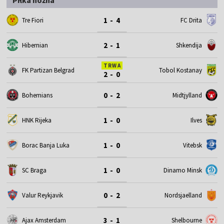
1 - 4
Tre Fiori
FC Drita
2 - 1
Hibernian
Shkendija
TRWA
FK Partizan Belgrad
Tobol Kostanay
2 - 0
0 - 2
Bohemians
Midtjylland
1 - 0
HNK Rijeka
Ilves
1 - 0
Borac Banja Luka
Vitebsk
1 - 0
SC Braga
Dinamo Minsk
0 - 2
Valur Reykjavik
Nordsjaelland
3 - 1
Ajax Amsterdam
Shelbourne