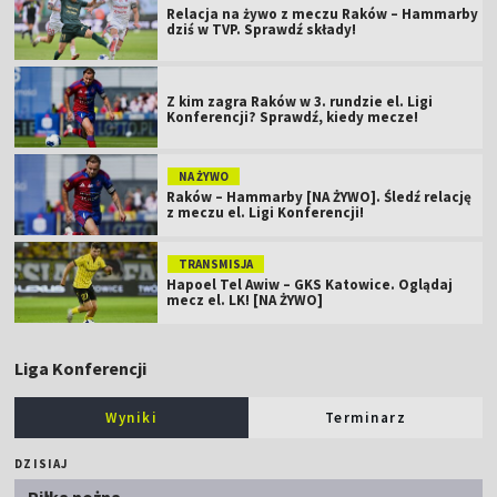
Relacja na żywo z meczu Raków – Hammarby
dziś w TVP. Sprawdź składy!
Z kim zagra Raków w 3. rundzie el. Ligi
Konferencji? Sprawdź, kiedy mecze!
NA ŻYWO
Raków – Hammarby [NA ŻYWO]. Śledź relację
z meczu el. Ligi Konferencji!
TRANSMISJA
Hapoel Tel Awiw – GKS Katowice. Oglądaj
mecz el. LK! [NA ŻYWO]
Liga Konferencji
Wyniki
Terminarz
DZISIAJ
Piłka nożna