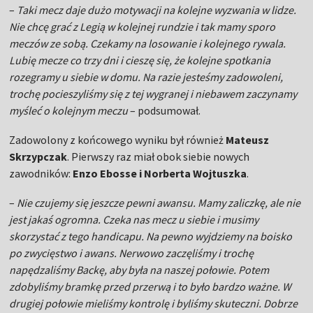
–
Taki mecz daje dużo motywacji na kolejne wyzwania w lidze.
Nie chcę grać z Legią w kolejnej rundzie i tak mamy sporo
meczów ze sobą. Czekamy na losowanie i kolejnego rywala.
Lubię mecze co trzy dni i cieszę się, że kolejne spotkania
rozegramy u siebie w domu. Na razie jesteśmy zadowoleni,
trochę pocieszyliśmy się z tej wygranej i niebawem zaczynamy
myśleć o kolejnym meczu
– podsumował.
Zadowolony z końcowego wyniku był również
Mateusz
Skrzypczak
. Pierwszy raz miał obok siebie nowych
zawodników:
Enzo Ebosse i Norberta Wojtuszka
.
–
Nie czujemy się jeszcze pewni awansu. Mamy zaliczkę, ale nie
jest jakaś ogromna. Czeka nas mecz u siebie i musimy
skorzystać z tego handicapu. Na pewno wyjdziemy na boisko
po zwycięstwo i awans. Nerwowo zaczęliśmy i trochę
napędzaliśmy Backę, aby była na naszej połowie. Potem
zdobyliśmy bramkę przed przerwą i to było bardzo ważne. W
drugiej połowie mieliśmy kontrolę i byliśmy skuteczni. Dobrze