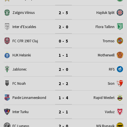
2 - 5
Zalgiris Vilnius
Hajduk Split
2 - 0
Inter d'Escaldes
Flora Tallinn
0 - 5
FC CFR 1907 Cluj
Tromso
1 - 1
HJK Helsinki
Motherwell
2 - 0
Jablonec
RFS
2 - 2
FC Noah
Sion
1 - 4
Paide Linnameeskond
Rapid Wiedeń
2 - 1
Inter Turku
Vaduz
2 - 0
FC Lugano
NSI Runavik