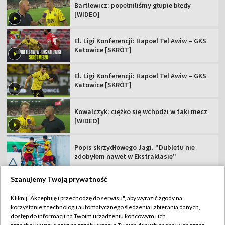
Bartlewicz: popełniliśmy głupie błędy
[WIDEO]
El. Ligi Konferencji: Hapoel Tel Awiw – GKS
Katowice [SKRÓT]
El. Ligi Konferencji: Hapoel Tel Awiw – GKS
Katowice [SKRÓT]
Kowalczyk: ciężko się wchodzi w taki mecz
[WIDEO]
Popis skrzydłowego Jagi. "Dubletu nie
zdobyłem nawet w Ekstraklasie"
Szanujemy Twoją prywatność
Kliknij "Akceptuję i przechodzę do serwisu", aby wyrazić zgody na
korzystanie z technologii automatycznego śledzenia i zbierania danych,
TVP
dostęp do informacji na Twoim urządzeniu końcowym i ich