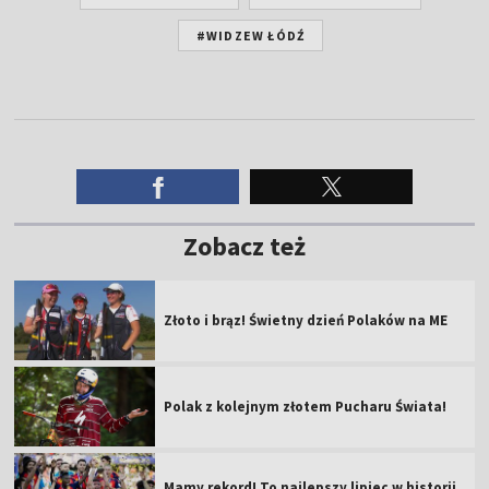
#WIDZEW ŁÓDŹ
Zobacz też
Złoto i brąz! Świetny dzień Polaków na ME
Polak z kolejnym złotem Pucharu Świata!
Mamy rekord! To najlepszy lipiec w historii