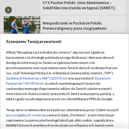
STS Puchar Polski: Unia Skierniewice –
Sokół Kleczew (runda wstępna) [SKRÓT]
Niespodzianki w Pucharze Polski.
Pierwszoligowcy poza rozgrywkami
Szanujemy Twoją prywatność
Kliknij "Akceptuję i przechodzę do serwisu", aby wyrazić zgody na
korzystanie z technologii automatycznego śledzenia i zbierania danych,
TVP
dostęp do informacji na Twoim urządzeniu końcowym i ich
Abonament TVP
Regulamin TVP
przechowywanie oraz na przetwarzanie Twoich danych osobowych przez
nas, czyli Telewizję Polską S.A. w likwidacji (zwaną dalej również „TVP”),
Polityka prywatności
Sklep TVP
Zaufanych Partnerów z IAB* (1201 firm)
oraz pozostałych
Zaufanych
Partnerów TVP (93 firm)
, w celach marketingowych (w tym do
Biuro Reklamy
Moje zgody
zautomatyzowanego dopasowania reklam do Twoich zainteresowań i
mierzenia ich skuteczności) i pozostałych, które wskazujemy poniżej, a
Oferta Handlowa
Biuro reklamy
także zgody na udostępnianie przez nas identyfikatora PPID do Google.
Telegazeta ogłoszenia
Kontakt
Twoje dane osobowe zbierane podczas odwiedzania przez Ciebie naszych
Emisja w TVP
poszczególnych serwisów
zwanych dalej „Portalem”, w tym informacje
zapisywane za pomocą technologii takich jak: pliki cookie, sygnalizatory
Kanały
Rada Programowa
WWW lub innych podobnych technologii umożliwiających świadczenie