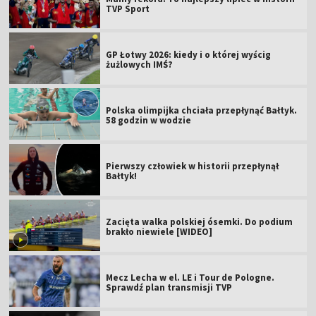
TVP Sport
GP Łotwy 2026: kiedy i o której wyścig
żużlowych IMŚ?
Polska olimpijka chciała przepłynąć Bałtyk.
58 godzin w wodzie
Pierwszy człowiek w historii przepłynął
Bałtyk!
Zacięta walka polskiej ósemki. Do podium
brakło niewiele [WIDEO]
Mecz Lecha w el. LE i Tour de Pologne.
Sprawdź plan transmisji TVP