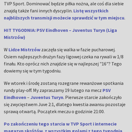
TVP Sport. Dominować będzie piłka nożna, ale coś dla siebie
znajdą także fani innych dyscyplin.
Listę wszystkich
najbliższych transmisji możecie sprawdzić w tym miejscu
.
HIT TYGODNIA: PSV Eindhoven – Juventus Turyn (Liga
Mistrzów)
W
Lidze Mistrzów
zaczęła się walka w fazie pucharowej.
Osiem najlepszych drużyn fazy ligowej czeka na rywali w 1/8
finału. Kto oprócz nich znajdzie się w najlepszej "16"? Tego
dowiemy się w tym tygodniu.
We wtorek i środę zostaną rozegrane rewanżowe spotkania
rundy play-off. My zapraszamy 19 lutego na mecz
PSV
Eindhoven
–
Juventus Turyn
. Pierwsze starcie zakończyło
się zwycięstwem Juve 2:1, dlatego kwestia awansu pozostaje
sprawą otwartą. Początek meczu o godzinie 21:00.
Po zakończeniu tego starcia w TVP Sport i internecie
magazyn skrótów, z wszystkim golami z tego tygodnia