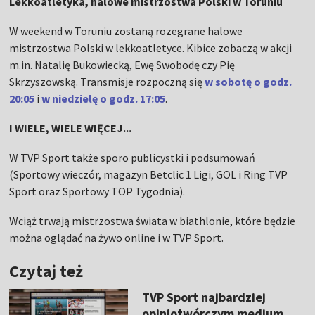
Lekkoatletyka, halowe mistrzostwa Polski w Toruniu
W weekend w Toruniu zostaną rozegrane halowe
mistrzostwa Polski w lekkoatletyce. Kibice zobaczą w akcji
m.in. Natalię Bukowiecką, Ewę Swobodę czy Pię
Skrzyszowską. Transmisje rozpoczną się
w sobotę o godz.
20:05
i
w niedzielę o godz. 17:05
.
I WIELE, WIELE WIĘCEJ...
W TVP Sport także sporo publicystki i podsumowań
(Sportowy wieczór, magazyn Betclic 1 Ligi, GOL i Ring TVP
Sport oraz Sportowy TOP Tygodnia).
Wciąż trwają mistrzostwa świata w biathlonie, które będzie
można oglądać na żywo online i w TVP Sport.
Czytaj też
TVP Sport najbardziej
opiniotwórczym medium