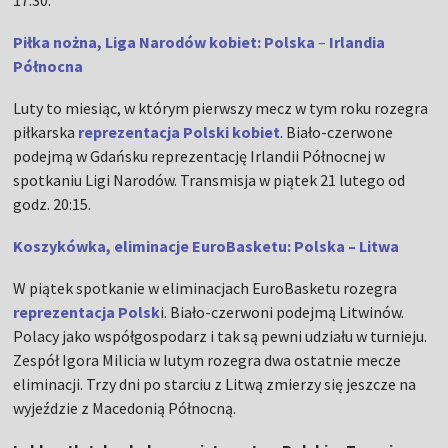
17:30.
Piłka nożna, Liga Narodów kobiet: Polska
–
Irlandia
Północna
Luty to miesiąc, w którym pierwszy mecz w tym roku rozegra
piłkarska
reprezentacja Polski kobiet
. Biało-czerwone
podejmą w Gdańsku reprezentację Irlandii Północnej w
spotkaniu Ligi Narodów. Transmisja w piątek 21 lutego od
godz. 20:15.
Koszykówka, eliminacje EuroBasketu: Polska – Litwa
W piątek spotkanie w eliminacjach EuroBasketu rozegra
reprezentacja Polsk
i. Biało-czerwoni podejmą Litwinów.
Polacy jako współgospodarz i tak są pewni udziału w turnieju.
Zespół Igora Milicia w lutym rozegra dwa ostatnie mecze
eliminacji. Trzy dni po starciu z Litwą zmierzy się jeszcze na
wyjeździe z Macedonią Północną.