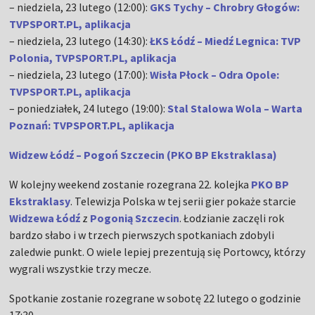
– niedziela, 23 lutego (12:00):
GKS Tychy – Chrobry Głogów:
TVPSPORT.PL, aplikacja
– niedziela, 23 lutego (14:30):
ŁKS Łódź – Miedź Legnica: TVP
Polonia, TVPSPORT.PL, aplikacja
– niedziela, 23 lutego (17:00):
Wisła Płock – Odra Opole:
TVPSPORT.PL, aplikacja
– poniedziałek, 24 lutego (19:00):
Stal Stalowa Wola – Warta
Poznań: TVPSPORT.PL, aplikacja
Widzew Łódź – Pogoń Szczecin (PKO BP Ekstraklasa)
W kolejny weekend zostanie rozegrana 22. kolejka
PKO BP
Ekstraklasy
. Telewizja Polska w tej serii gier pokaże starcie
Widzewa Łódź
z
Pogonią Szczecin
. Łodzianie zaczęli rok
bardzo słabo i w trzech pierwszych spotkaniach zdobyli
zaledwie punkt. O wiele lepiej prezentują się Portowcy, którzy
wygrali wszystkie trzy mecze.
Spotkanie zostanie rozegrane w sobotę 22 lutego o godzinie