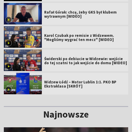
Rafał Górak: chcę, żeby GKS był klubem
wytrawnym [WIDEO]
Karol Czubak po remisie z Widzewem.
"Mogliśmy wygrać ten mecz" [WIDEO]
Świderski po debiucie w Widzewie: wejście
do tej szatni to jak wejście do domu [WIDEO]
Widzew Łódź – Motor Lublin 1:1. PKO BP
Ekstraklasa [SKRÓT]
Najnowsze