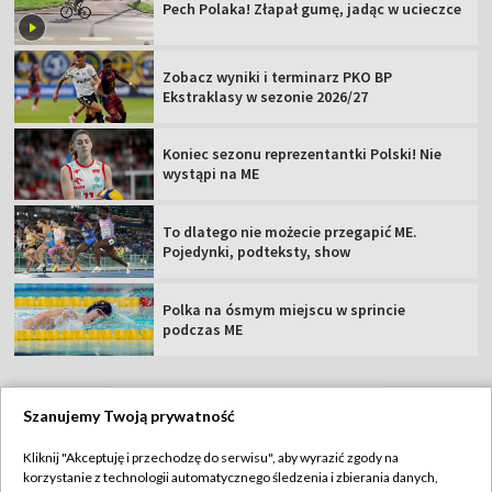
Pech Polaka! Złapał gumę, jadąc w ucieczce
Zobacz wyniki i terminarz PKO BP
Ekstraklasy w sezonie 2026/27
Koniec sezonu reprezentantki Polski! Nie
wystąpi na ME
To dlatego nie możecie przegapić ME.
Pojedynki, podteksty, show
Polka na ósmym miejscu w sprincie
podczas ME
Szanujemy Twoją prywatność
TVP
Kliknij "Akceptuję i przechodzę do serwisu", aby wyrazić zgody na
korzystanie z technologii automatycznego śledzenia i zbierania danych,
Abonament TVP
Regulamin TVP