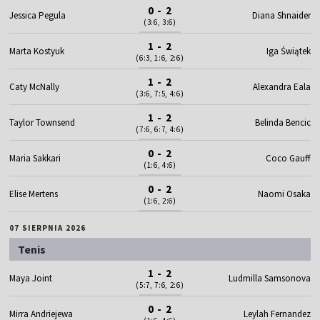
0 - 2
Jessica Pegula
Diana Shnaider
(3:6, 3:6)
1 - 2
Marta Kostyuk
Iga Świątek
(6:3, 1:6, 2:6)
1 - 2
Caty McNally
Alexandra Eala
(3:6, 7:5, 4:6)
1 - 2
Taylor Townsend
Belinda Bencic
(7:6, 6:7, 4:6)
0 - 2
Maria Sakkari
Coco Gauff
(1:6, 4:6)
0 - 2
Elise Mertens
Naomi Osaka
(1:6, 2:6)
07 SIERPNIA 2026
Tenis
1 - 2
Maya Joint
Ludmilla Samsonova
(5:7, 7:6, 2:6)
0 - 2
Mirra Andriejewa
Leylah Fernandez