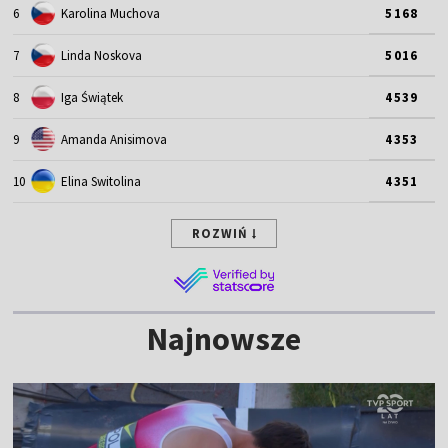
6
Karolina Muchova
5168
7
Linda Noskova
5016
8
Iga Świątek
4539
9
Amanda Anisimova
4353
10
Elina Switolina
4351
ROZWIŃ
Najnowsze