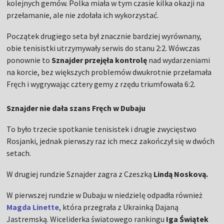
kolejnych gemów. Polka miała w tym czasie kilka okazji na
przełamanie, ale nie zdołała ich wykorzystać.
Początek drugiego seta był znacznie bardziej wyrównany,
obie tenisistki utrzymywały serwis do stanu 2:2. Wówczas
ponownie to
Sznajder przejęła kontrolę
nad wydarzeniami
na korcie, bez większych problemów dwukrotnie przełamała
Fręch i wygrywając cztery gemy z rzędu triumfowała 6:2.
Sznajder nie dała szans Fręch w Dubaju
To było trzecie spotkanie tenisistek i drugie zwycięstwo
Rosjanki, jednak pierwszy raz ich mecz zakończył się w dwóch
setach.
W drugiej rundzie Sznajder zagra z Czeszką
Lindą Noskovą.
W pierwszej rundzie w Dubaju w niedzielę odpadła również
Magda Linette
, która przegrała z Ukrainką Dajaną
Jastremską. Wiceliderka światowego rankingu
Iga Świątek