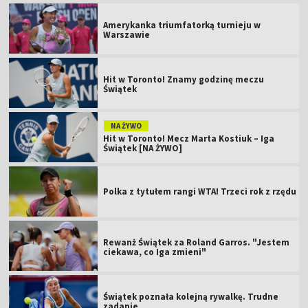
Amerykanka triumfatorką turnieju w
Warszawie
Hit w Toronto! Znamy godzinę meczu
Świątek
NA ŻYWO
Hit w Toronto! Mecz Marta Kostiuk – Iga
Świątek [NA ŻYWO]
Polka z tytułem rangi WTA! Trzeci rok z rzędu
Rewanż Świątek za Roland Garros. "Jestem
ciekawa, co Iga zmieni"
Świątek poznała kolejną rywalkę. Trudne
zadanie