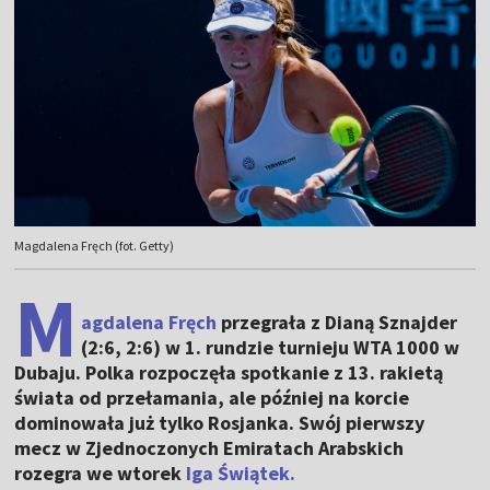
Magdalena Fręch (fot. Getty)
M
agdalena Fręch
przegrała z Dianą Sznajder
(2:6, 2:6) w 1. rundzie turnieju WTA 1000 w
Dubaju. Polka rozpoczęła spotkanie z 13. rakietą
świata od przełamania, ale później na korcie
dominowała już tylko Rosjanka. Swój pierwszy
mecz w Zjednoczonych Emiratach Arabskich
rozegra we wtorek
Iga Świątek.