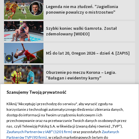
Legenda nie ma złudzeń. "Jagiellonia
ponownie powalczy o mistrzostwo"
Szybki koniec walki Gamrota. Został
zdemolowany [WIDEO]
MŚ do lat 20, Oregon 2026 – dzień 4. [ZAPIS]
Oburzenie po meczu Korona – Legia.
"Bałagan i ewidentny karny"
Szanujemy Twoją prywatność
Kliknij "Akceptuję i przechodzę do serwisu", aby wyrazić zgody na
korzystanie z technologii automatycznego śledzenia i zbierania danych,
TVP
dostęp do informacji na Twoim urządzeniu końcowym i ich
Abonament TVP
Regulamin TVP
przechowywanie oraz na przetwarzanie Twoich danych osobowych przez
nas, czyli Telewizję Polską S.A. w likwidacji (zwaną dalej również „TVP”),
Polityka prywatności
Sklep TVP
Zaufanych Partnerów z IAB* (1201 firm)
oraz pozostałych
Zaufanych
Partnerów TVP (93 firm)
, w celach marketingowych (w tym do