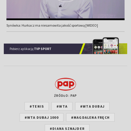
Synówka: Hurkacz ma niesamowita jakość sportową [WIDEO]
Pobierz aplikację
TVP SPORT
ŹRÓDŁO: PAP
#TENIS
#WTA
#WTA DUBAJ
#WTA DUBAJ 1000
#MAGDALENA FRĘCH
#DIANA SZNAJDER