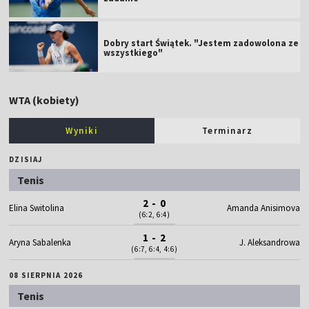
Dobry start Świątek. "Jestem zadowolona ze
wszystkiego"
WTA (kobiety)
Wyniki
Terminarz
DZISIAJ
Tenis
2 - 0
Elina Switolina
Amanda Anisimova
(6:2, 6:4)
1 - 2
Aryna Sabalenka
J. Aleksandrowa
(6:7, 6:4, 4:6)
08 SIERPNIA 2026
Tenis