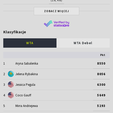
(1:6, 4:6)
ZOBACZ WIĘCEJ
Klasyfikacje
WTA
WTA Debel
Pkt
1
Aryna Sabalenka
8550
2
Jelena Rybakina
8056
3
Jessica Pegula
6300
4
Coco Gauff
5649
5
Mirra Andriejewa
5293