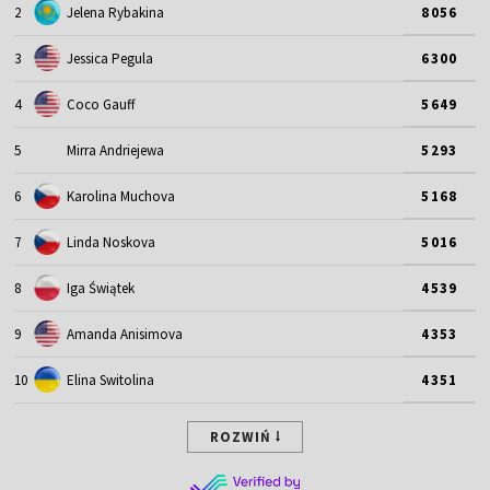
2
Jelena Rybakina
8056
3
Jessica Pegula
6300
4
Coco Gauff
5649
5
Mirra Andriejewa
5293
6
Karolina Muchova
5168
7
Linda Noskova
5016
8
Iga Świątek
4539
9
Amanda Anisimova
4353
10
Elina Switolina
4351
ROZWIŃ