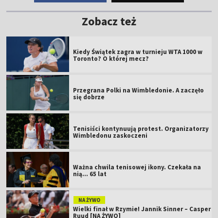
Zobacz też
Kiedy Świątek zagra w turnieju WTA 1000 w
Toronto? O której mecz?
Przegrana Polki na Wimbledonie. A zaczęło
się dobrze
Tenisiści kontynuują protest. Organizatorzy
Wimbledonu zaskoczeni
Ważna chwila tenisowej ikony. Czekała na
nią... 65 lat
NA ŻYWO
Wielki finał w Rzymie! Jannik Sinner – Casper
Ruud [NA ŻYWO]