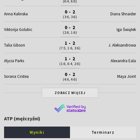
(6:4, 6:0)
0 - 2
Anna Kalinska
Diana Shnaider
(3:6, 3:6)
0 - 2
Viktorija Golubic
Iga Świątek
(2:6, 1:6)
1 - 2
Talia Gibson
J. Aleksandrowa
(7:5, 1:6, 3:6)
1 - 2
Alycia Parks
Alexandra Eala
(1:6, 6:4, 2:6)
0 - 2
Sorana Cirstea
Maya Joint
(4:6, 4:6)
ZOBACZ WIĘCEJ
ATP (mężczyźni)
Wyniki
Terminarz