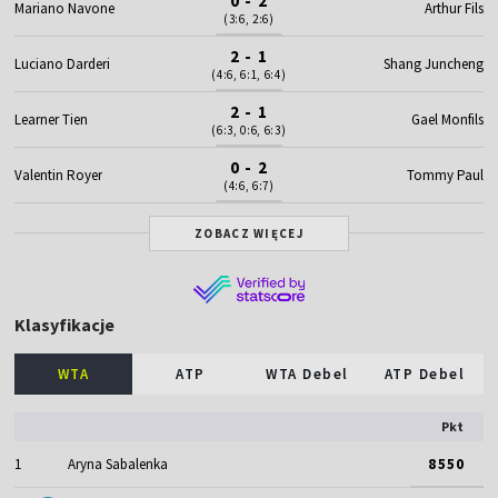
0 - 2
Mariano Navone
Arthur Fils
(3:6, 2:6)
2 - 1
Luciano Darderi
Shang Juncheng
(4:6, 6:1, 6:4)
2 - 1
Learner Tien
Gael Monfils
(6:3, 0:6, 6:3)
0 - 2
Valentin Royer
Tommy Paul
(4:6, 6:7)
ZOBACZ WIĘCEJ
Klasyfikacje
WTA
ATP
WTA Debel
ATP Debel
Pkt
1
Aryna Sabalenka
8550