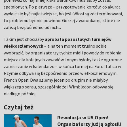
ponieważ co najmniej kilka warunków musiałoby zostać
spełnionych. Po pierwsze – przygotowanie kortów, co akurat
wydaje się być najłatwiejsze, bo jeśli Włosi są zdeterminowani,
to problemu być nie powinno. Gorzej z warunkami, które nie
zależą bezpośrednio od nich...
Takim jest chociażby
aprobata pozostałych turniejów
wielkoszlemowych
– a na ten moment trudno sobie
wyobrazić, by organizatorzy tychże mieli powody do robienia
miejsca dla kolejnych zawodów. Innym byłoby także ogromne
zamieszanie w kalendarzu – w końcu turniej na Foro Italico w
Rzymie odbywa się bezpośrednio przed wielkoszlemowym
French Open. Dwa szlemy jeden po drugim nie miałyby
większego sensu, szczególnie że i Wimbledon odbywa się
niedługo później.
Czytaj też
Rewolucja w US Open!
Organizatorzy już ją ogłosili