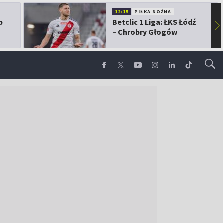
12:15
PIŁKA NOŻNA
p
Betclic 1 Liga: ŁKS Łódź
▶
– Chrobry Głogów