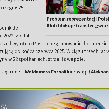
 rozegrał 25
Problem reprezentacji Polsk
Klub blokuje transfer gwia
odnik do
iu 2022. Został
przed wylotem Piasta na zgrupowanie do tureckiej
ującą do końca czerwca 2025. W ciągu trzech lat w
ny w 22 spotkaniach, strzelił dwa gole.
się trener (
Waldemara Fornalika
zastąpił
Aleksan