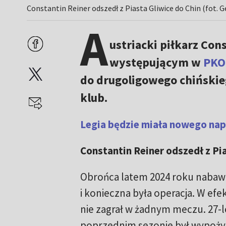
Constantin Reiner odszedł z Piasta Gliwice do Chin (fot. 
A
ustriacki piłkarz Con
występującym w
PKO 
do drugoligowego chińskie
klub.
Legia będzie miała nowego napa
Constantin Reiner odszedł z Pi
Obrońca latem 2024 roku nabawił
i konieczna była operacja. W efe
nie zagrał w żadnym meczu. 27-l
poprzednim sezonie był wypoż