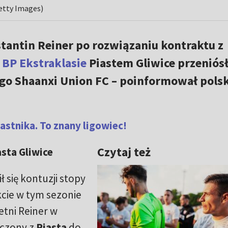
Getty Images)
stantin Reiner po rozwiązaniu kontraktu z
BP Ekstraklasie
Piastem Gliwice przeniósł
go Shaanxi Union FC – poinformował polsk
stnika. To znany ligowiec!
Czytaj też
asta Gliwice
 się kontuzji stopy
kcie w tym sezonie
etni Reiner w
yczony z
Piasta
do