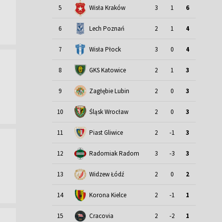
5
Wisła Kraków
3
1
6
6
Lech Poznań
2
1
4
7
Wisła Płock
3
0
4
8
GKS Katowice
2
1
3
9
Zagłębie Lubin
2
0
3
Śląsk Wrocław
10
2
0
3
11
Piast Gliwice
2
-1
3
12
Radomiak Radom
3
-3
3
13
Widzew Łódź
2
0
2
14
Korona Kielce
2
-1
1
15
Cracovia
2
-2
1