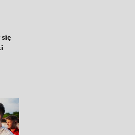
 się
i