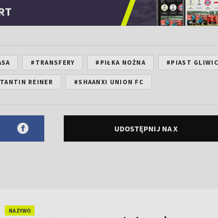
RT
ASA
#TRANSFERY
#PIŁKA NOŻNA
#PIAST GLIWI
TANTIN REINER
#SHAANXI UNION FC
UDOSTĘPNIJ NA X
NA ŻYWO