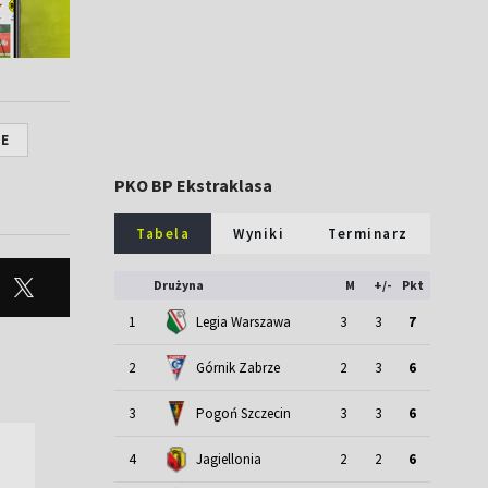
CE
PKO BP Ekstraklasa
Tabela
Wyniki
Terminarz
Drużyna
M
+/-
Pkt
1
Legia Warszawa
3
3
7
2
Górnik Zabrze
2
3
6
3
Pogoń Szczecin
3
3
6
4
Jagiellonia
2
2
6