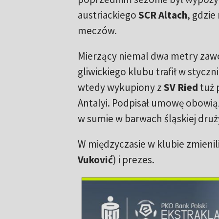
austriackiego
SCR Altach
, gdzie
meczów.
Mierzący niemal dwa metry zaw
gliwickiego klubu trafił w styczn
wtedy wykupiony z
SV Ried
tuż 
Antalyi. Podpisał umowę obowiąz
w sumie w barwach śląskiej druży
W międzyczasie w klubie zmienili 
Vuković
) i prezes.