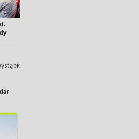
i.
zdy
ystąpił
dar