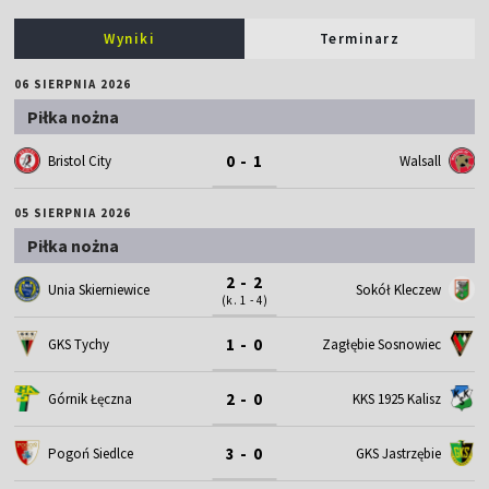
Wyniki
Terminarz
06 SIERPNIA 2026
Piłka nożna
0 - 1
Bristol City
Walsall
05 SIERPNIA 2026
Piłka nożna
2 - 2
Unia Skierniewice
Sokół Kleczew
(k. 1 - 4)
1 - 0
GKS Tychy
Zagłębie Sosnowiec
2 - 0
Górnik Łęczna
KKS 1925 Kalisz
3 - 0
Pogoń Siedlce
GKS Jastrzębie