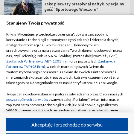
Jako pierwszy przepłynął Bałtyk. Specjalny
gość "Sportowego Wieczoru"
Szanujemy Twoją prywatność
Kliknij "Akceptuję i przechodzę do serwisu", aby wyrazić zgody na
korzystanie z technologii automatycznego śledzenia i zbierania danych,
TVP
dostęp do informacji na Twoim urządzeniu końcowym i ich
Abonament TVP
Regulamin TVP
przechowywanie oraz na przetwarzanie Twoich danych osobowych przez
nas, czyli Telewizję Polską S.A. w likwidacji (zwaną dalej również „TVP”),
Polityka prywatności
Sklep TVP
Zaufanych Partnerów z IAB* (1201 firm)
oraz pozostałych
Zaufanych
Partnerów TVP (93 firm)
, w celach marketingowych (w tym do
Biuro Reklamy
Moje zgody
zautomatyzowanego dopasowania reklam do Twoich zainteresowań i
mierzenia ich skuteczności) i pozostałych, które wskazujemy poniżej, a
Oferta Handlowa
Biuro reklamy
także zgody na udostępnianie przez nas identyfikatora PPID do Google.
Telegazeta ogłoszenia
Kontakt
Twoje dane osobowe zbierane podczas odwiedzania przez Ciebie naszych
Emisja w TVP
poszczególnych serwisów
zwanych dalej „Portalem”, w tym informacje
zapisywane za pomocą technologii takich jak: pliki cookie, sygnalizatory
Kanały
Rada Programowa
WWW lub innych podobnych technologii umożliwiających świadczenie
dopasowanych i bezpiecznych usług, personalizację treści oraz reklam,
Ogłoszenia przetargowe
udostępnianie funkcji mediów społecznościowych oraz analizowanie
©2026 Telewizja Polska Spółka Akcyjna w likwidacji
Akceptuję i przechodzę do serwisu
ruchu w Internecie.
Akademia Telewizyjna