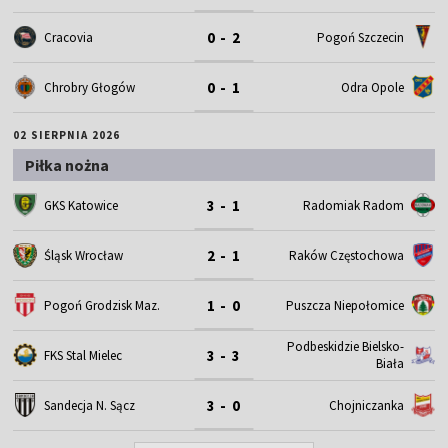
0 - 2
Cracovia
Pogoń Szczecin
0 - 1
Chrobry Głogów
Odra Opole
02 SIERPNIA 2026
Piłka nożna
3 - 1
GKS Katowice
Radomiak Radom
2 - 1
Śląsk Wrocław
Raków Częstochowa
1 - 0
Pogoń Grodzisk Maz.
Puszcza Niepołomice
Podbeskidzie Bielsko-
3 - 3
FKS Stal Mielec
Biała
3 - 0
Sandecja N. Sącz
Chojniczanka