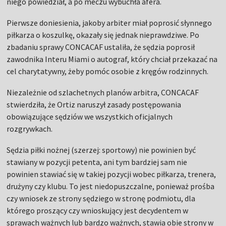
niego powiedział, a po meczu wybuchła afera.
Pierwsze doniesienia, jakoby arbiter miał poprosić słynnego
piłkarza o koszulkę, okazały się jednak nieprawdziwe. Po
zbadaniu sprawy CONCACAF ustaliła, że sędzia poprosił
zawodnika Interu Miami o autograf, który chciał przekazać na
cel charytatywny, żeby pomóc osobie z kręgów rodzinnych.
Niezależnie od szlachetnych planów arbitra, CONCACAF
stwierdziła, że Ortiz naruszył zasady postępowania
obowiązujące sędziów we wszystkich oficjalnych
rozgrywkach.
Sędzia piłki nożnej (szerzej: sportowy) nie powinien być
stawiany w pozycji petenta, ani tym bardziej sam nie
powinien stawiać się w takiej pozycji wobec piłkarza, trenera,
drużyny czy klubu. To jest niedopuszczalne, ponieważ prośba
czy wniosek ze strony sędziego w stronę podmiotu, dla
którego proszący czy wnioskujący jest decydentem w
sprawach ważnych lub bardzo ważnych, stawia obie strony w