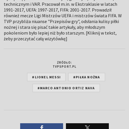
technicznym i VAR. Pracował m.in. w Ekstraklasie w latach
1991-2017, UEFA: 1997-2017, FIFA: 2001-2017. Prowadził
również mecze Ligi Mistrzów UEFA i mistrzów świata FIFA. W
TVP przybliża niuanse "Przepisów gry", odsłania kulisy piłki
nożnej i stara się pisać takie artykuły, aby młodszym
pokoleniom było lepiej niż było starszym. [Kliknij w tekst,
żeby przeczytać całą wizytówkę]
ŹRÓDŁO:
TVPSPORT.PL
#LIONEL MESSI
#PIŁKA NOŻNA
#MARCO ANTONIO ORTIZ NAVA