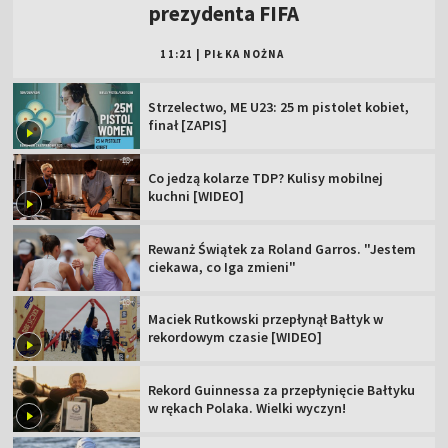
prezydenta FIFA
11:21
|
PIŁKA NOŻNA
Strzelectwo, ME U23: 25 m pistolet kobiet,
finał [ZAPIS]
Co jedzą kolarze TDP? Kulisy mobilnej
kuchni [WIDEO]
Rewanż Świątek za Roland Garros. "Jestem
ciekawa, co Iga zmieni"
Maciek Rutkowski przepłynął Bałtyk w
rekordowym czasie [WIDEO]
Rekord Guinnessa za przepłynięcie Bałtyku
w rękach Polaka. Wielki wyczyn!