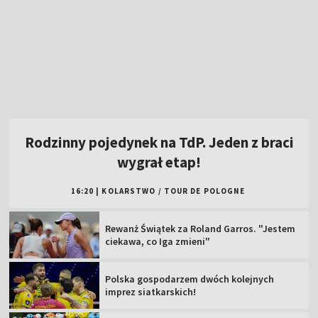
Rodzinny pojedynek na TdP. Jeden z braci
wygrał etap!
16:20
|
KOLARSTWO
/
TOUR DE POLOGNE
Rewanż Świątek za Roland Garros. "Jestem
ciekawa, co Iga zmieni"
Polska gospodarzem dwóch kolejnych
imprez siatkarskich!
W sobotę "królewski" etap Tour de Pologne.
Oglądaj w TVP!
Popis Polki na najsłynniejszej górze świata!
Jest liderką TdF
Tour de Pologne 2026: 5. etap [SKRÓT]