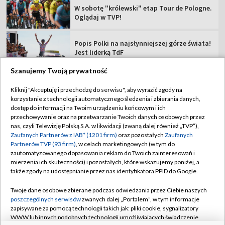
Rajdowe Samochodowe MP – 82. Rajd Polski
[RELACJA]
Szanujemy Twoją prywatność
TVP
Kliknij "Akceptuję i przechodzę do serwisu", aby wyrazić zgody na
korzystanie z technologii automatycznego śledzenia i zbierania danych,
Abonament TVP
Regulamin TVP
dostęp do informacji na Twoim urządzeniu końcowym i ich
Polityka prywatności
Sklep TVP
przechowywanie oraz na przetwarzanie Twoich danych osobowych przez
nas, czyli Telewizję Polską S.A. w likwidacji (zwaną dalej również „TVP”),
Biuro Reklamy
Moje zgody
Zaufanych Partnerów z IAB* (1201 firm)
oraz pozostałych
Zaufanych
Partnerów TVP (93 firm)
, w celach marketingowych (w tym do
Oferta Handlowa
Biuro reklamy
zautomatyzowanego dopasowania reklam do Twoich zainteresowań i
mierzenia ich skuteczności) i pozostałych, które wskazujemy poniżej, a
Telegazeta ogłoszenia
Kontakt
także zgody na udostępnianie przez nas identyfikatora PPID do Google.
Emisja w TVP
Twoje dane osobowe zbierane podczas odwiedzania przez Ciebie naszych
Kanały
Rada Programowa
poszczególnych serwisów
zwanych dalej „Portalem”, w tym informacje
zapisywane za pomocą technologii takich jak: pliki cookie, sygnalizatory
Ogłoszenia przetargowe
WWW lub innych podobnych technologii umożliwiających świadczenie
©2026 Telewizja Polska Spółka Akcyjna w likwidacji