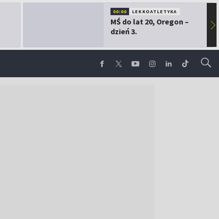
00:00
LEKKOATLETYKA
MŚ do lat 20, Oregon –
▶
dzień 3.