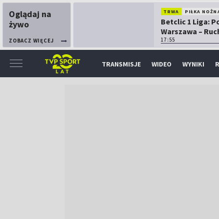
Oglądaj na
TRWA
PIŁKA NOŻN
Betclic 1 Liga: P
żywo
Warszawa – Ruc
Chorzów
17:55
ZOBACZ WIĘCEJ
TRANSMISJE
WIDEO
WYNIKI
R