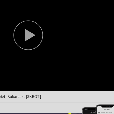
biet, Bukareszt [SKRÓT]