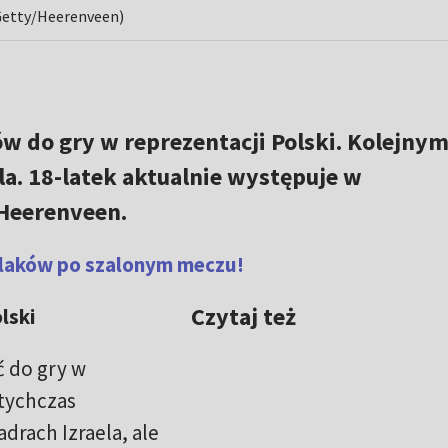
. Getty/Heerenveen)
w do gry w reprezentacji Polski. Kolejnym
ela. 18-latek aktualnie występuje w
Heerenveen.
olaków po szalonym meczu!
Czytaj też
olski
 do gry w
otychczas
rach Izraela, ale