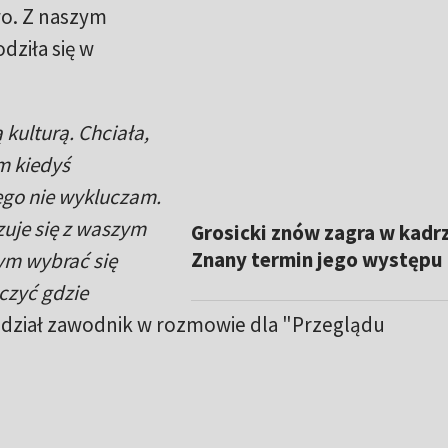
wo. Z naszym
dziła się w
kulturą. Chciała,
m kiedyś
ego nie wykluczam.
zuje się z waszym
Grosicki znów zagra w kadr
Znany termin jego występu
ym wybrać się
czyć gdzie
ział zawodnik w rozmowie dla "Przeglądu