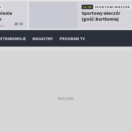
A
21:00
SPORTOWY WIECZÓR
olonia
Sportowy wieczór
h
(gość: Bartłomiej
20:55
Kubkowski)
ETRANSMISJE
MAGAZYNY
PROGRAM TV