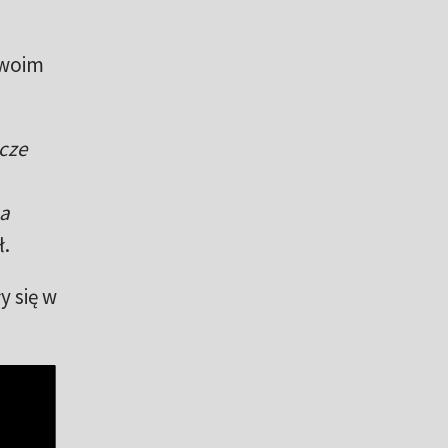
swoim
zcze
na
ł.
y się w