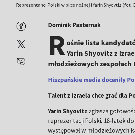
Reprezentanci Polski w piłce nożnej i Yarin Shyovtiz (fot
Dominik Pasternak
R
ośnie lista kandydató
Yarin Shyovitz z Izra
młodzieżowych zespołach 
Hiszpańskie media doceniły P
Talent z Izraela chce grać dla P
Yarin Shyovitz
zgłasza gotowość
reprezentacji Polski. 18-latek d
występował w młodzieżowych kad