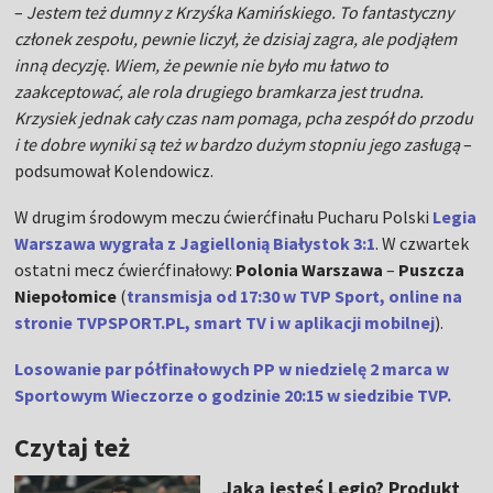
–
Jestem też dumny z Krzyśka Kamińskiego. To fantastyczny
członek zespołu, pewnie liczył, że dzisiaj zagra, ale podjąłem
inną decyzję. Wiem, że pewnie nie było mu łatwo to
zaakceptować, ale rola drugiego bramkarza jest trudna.
Krzysiek jednak cały czas nam pomaga, pcha zespół do przodu
i te dobre wyniki są też w bardzo dużym stopniu jego zasługą
–
podsumował Kolendowicz.
W drugim środowym meczu ćwierćfinału Pucharu Polski
Legia
Warszawa wygrała z Jagiellonią Białystok 3:1
. W czwartek
ostatni mecz ćwierćfinałowy:
Polonia Warszawa
–
Puszcza
Niepołomice
(
transmisja od 17:30 w TVP Sport, online na
stronie TVPSPORT.PL, smart TV i w aplikacji mobilnej
).
Losowanie par półfinałowych PP w niedzielę 2 marca w
Sportowym Wieczorze o godzinie 20:15 w siedzibie TVP.
Czytaj też
Jaka jesteś Legio? Produkt