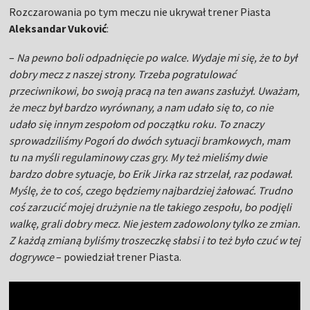
Rozczarowania po tym meczu nie ukrywał trener Piasta
Aleksandar Vuković
:
–
Na pewno boli odpadnięcie po walce. Wydaje mi się, że to był
dobry mecz z naszej strony. Trzeba pogratulować
przeciwnikowi, bo swoją pracą na ten awans zasłużył. Uważam,
że mecz był bardzo wyrównany, a nam udało się to, co nie
udało się innym zespołom od początku roku. To znaczy
sprowadziliśmy Pogoń do dwóch sytuacji bramkowych, mam
tu na myśli regulaminowy czas gry. My też mieliśmy dwie
bardzo dobre sytuacje, bo Erik Jirka raz strzelał, raz podawał.
Myślę, że to coś, czego będziemy najbardziej żałować. Trudno
coś zarzucić mojej drużynie na tle takiego zespołu, bo podjęli
walkę, grali dobry mecz. Nie jestem zadowolony tylko ze zmian.
Z każdą zmianą byliśmy troszeczkę słabsi i to też było czuć w tej
dogrywce
– powiedział trener Piasta.