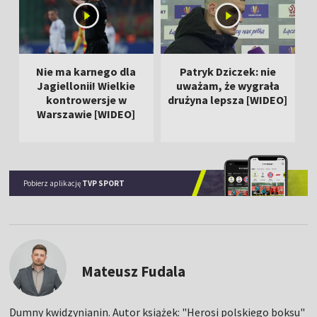
Nie ma karnego dla
Patryk Dziczek: nie
Jagiellonii! Wielkie
uważam, że wygrała
z
kontrowersje w
drużyna lepsza [WIDEO]
b
Warszawie [WIDEO]
Pobierz aplikację
TVP SPORT
Mateusz Fudala
Dumny kwidzynianin. Autor książek: "Herosi polskiego boksu"