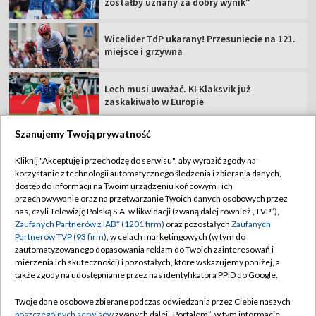
zostałby uznany za dobry wynik"
Wicelider TdP ukarany! Przesunięcie na 121.
miejsce i grzywna
Lech musi uważać. KI Klaksvik już
zaskakiwało w Europie
Szanujemy Twoją prywatność
Kliknij "Akceptuję i przechodzę do serwisu", aby wyrazić zgody na
korzystanie z technologii automatycznego śledzenia i zbierania danych,
TVP
dostęp do informacji na Twoim urządzeniu końcowym i ich
Abonament TVP
Regulamin TVP
przechowywanie oraz na przetwarzanie Twoich danych osobowych przez
nas, czyli Telewizję Polską S.A. w likwidacji (zwaną dalej również „TVP”),
Polityka prywatności
Sklep TVP
Zaufanych Partnerów z IAB* (1201 firm)
oraz pozostałych
Zaufanych
Partnerów TVP (93 firm)
, w celach marketingowych (w tym do
Biuro Reklamy
Moje zgody
zautomatyzowanego dopasowania reklam do Twoich zainteresowań i
mierzenia ich skuteczności) i pozostałych, które wskazujemy poniżej, a
Oferta Handlowa
Biuro reklamy
także zgody na udostępnianie przez nas identyfikatora PPID do Google.
Telegazeta ogłoszenia
Kontakt
Twoje dane osobowe zbierane podczas odwiedzania przez Ciebie naszych
Emisja w TVP
poszczególnych serwisów
zwanych dalej „Portalem”, w tym informacje