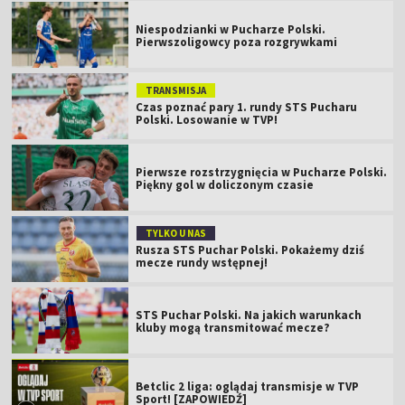
Niespodzianki w Pucharze Polski.
Pierwszoligowcy poza rozgrywkami
TRANSMISJA
Czas poznać pary 1. rundy STS Pucharu
Polski. Losowanie w TVP!
Pierwsze rozstrzygnięcia w Pucharze Polski.
Piękny gol w doliczonym czasie
TYLKO U NAS
Rusza STS Puchar Polski. Pokażemy dziś
mecze rundy wstępnej!
STS Puchar Polski. Na jakich warunkach
kluby mogą transmitować mecze?
Betclic 2 liga: oglądaj transmisje w TVP
Sport! [ZAPOWIEDŹ]