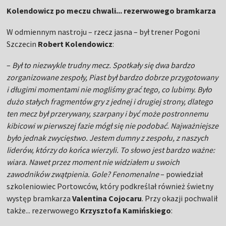
Kolendowicz po meczu chwali... rezerwowego bramkarza
W odmiennym nastroju – rzecz jasna – był trener Pogoni
Szczecin
Robert Kolendowicz
:
–
Był to niezwykle trudny mecz. Spotkały się dwa bardzo
zorganizowane zespoły, Piast był bardzo dobrze przygotowany
i długimi momentami nie mogliśmy grać tego, co lubimy. Było
dużo stałych fragmentów gry z jednej i drugiej strony, dlatego
ten mecz był przerywany, szarpany i być może postronnemu
kibicowi w pierwszej fazie mógł się nie podobać. Najważniejsze
było jednak zwycięstwo. Jestem dumny z zespołu, z naszych
liderów, którzy do końca wierzyli. To słowo jest bardzo ważne:
wiara. Nawet przez moment nie widziałem u swoich
zawodników zwątpienia. Gole? Fenomenalne
– powiedział
szkoleniowiec Portowców, który podkreślał również świetny
występ bramkarza
Valentina Cojocaru
. Przy okazji pochwalił
także... rezerwowego
Krzysztofa Kamińskiego
: