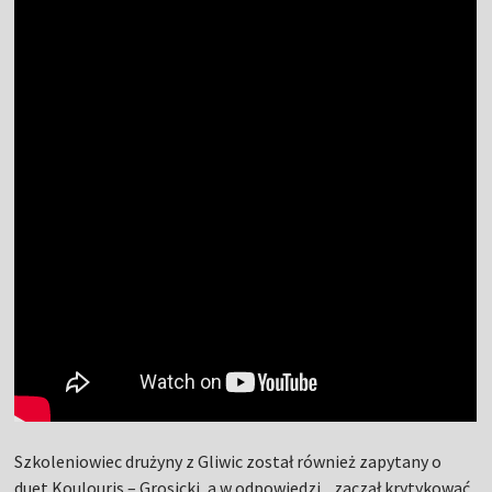
Szkoleniowiec drużyny z Gliwic został również zapytany o
duet Koulouris – Grosicki, a w odpowiedzi... zaczął krytykować