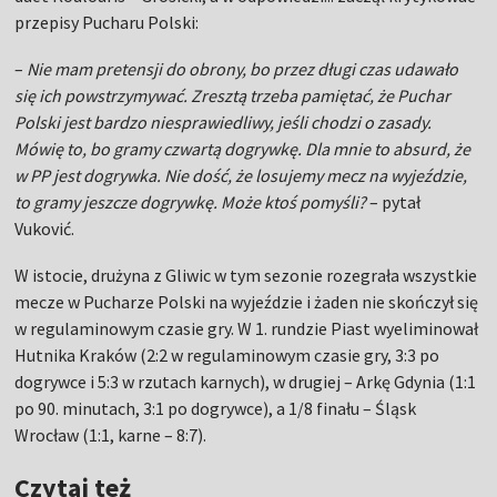
przepisy Pucharu Polski:
–
Nie mam pretensji do obrony, bo przez długi czas udawało
się ich powstrzymywać. Zresztą trzeba pamiętać, że Puchar
Polski jest bardzo niesprawiedliwy, jeśli chodzi o zasady.
Mówię to, bo gramy czwartą dogrywkę. Dla mnie to absurd, że
w PP jest dogrywka. Nie dość, że losujemy mecz na wyjeździe,
to gramy jeszcze dogrywkę. Może ktoś pomyśli?
– pytał
Vuković.
W istocie, drużyna z Gliwic w tym sezonie rozegrała wszystkie
mecze w Pucharze Polski na wyjeździe i żaden nie skończył się
w regulaminowym czasie gry. W 1. rundzie Piast wyeliminował
Hutnika Kraków (2:2 w regulaminowym czasie gry, 3:3 po
dogrywce i 5:3 w rzutach karnych), w drugiej – Arkę Gdynia (1:1
po 90. minutach, 3:1 po dogrywce), a 1/8 finału – Śląsk
Wrocław (1:1, karne – 8:7).
Czytaj też