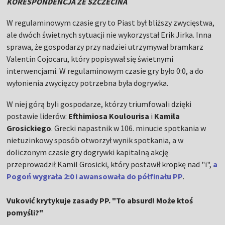
KORESPONDENCJA ZE SZCZECINA
W regulaminowym czasie gry to Piast był bliższy zwycięstwa,
ale dwóch świetnych sytuacji nie wykorzystał Erik Jirka. Inna
sprawa, że gospodarzy przy nadziei utrzymywał bramkarz
Valentin Cojocaru, który popisywał się świetnymi
interwencjami. W regulaminowym czasie gry było 0:0, a do
wyłonienia zwycięzcy potrzebna była dogrywka.
W niej górą byli gospodarze, którzy triumfowali dzięki
postawie liderów:
Efthimiosa Koulourisa
i
Kamila
Grosickiego
. Grecki napastnik w 106. minucie spotkania w
nietuzinkowy sposób otworzył wynik spotkania, a w
doliczonym czasie gry dogrywki kapitalną akcję
przeprowadził Kamil Grosicki, który postawił kropkę nad "i",
a
Pogoń wygrała 2:0 i awansowała do półfinału PP
.
Vuković krytykuje zasady PP. "To absurd! Może ktoś
pomyśli?"