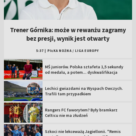
Trener Górnika: może w rewanżu zagramy
bez presji, wynik jest otwarty
5:37
|
PIŁKA NOŻNA
/
LIGA EUROPY
MŚ juniorów. Polska sztafeta 1,5 sekundy
od medalu, a potem... dyskwalifikacja
Lechici gwiazdami na Wyspach Owczych.
Trafili tam przypadkiem
Rangers FC faworytem? Były bramkarz
Celticu nie ma złudzeń
Szkoci nie lekceważą Jagiellonii. "Remis