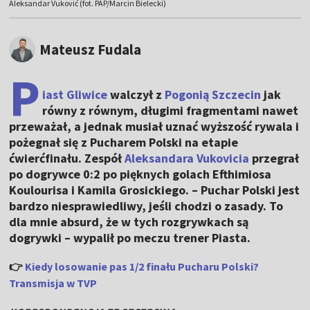
Aleksandar Vuković (fot. PAP/Marcin Bielecki)
Mateusz Fudala
P
iast Gliwice
walczył z
Pogonią Szczecin
jak
równy z równym, długimi fragmentami nawet
przeważał, a jednak musiał uznać wyższość rywala i
pożegnał się z Pucharem Polski na etapie
ćwierćfinału. Zespół
Aleksandara Vukovicia
przegrał
po dogrywce 0:2 po pięknych golach Efthimiosa
Koulourisa i Kamila Grosickiego. – Puchar Polski jest
bardzo niesprawiedliwy, jeśli chodzi o zasady. To
dla mnie absurd, że w tych rozgrywkach są
dogrywki – wypalił po meczu trener Piasta.
👉
Kiedy losowanie pas 1/2 finału Pucharu Polski?
Transmisja w TVP