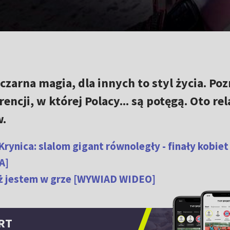
czarna magia, dla innych to styl życia. Poz
encji, w której Polacy... są potęgą. Oto rel
w.
ynica: slalom gigant równoległy - finały kobiet 
A]
ąż jestem w grze [WYWIAD WIDEO]
RT