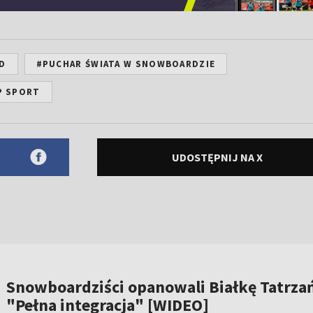
D
#PUCHAR ŚWIATA W SNOWBOARDZIE
P SPORT
UDOSTĘPNIJ NA X
Snowboardziści opanowali Białkę Tatrza
"Pełna integracja" [WIDEO]