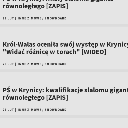
równoległego [ZAPIS]
28 LUT
|
INNE ZIMOWE
/
SNOWBOARD
Król-Walas oceniła swój występ w Krynic
"Widać różnicę w torach" [WIDEO]
28 LUT
|
INNE ZIMOWE
/
SNOWBOARD
PŚ w Krynicy: kwalifikacje slalomu gigan
równoległego [ZAPIS]
28 LUT
|
INNE ZIMOWE
/
SNOWBOARD