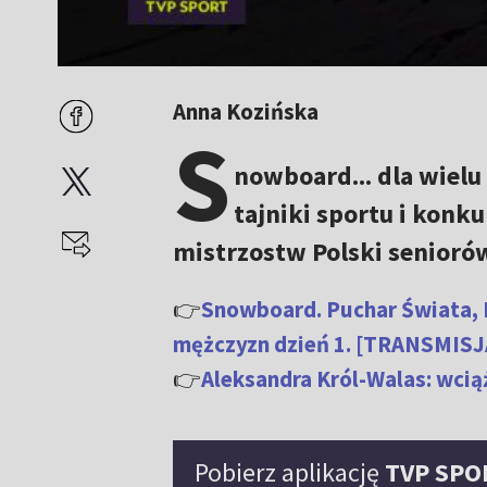
Anna Kozińska
S
nowboard... dla wielu 
tajniki sportu i konkur
mistrzostw Polski senioró
👉
Snowboard. Puchar Świata, Kr
mężczyzn dzień 1. [TRANSMISJ
👉
Aleksandra Król-Walas: wci
Pobierz aplikację
TVP SPO