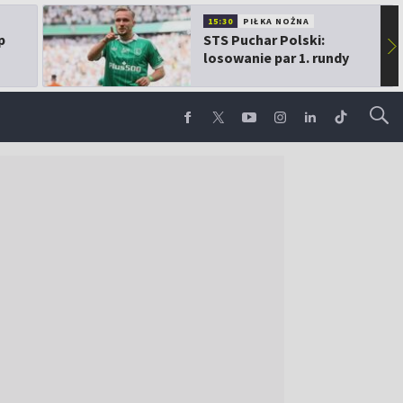
15:30
PIŁKA NOŻNA
p
STS Puchar Polski:
▶
losowanie par 1. rundy