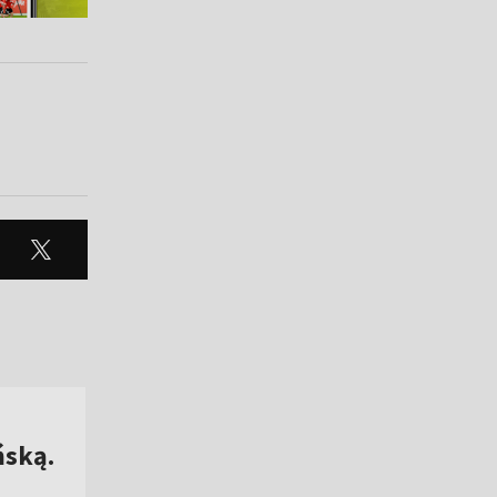
ńską.