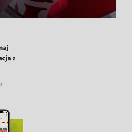
naj
acja z
i