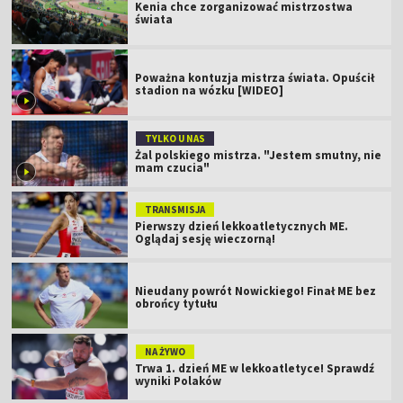
Kenia chce zorganizować mistrzostwa
świata
Poważna kontuzja mistrza świata. Opuścił
stadion na wózku [WIDEO]
TYLKO U NAS
Żal polskiego mistrza. "Jestem smutny, nie
mam czucia"
TRANSMISJA
Pierwszy dzień lekkoatletycznych ME.
Oglądaj sesję wieczorną!
Nieudany powrót Nowickiego! Finał ME bez
obrońcy tytułu
NA ŻYWO
Trwa 1. dzień ME w lekkoatletyce! Sprawdź
wyniki Polaków