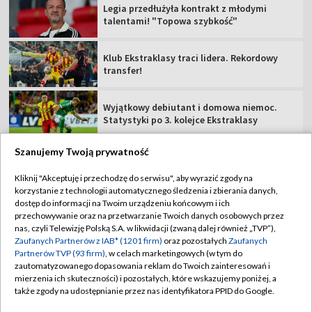
Legia przedłużyła kontrakt z młodymi
talentami! "Topowa szybkość"
Klub Ekstraklasy traci lidera. Rekordowy
transfer!
Wyjątkowy debiutant i domowa niemoc.
Statystyki po 3. kolejce Ekstraklasy
Szanujemy Twoją prywatność
Kliknij "Akceptuję i przechodzę do serwisu", aby wyrazić zgody na
korzystanie z technologii automatycznego śledzenia i zbierania danych,
TVP
dostęp do informacji na Twoim urządzeniu końcowym i ich
Abonament TVP
Regulamin TVP
przechowywanie oraz na przetwarzanie Twoich danych osobowych przez
nas, czyli Telewizję Polską S.A. w likwidacji (zwaną dalej również „TVP”),
Polityka prywatności
Sklep TVP
Zaufanych Partnerów z IAB* (1201 firm)
oraz pozostałych
Zaufanych
Partnerów TVP (93 firm)
, w celach marketingowych (w tym do
Biuro Reklamy
Moje zgody
zautomatyzowanego dopasowania reklam do Twoich zainteresowań i
mierzenia ich skuteczności) i pozostałych, które wskazujemy poniżej, a
Oferta Handlowa
Biuro reklamy
także zgody na udostępnianie przez nas identyfikatora PPID do Google.
Telegazeta ogłoszenia
Kontakt