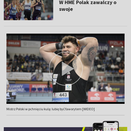
W HME Polak zawalczy o
swoje
Mistrz Polski w pchnięciu kulą: lubię być faworytem [WIDEO]