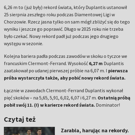
6,26 m to (już były) rekord świata, który Duplantis ustanowił
25 sierpnia zeszłego roku podczas Diamentowej Ligi w
Chorzowie. Rzecz jasna tylko on sam mógł zbliżyć się do tego
wyniku i jeszcze go poprawić. Długo w 2025 roku nie trzeba
było czekać. Nowy rekord padł już podczas jego drugiego
występu w sezonie.
Kolejna bariera padła podczas zawodów w skoku o tyczce we
francuskim Clermont-Ferrand. Wysokość
6,27 m
Duplantis
zaatakował po udanej pierwszej próbie na 6,07 m. I
pierwsza
próba wystarczyła także, aby pobić nowy rekord świata.
Łącznie w zawodach Clermont-Ferrand Duplantis wykonał
pięć skoków – na 5,65, 5,91, 6,02, 6,07 i 6,27 m.
Ostatnią próbą
pobił swój 11. (!) w karierze rekord świata.
Dominator!
Czytaj też
Zarabia, harując na rekordy.