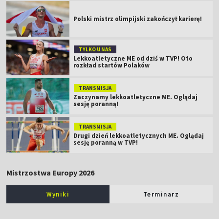
Polski mistrz olimpijski zakończył karierę!
TYLKO U NAS
Lekkoatletyczne ME od dziś w TVP! Oto
rozkład startów Polaków
TRANSMISJA
Zaczynamy lekkoatletyczne ME. Oglądaj
sesję poranną!
TRANSMISJA
Drugi dzień lekkoatletycznych ME. Oglądaj
sesję poranną w TVP!
Mistrzostwa Europy 2026
Wyniki
Terminarz