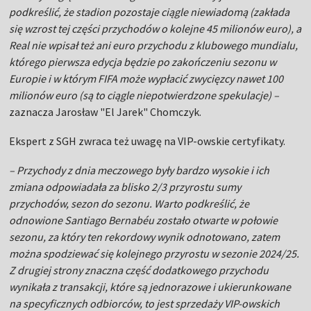
podkreślić, że stadion pozostaje ciągle niewiadomą (zakłada
się wzrost tej części przychodów o kolejne 45 milionów euro), a
Real nie wpisał też ani euro przychodu z klubowego mundialu,
którego pierwsza edycja będzie po zakończeniu sezonu w
Europie i w którym FIFA może wypłacić zwycięzcy nawet 100
milionów euro (są to ciągle niepotwierdzone spekulacje) –
zaznacza Jarosław
"El Jarek"
Chomczyk.
Ekspert z SGH zwraca też uwagę na VIP-owskie certyfikaty.
– Przychody z dnia meczowego były bardzo wysokie i ich
zmiana odpowiadała za blisko 2/3 przyrostu sumy
przychodów, sezon do sezonu. Warto podkreślić, że
odnowione Santiago Bernabéu zostało otwarte w połowie
sezonu, za który ten rekordowy wynik odnotowano, zatem
można spodziewać się kolejnego przyrostu w sezonie 2024/25.
Z drugiej strony znaczna część dodatkowego przychodu
wynikała z transakcji, które są jednorazowe i ukierunkowane
na specyficznych odbiorców, to jest sprzedaży VIP-owskich