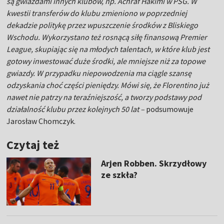
są gwiazdami innych klubów, np. Achraf Hakimi w PSG. W
kwestii transferów do klubu zmieniono w poprzedniej
dekadzie politykę przez wpuszczenie środków z Bliskiego
Wschodu. Wykorzystano też rosnącą siłę finansową Premier
League, skupiając się na młodych talentach, w które klub jest
gotowy inwestować duże środki, ale mniejsze niż za topowe
gwiazdy. W przypadku niepowodzenia ma ciągle szansę
odzyskania choć części pieniędzy. Mówi się, że Florentino już
nawet nie patrzy na teraźniejszość, a tworzy podstawy pod
działalność klubu przez kolejnych 50 lat –
podsumowuje
Jarosław
Chomczyk.
Czytaj też
Arjen Robben. Skrzydłowy
ze szkła?