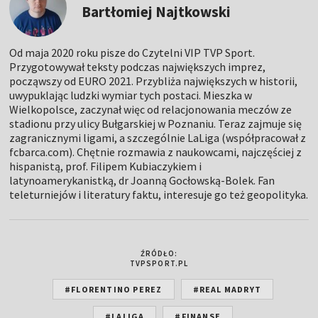
Bartłomiej Najtkowski
Od maja 2020 roku pisze do Czytelni VIP TVP Sport.
Przygotowywał teksty podczas największych imprez,
począwszy od EURO 2021. Przybliża największych w historii,
uwypuklając ludzki wymiar tych postaci. Mieszka w
Wielkopolsce, zaczynał więc od relacjonowania meczów ze
stadionu przy ulicy Bułgarskiej w Poznaniu. Teraz zajmuje się
zagranicznymi ligami, a szczególnie LaLiga (współpracował z
fcbarca.com). Chętnie rozmawia z naukowcami, najczęściej z
hispanistą, prof. Filipem Kubiaczykiem i
latynoamerykanistką, dr Joanną Gocłowską-Bolek. Fan
teleturniejów i literatury faktu, interesuje go też geopolityka.
ŹRÓDŁO:
TVPSPORT.PL
#FLORENTINO PEREZ
#REAL MADRYT
#LALIGA
#FINANSE