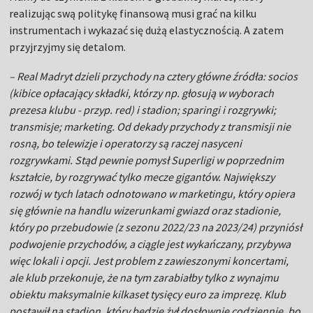
realizując swą politykę finansową musi grać na kilku
instrumentach i wykazać się dużą elastycznością. A zatem
przyjrzyjmy się detalom.
– Real Madryt dzieli przychody na cztery główne źródła: socios
(kibice opłacający składki, którzy np. głosują w wyborach
prezesa klubu - przyp. red) i stadion; sparingi i rozgrywki;
transmisje; marketing. Od dekady przychody z transmisji nie
rosną, bo telewizje i operatorzy są raczej nasyceni
rozgrywkami. Stąd pewnie pomysł Superligi w poprzednim
kształcie, by rozgrywać tylko mecze gigantów. Największy
rozwój w tych latach odnotowano w marketingu, który opiera
się głównie na handlu wizerunkami gwiazd oraz stadionie,
który po przebudowie (z sezonu 2022/23 na 2023/24) przyniósł
podwojenie przychodów, a ciągle jest wykańczany, przybywa
więc lokali i opcji. Jest problem z zawieszonymi koncertami,
ale klub przekonuje, że na tym zarabiałby tylko z wynajmu
obiektu maksymalnie kilkaset tysięcy euro za imprezę. Klub
postawił na stadion, który będzie żył dosłownie codziennie, bo