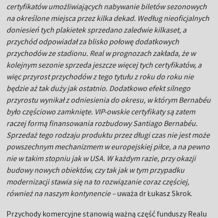
certyfikatów umożliwiających nabywanie biletów sezonowych
na określone miejsca przez kilka dekad. Według nieoficjalnych
doniesień tych plakietek sprzedano zaledwie kilkaset, a
przychód odpowiadał za blisko połowę dodatkowych
przychodów ze stadionu. Real w prognozach zakłada, że w
kolejnym sezonie sprzeda jeszcze więcej tych certyfikatów, a
więc przyrost przychodów z tego tytułu z roku do roku nie
będzie aż tak duży jak ostatnio. Dodatkowo efekt silnego
przyrostu wynikał z odniesienia do okresu, w którym Bernabéu
było częściowo zamknięte. VIP-owskie certyfikaty są zatem
raczej formą finansowania rozbudowy Santiago Bernabéu.
Sprzedaż tego rodzaju produktu przez długi czas nie jest może
powszechnym mechanizmem w europejskiej piłce, a na pewno
nie w takim stopniu jak w USA. W każdym razie, przy okazji
budowy nowych obiektów, czy tak jak w tym przypadku
modernizacji stawia się na to rozwiązanie coraz częściej,
również na naszym kontynencie –
uważa dr Łukasz Skrok.
Przychody komercyjne stanowią ważną część funduszy Realu