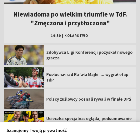
Niewiadoma po wielkim triumfie w TdF.
"Zmęczona i przytłoczona"
19:50
|
KOLARSTWO
Zdobywca Ligi Konferencji pozyskał nowego
gracza
Posłuchał rad Rafała Majki i... wygrał etap
TdP
Polscy żużlowcy poznali rywali w finale DPŚ
Ucieczka specjalna: oglądaj podsumowanie
5. etapu Tour de Pologne!
Szanujemy Twoją prywatność