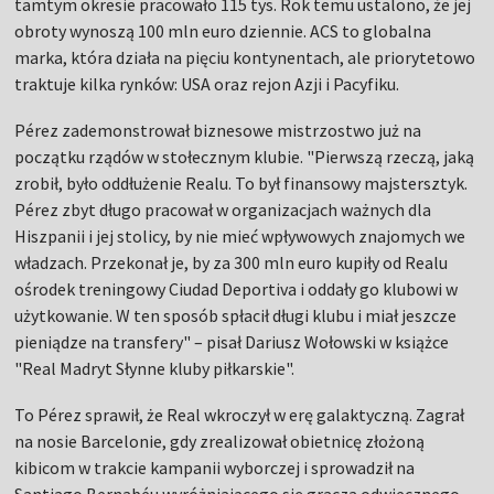
tamtym okresie pracowało 115 tys. Rok temu ustalono, że jej
obroty wynoszą 100 mln euro dziennie. ACS to globalna
marka, która działa na pięciu kontynentach, ale priorytetowo
traktuje kilka rynków: USA oraz rejon Azji i Pacyfiku.
Pérez zademonstrował biznesowe mistrzostwo już na
początku rządów w stołecznym klubie. "Pierwszą rzeczą, jaką
zrobił, było oddłużenie Realu. To był finansowy majstersztyk.
Pérez zbyt długo pracował w organizacjach ważnych dla
Hiszpanii i jej stolicy, by nie mieć wpływowych znajomych we
władzach. Przekonał je, by za 300 mln euro kupiły od Realu
ośrodek treningowy Ciudad Deportiva i oddały go klubowi w
użytkowanie. W ten sposób spłacił długi klubu i miał jeszcze
pieniądze na transfery" – pisał Dariusz Wołowski w książce
"Real Madryt Słynne kluby piłkarskie".
To Pérez sprawił, że Real wkroczył w erę galaktyczną. Zagrał
na nosie Barcelonie, gdy zrealizował obietnicę złożoną
kibicom w trakcie kampanii wyborczej i sprowadził na
Santiago Bernabéu wyróżniającego się gracza odwiecznego