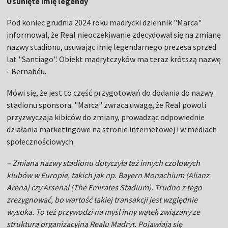
Usunięte imię legendy
Pod koniec grudnia 2024 roku madrycki dziennik "Marca"
informował, że Real nieoczekiwanie zdecydował się na zmianę
nazwy stadionu, usuwając imię legendarnego prezesa sprzed
lat "Santiago". Obiekt madrytczyków ma teraz krótszą nazwę
- Bernabéu.
Mówi się, że jest to część przygotowań do dodania do nazwy
stadionu sponsora. "Marca" zwraca uwagę, że Real powoli
przyzwyczaja kibiców do zmiany, prowadząc odpowiednie
działania marketingowe na stronie internetowej i w mediach
społecznościowych.
– Zmiana nazwy stadionu dotyczyła też innych czołowych
klubów w Europie, takich jak np. Bayern Monachium (Alianz
Arena) czy Arsenal (The Emirates Stadium). Trudno z tego
zrezygnować, bo wartość takiej transakcji jest względnie
wysoka. To też przywodzi na myśl inny wątek związany ze
strukturą organizacyjną Realu Madryt. Pojawiają się