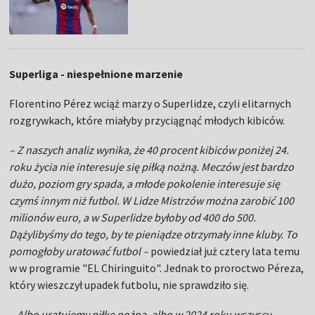
Superliga - niespełnione marzenie
Florentino Pérez wciąż marzy o Superlidze, czyli elitarnych
rozgrywkach, które miałyby przyciągnąć młodych kibiców.
– Z naszych analiz wynika, że 40 procent kibiców poniżej 24.
roku życia nie interesuje się piłką nożną. Meczów jest bardzo
dużo, poziom gry spada, a młode pokolenie interesuje się
czymś innym niż futbol. W Lidze Mistrzów można zarobić 100
milionów euro, a w Superlidze byłoby od 400 do 500.
Dążylibyśmy do tego, by te pieniądze otrzymały inne kluby. To
pomogłoby uratować futbol –
powiedział już cztery lata temu
w w programie "EL Chiringuito". Jednak to proroctwo Péreza,
który wieszczył upadek futbolu, nie sprawdziło się.
– Albo uratujemy piłkę nożną, albo w 2024 roku wszyscy