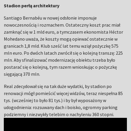
Stadion perłą architektury
Santiago Bernabéu w nowej odsłonie imponuje
nowoczesnością i rozmachem. Ostateczny koszt prac miał
zamknąć się w 1 mld euro, a tymczasem ekonomista Héctor
Mohedano uważa, że koszty mogą opiewać ostatecznie w
granicach 1,8 mld. Klub sześć lat temu wziął pożyczkę 575
mln euro. Po dwóch latach zwrócił się o kolejną transzę: 225
mln.
Aby sfinalizować modernizację obiektu trzeba było
postarać się o kolejną, tym razem wnioskując o pożyczkę
sięgającą 370 mln.
Real zdecydował się na tak duże wydatki, by stadion po
renowacji mógł pomieścić więcej widzów, teraz niespełna 85
tys. (wcześniej to było 81 tys.) i by był wyposażony w
udogodnienia: rozsuwany dach i boisko, ogromny parking
podziemny i niezwykły telebim o nachyleniu 360 stopni.