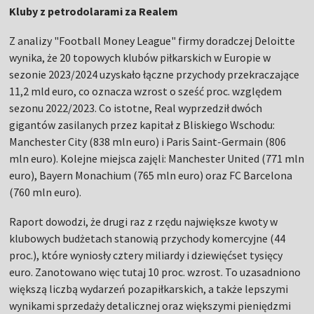
Kluby z petrodolarami za Realem
Z analizy "Football Money League" firmy doradczej Deloitte
wynika, że 20 topowych klubów piłkarskich w Europie w
sezonie 2023/2024 uzyskało łączne przychody przekraczające
11,2 mld euro, co oznacza wzrost o sześć proc. względem
sezonu 2022/2023. Co istotne, Real wyprzedził dwóch
gigantów zasilanych przez kapitał z Bliskiego Wschodu:
Manchester City (838 mln euro) i Paris Saint-Germain (806
mln euro). Kolejne miejsca zajęli: Manchester United (771 mln
euro), Bayern Monachium (765 mln euro) oraz FC Barcelona
(760 mln euro).
Raport dowodzi, że drugi raz z rzędu największe kwoty w
klubowych budżetach stanowią przychody komercyjne (44
proc.), które wyniosły cztery miliardy i dziewięćset tysięcy
euro. Zanotowano więc tutaj 10 proc. wzrost. To uzasadniono
większą liczbą wydarzeń pozapiłkarskich, a także lepszymi
wynikami sprzedaży detalicznej oraz większymi pieniędzmi