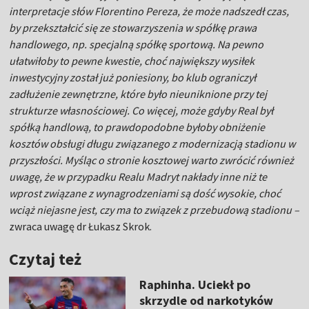
interpretacje słów Florentino Pereza, że może nadszedł czas,
by przekształcić się ze stowarzyszenia w spółkę prawa
handlowego, np. specjalną spółkę sportową. Na pewno
ułatwiłoby to pewne kwestie, choć największy wysiłek
inwestycyjny został już poniesiony, bo klub ograniczył
zadłużenie zewnętrzne, które było nieuniknione przy tej
strukturze własnościowej. Co więcej, może gdyby Real był
spółką handlową, to prawdopodobne byłoby obniżenie
kosztów obsługi długu związanego z modernizacją stadionu w
przyszłości. Myśląc o stronie kosztowej warto zwrócić również
uwagę, że w przypadku Realu Madryt nakłady inne niż te
wprost związane z wynagrodzeniami są dość wysokie, choć
wciąż niejasne jest, czy ma to związek z przebudową stadionu –
zwraca uwagę dr Łukasz Skrok.
Czytaj też
Raphinha. Uciekł po
skrzydle od narkotyków