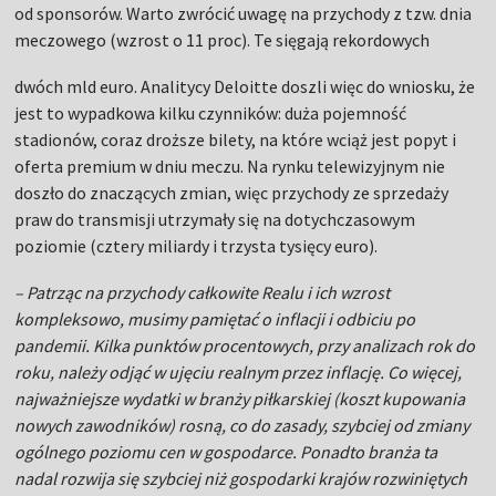
od sponsorów. Warto zwrócić uwagę na przychody z tzw. dnia
meczowego (wzrost o 11 proc). Te sięgają rekordowych
dwóch mld euro. Analitycy Deloitte doszli więc do wniosku, że
jest to wypadkowa kilku czynników: duża pojemność
stadionów, coraz droższe bilety, na które wciąż jest popyt i
oferta premium w dniu meczu. Na rynku telewizyjnym nie
doszło do znaczących zmian, więc przychody ze sprzedaży
praw do transmisji utrzymały się na dotychczasowym
poziomie (cztery miliardy i trzysta tysięcy euro).
– Patrząc na przychody całkowite Realu i ich wzrost
kompleksowo, musimy pamiętać o inflacji i odbiciu po
pandemii. Kilka punktów procentowych, przy analizach rok do
roku, należy odjąć w ujęciu realnym przez inflację. Co więcej,
najważniejsze wydatki w branży piłkarskiej (koszt kupowania
nowych zawodników) rosną, co do zasady, szybciej od zmiany
ogólnego poziomu cen w gospodarce. Ponadto branża ta
nadal rozwija się szybciej niż gospodarki krajów rozwiniętych