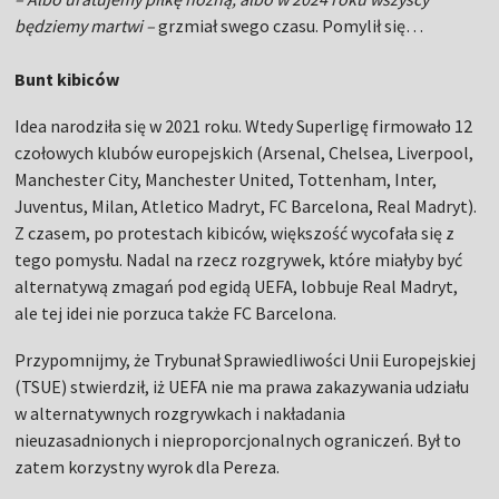
będziemy martwi –
grzmiał swego czasu. Pomylił się…
Bunt kibiców
Idea narodziła się w 2021 roku. Wtedy Superligę firmowało 12
czołowych klubów europejskich (Arsenal, Chelsea, Liverpool,
Manchester City, Manchester United, Tottenham, Inter,
Juventus, Milan, Atletico Madryt, FC Barcelona, Real Madryt).
Z czasem, po protestach kibiców, większość wycofała się z
tego pomysłu. Nadal na rzecz rozgrywek, które miałyby być
alternatywą zmagań pod egidą UEFA, lobbuje Real Madryt,
ale tej idei nie porzuca także FC Barcelona.
Przypomnijmy, że Trybunał Sprawiedliwości Unii Europejskiej
(TSUE) stwierdził, iż UEFA nie ma prawa zakazywania udziału
w alternatywnych rozgrywkach i nakładania
nieuzasadnionych i nieproporcjonalnych ograniczeń. Był to
zatem korzystny wyrok dla Pereza.