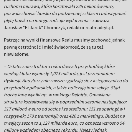
ruchoma murawa, która kosztowała 225 milionów euro,
pozwala chować boisko do podziemnej szklarni i udostępniać
płytę boiska na innego rodzaju wydarzenia –
zauważa
Jarosław
"El Jarek"
Chomczyk, redaktor realmadryt.pl.
Patrząc na wyniki finansowe Realu musimy zachować jednak
pewną ostrożność i mieć świadomość, że są tu też
niewiadome.
– Ostatecznie struktura rekordowych przychodów, które
według klubu wyniosły 1,073 miliarda, jest przedmiotem
dyskusji. Audytorzy nie zawsze zgadzają się z księgowymi co do
przychodów piłkarskich, a także odliczają inne sekcje. Stąd
trochę inne wyniki np. w rankingu Deloitte. Omawiana
struktura kształtowała się w poprzednim sezonie następująco:
317 milionów euro od socios i ze stadionu; 151 ze sparingów i
rozgrywek; 179 z transmisji; oraz 426 z marketingu. Budżet na
trwający sezon to 1,127 miliarda euro, co oznacza wzrost o 54
miliony względem obecnego rekordu. Należy jednak