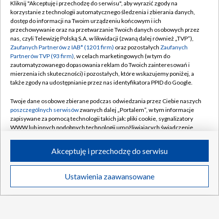
Rodzinny pojedynek na TdP. Jeden z braci
Kliknij "Akceptuję i przechodzę do serwisu", aby wyrazić zgody na
wygrał etap!
korzystanie z technologii automatycznego śledzenia i zbierania danych,
dostęp do informacji na Twoim urządzeniu końcowym i ich
przechowywanie oraz na przetwarzanie Twoich danych osobowych przez
Polonia Bytom – Pogoń Siedlce. Betclic 1
nas, czyli Telewizję Polską S.A. w likwidacji (zwaną dalej również „TVP”),
Liga [SKRÓT]
Zaufanych Partnerów z IAB* (1201 firm)
oraz pozostałych
Zaufanych
Partnerów TVP (93 firm)
, w celach marketingowych (w tym do
zautomatyzowanego dopasowania reklam do Twoich zainteresowań i
mierzenia ich skuteczności) i pozostałych, które wskazujemy poniżej, a
także zgody na udostępnianie przez nas identyfikatora PPID do Google.
TVP
Twoje dane osobowe zbierane podczas odwiedzania przez Ciebie naszych
poszczególnych serwisów
zwanych dalej „Portalem”, w tym informacje
Abonament TVP
Regulamin TVP
zapisywane za pomocą technologii takich jak: pliki cookie, sygnalizatory
Polityka prywatności
Sklep TVP
WWW lub innych podobnych technologii umożliwiających świadczenie
dopasowanych i bezpiecznych usług, personalizację treści oraz reklam,
Biuro Reklamy
Moje zgody
udostępnianie funkcji mediów społecznościowych oraz analizowanie
Akceptuję i przechodzę do serwisu
ruchu w Internecie.
Oferta Handlowa
Biuro reklamy
Twoje dane osobowe zbierane podczas odwiedzania przez Ciebie
Telegazeta ogłoszenia
Kontakt
Ustawienia zaawansowane
News
Transmisje
Wideo
Więcej
poszczególnych serwisów
na Portalu, takie jak adresy IP, identyfikatory
Emisja w TVP
Twoich urządzeń końcowych i identyfikatory plików cookie, informacje o
Twoich wyszukiwaniach w serwisach Portalu czy historia odwiedzin będą
Kanały
Rada Programowa
przetwarzane przez TVP,
Zaufanych Partnerów z IAB
oraz pozostałych
Zaufanych Partnerów TVP
dla realizacji następujących celów i funkcji: