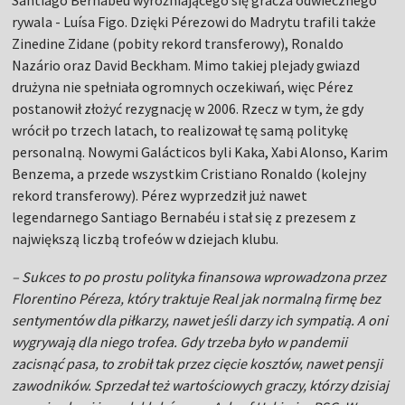
rywala - Luísa Figo. Dzięki Pérezowi do Madrytu trafili także
Zinedine Zidane (pobity rekord transferowy), Ronaldo
Nazário oraz David Beckham. Mimo takiej plejady gwiazd
drużyna nie spełniała ogromnych oczekiwań, więc Pérez
postanowił złożyć rezygnację w 2006. Rzecz w tym, że gdy
wrócił po trzech latach, to realizował tę samą politykę
personalną. Nowymi Galácticos byli Kaka, Xabi Alonso, Karim
Benzema, a przede wszystkim Cristiano Ronaldo (kolejny
rekord transferowy). Pérez wyprzedził już nawet
legendarnego Santiago Bernabéu i stał się z prezesem z
największą liczbą trofeów w dziejach klubu.
– Sukces to po prostu polityka finansowa wprowadzona przez
Florentino Péreza, który traktuje Real jak normalną firmę bez
sentymentów dla piłkarzy, nawet jeśli darzy ich sympatią. A oni
wygrywają dla niego trofea. Gdy trzeba było w pandemii
zacisnąć pasa, to zrobił tak przez cięcie kosztów, nawet pensji
zawodników. Sprzedał też wartościowych graczy, którzy dzisiaj