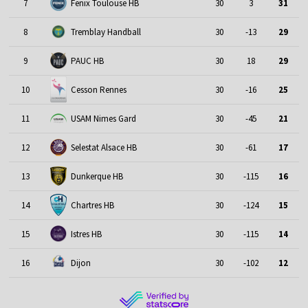
7
Fenix Toulouse HB
30
3
31
8
Tremblay Handball
30
-13
29
9
PAUC HB
30
18
29
10
Cesson Rennes
30
-16
25
11
USAM Nimes Gard
30
-45
21
Selestat Alsace HB
12
30
-61
17
13
Dunkerque HB
30
-115
16
Chartres HB
14
30
-124
15
15
Istres HB
30
-115
14
16
Dijon
30
-102
12