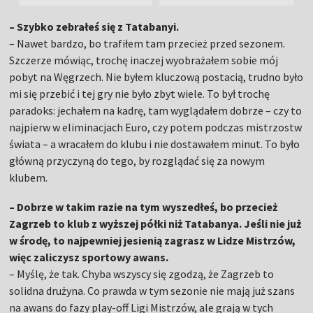
– Szybko zebrałeś się z Tatabanyi.
– Nawet bardzo, bo trafiłem tam przecież przed sezonem.
Szczerze mówiąc, trochę inaczej wyobrażałem sobie mój
pobyt na Węgrzech. Nie byłem kluczową postacią, trudno było
mi się przebić i tej gry nie było zbyt wiele. To był trochę
paradoks: jechałem na kadrę, tam wyglądałem dobrze – czy to
najpierw w eliminacjach Euro, czy potem podczas mistrzostw
świata – a wracałem do klubu i nie dostawałem minut. To było
główną przyczyną do tego, by rozglądać się za nowym
klubem.
– Dobrze w takim razie na tym wyszedłeś, bo przecież
Zagrzeb to klub z wyższej półki niż Tatabanya. Jeśli nie już
w środę, to najpewniej jesienią zagrasz w Lidze Mistrzów,
więc zaliczysz sportowy awans.
– Myślę, że tak. Chyba wszyscy się zgodzą, że Zagrzeb to
solidna drużyna. Co prawda w tym sezonie nie mają już szans
na awans do fazy play-off Ligi Mistrzów, ale grają w tych