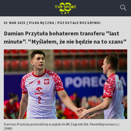
01 MAR 2025
|
PIŁKA RĘCZNA
/
POZOSTAŁE ROZGRYWKI
Damian Przytuła bohaterem transferu "last
minute". "Myślałem, że nie będzie na to szans"
Damian Przytuła przeniósł się w piątek do RK Zagrzeb (fot. Paweł Bejnarowicz /
ZPRP)