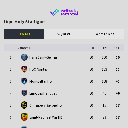
Liqui Moly Starligue
Tabela
Wyniki
Terminarz
Drużyna
M
+/-
Pkt
1
Paris Saint-Germain
30
200
59
2
HBC Nantes
30
183
55
3
Montpellier HB
30
108
43
4
Limoges Handball
30
41
40
5
Chmabery Savoie HB
30
15
37
6
Saint-Raphael Var HB
30
23
37