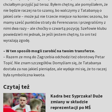
chciałbym przyjść już teraz. Byłem chętny, ale pomyślałem, że
nie będzie raczej na to szansy, bo walczymy z Tatabanyą o
jakieś cele – może już nie trzecie miejsce na koniec sezonu, bo
mamy sześć punktów straty do Ferencvaros i przegraliśmy z
nimi dwa razy – ale choćby o czwartą pozycję. Szefowie klubu
powiedzieli mi jednak, że jeśli jestem chętny, to oni też
wyrażają zgodę.
– W ten sposób mogli zarobić na twoim transferze.
– Razem ze mną do Zagrzebia odchodzi też obrotowy Petar
Topić. Nie znam szczegółów. Domyślam się, że Tatabanya
dostała za nas jakieś pieniądze, ale wydaje mi się, że to raczej
była symboliczna kwota.
Czytaj też
Kadra bez Syprzaka! Duże
zmiany w składzie
reprezentacji po MŚ