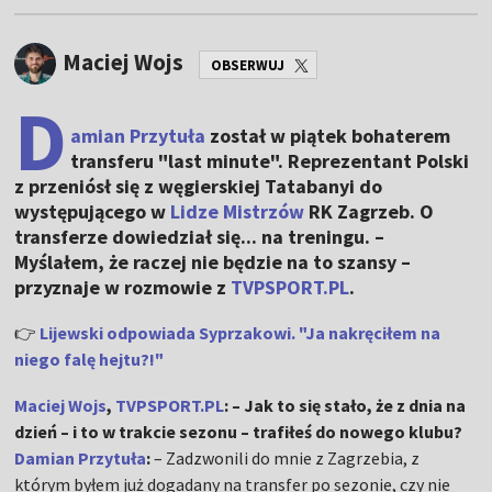
Maciej Wojs
OBSERWUJ
D
amian Przytuła
został w piątek bohaterem
transferu "last minute". Reprezentant Polski
z przeniósł się z węgierskiej Tatabanyi do
występującego w
Lidze Mistrzów
RK Zagrzeb. O
transferze dowiedział się... na treningu. –
Myślałem, że raczej nie będzie na to szansy –
przyznaje w rozmowie z
TVPSPORT.PL
.
👉
Lijewski odpowiada Syprzakowi. "Ja nakręciłem na
niego falę hejtu?!"
Maciej Wojs
,
TVPSPORT.PL
: – Jak to się stało, że z dnia na
dzień – i to w trakcie sezonu – trafiłeś do nowego klubu?
Damian Przytuła
:
– Zadzwonili do mnie z Zagrzebia, z
którym byłem już dogadany na transfer po sezonie, czy nie