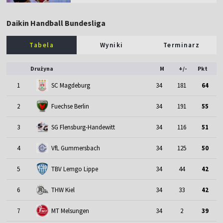
Daikin Handball Bundesliga
Tabela
Wyniki
Terminarz
Drużyna
M
+/-
Pkt
1
SC Magdeburg
34
181
64
2
Fuechse Berlin
34
191
55
3
SG Flensburg-Handewitt
34
116
51
4
VfL Gummersbach
34
125
50
5
TBV Lemgo Lippe
34
44
42
THW Kiel
6
34
33
42
7
MT Melsungen
34
2
39