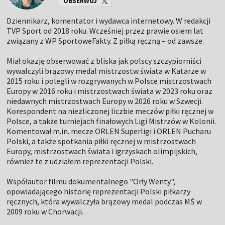
OBSERWUJ
Dziennikarz, komentator i wydawca internetowy. W redakcji
TVP Sport od 2018 roku. Wcześniej przez prawie osiem lat
związany z WP SportoweFakty. Z piłką ręczną – od zawsze.
Miał okazję obserwować z bliska jak polscy szczypiorniści
wywalczyli brązowy medal mistrzostw świata w Katarze w
2015 roku i polegli w rozgrywanych w Polsce mistrzostwach
Europy w 2016 roku i mistrzostwach świata w 2023 roku oraz
niedawnych mistrzostwach Europy w 2026 roku w Szwecji.
Korespondent na niezliczonej liczbie meczów piłki ręcznej w
Polsce, a także turniejach finałowych Ligi Mistrzów w Kolonii.
Komentował m.in. mecze ORLEN Superligi i ORLEN Pucharu
Polski, a także spotkania piłki ręcznej w mistrzostwach
Europy, mistrzostwach świata i igrzyskach olimpijskich,
również te z udziałem reprezentacji Polski.
Współautor filmu dokumentalnego "Orły Wenty",
opowiadającego historię reprezentacji Polski piłkarzy
ręcznych, która wywalczyła brązowy medal podczas MŚ w
2009 roku w Chorwacji.