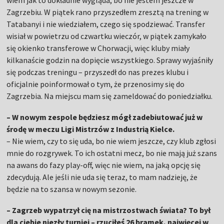
wiem jak to dokładnie wygląda, bo nie jestem jeszcze w
Zagrzebiu. W piątek rano przyszedłem zresztą na trening w
Tatabanyi i nie wiedziałem, czego się spodziewać. Transfer
wisiał w powietrzu od czwartku wieczór, w piątek zamykało
się okienko transferowe w Chorwacji, więc kluby miały
kilkanaście godzin na dopięcie wszystkiego. Sprawy wyjaśniły
się podczas treningu – przyszedł do nas prezes klubu i
oficjalnie poinformował o tym, że przenosimy się do
Zagrzebia. Na miejscu mam się zameldować do poniedziałku.
– W nowym zespole będziesz mógł zadebiutować już w
środę w meczu Ligi Mistrzów z Industrią Kielce.
– Nie wiem, czy to się uda, bo nie wiem jeszcze, czy klub zgłosi
mnie do rozgrywek. To ich ostatni mecz, bo nie mają już szans
na awans do fazy play-off, więc nie wiem, na jaką opcję się
zdecydują. Ale jeśli nie uda się teraz, to mam nadzieję, że
będzie na to szansa w nowym sezonie.
– Zagrzeb wypatrzył cię na mistrzostwach świata? To był
dla ciebie niezły turniej – rzuciłeś 26 bramek, najwięcej w