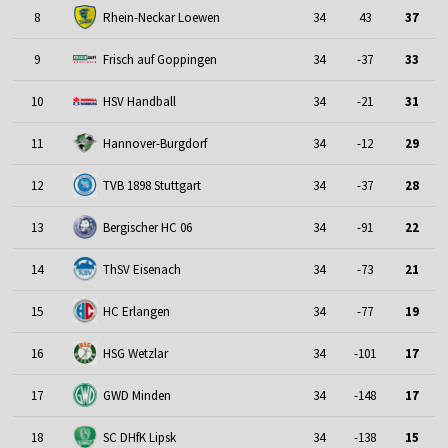
8
Rhein-Neckar Loewen
34
43
37
9
Frisch auf Goppingen
34
-37
33
10
HSV Handball
34
-21
31
Hannover-Burgdorf
11
34
-12
29
12
TVB 1898 Stuttgart
34
-37
28
13
Bergischer HC 06
34
-91
22
14
ThSV Eisenach
34
-73
21
15
HC Erlangen
34
-77
19
16
HSG Wetzlar
34
-101
17
17
GWD Minden
34
-148
17
SC DHfK Lipsk
18
34
-138
15