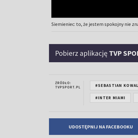
Siemieniec: to, że jestem spokojny nie z
Pobierz aplikację
TVP SPO
ŹRÓDŁO:
#SEBASTIAN KOWA
TVPSPORT.PL
#INTER MIAMI
UDOSTĘPNIJ NA FACEBOOKU