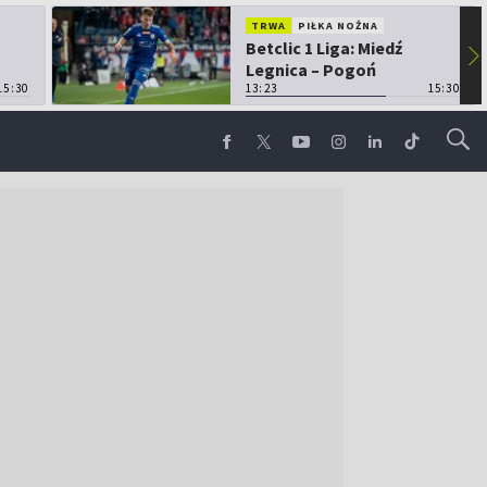
TRWA
PIŁKA NOŻNA
Betclic 1 Liga: Miedź
▶
Legnica – Pogoń
15:30
Grodzisk Mazowiecki
13:23
15:30