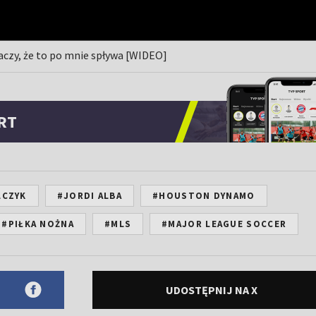
naczy, że to po mnie spływa [WIDEO]
RT
LCZYK
#JORDI ALBA
#HOUSTON DYNAMO
#PIŁKA NOŻNA
#MLS
#MAJOR LEAGUE SOCCER
UDOSTĘPNIJ NA X