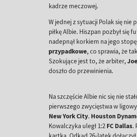
kadrze meczowej.
W jednej z sytuacji Polak się nie 
piłkę Albie. Hiszpan pozbył się
nadepnął korkiem na jego stopę.
przypadkowe
, co sprawia, że ta
Szokujące jest to, że arbiter,
Joe
doszło do przewinienia.
Na szczęście Albie nic się nie sta
pierwszego zwycięstwa w ligow
New York City
.
Houston Dynam
Kowalczyka uległ 1:2
FC Dallas
.
kartką. Odkąd 26-latek dołączył