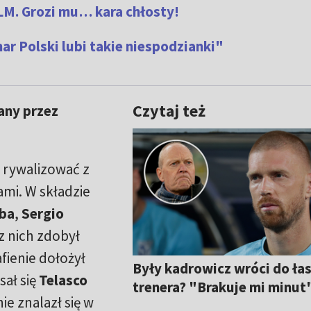
LM. Grozi mu… kara chłosty!
ar Polski lubi takie niespodzianki"
Czytaj też
any przez
 rywalizować z
mi. W składzie
lba
,
Sergio
 z nich zdobył
fienie dołożył
Były kadrowicz wróci do ła
ał się
Telasco
trenera? "Brakuje mi minut
ie znalazł się w