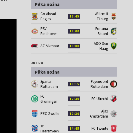
Piłka nożna
Go Ahead
Willem II
16:45
Eagles
Tilburg
PSV
Fortuna
18:00
Eindhoven
Sittard
ADO Den
AZ Alkmaar
19:00
Haag
JUTRO
Piłka nożna
Sparta
Feyenoord
10:15
Rotterdam
Rotterdam
FC
FC Utrecht
12:30
Groningen
Ajax
PEC Zwolle
12:30
Amsterdam
sc
FC Twente
14:45
Heerenveen