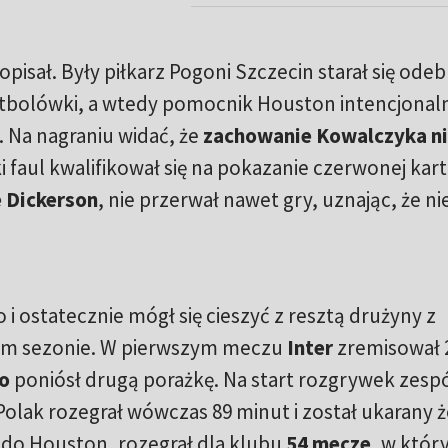
popisał. Były piłkarz Pogoni Szczecin starał się odeb
 futbolówki, a wtedy pomocnik Houston intencjonal
 Na nagraniu widać, że
zachowanie Kowalczyka ni
ki faul kwalifikował się na pokazanie czerwonej kart
 Dickerson
, nie przerwał nawet gry, uznając, że ni
ło i ostatecznie mógł się cieszyć z resztą drużyny z
ym sezonie. W pierwszym meczu
Inter
zremisował 2
o
poniósł drugą porażkę. Na start rozgrywek zesp
 Polak rozegrał wówczas 89 minut i został ukarany ż
 do Houston, rozegrał dla klubu
54 mecze
, w któr