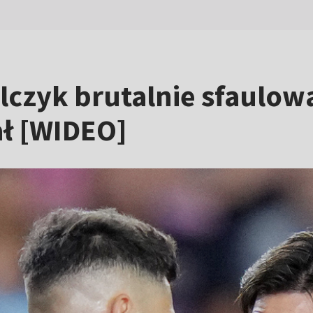
czyk brutalnie sfaulowa
ał [WIDEO]