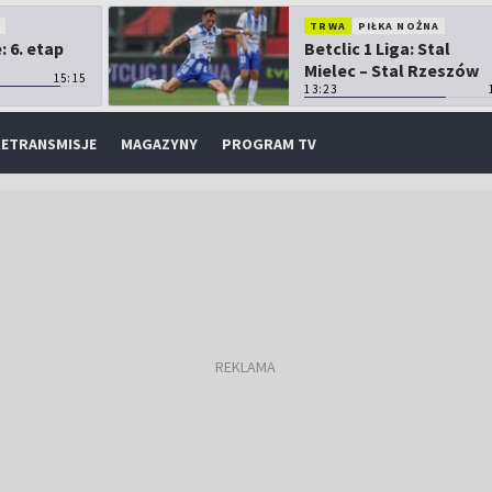
O
TRWA
PIŁKA NOŻNA
 6. etap
Betclic 1 Liga: Stal
Mielec – Stal Rzeszów
15:15
13:23
ETRANSMISJE
MAGAZYNY
PROGRAM TV