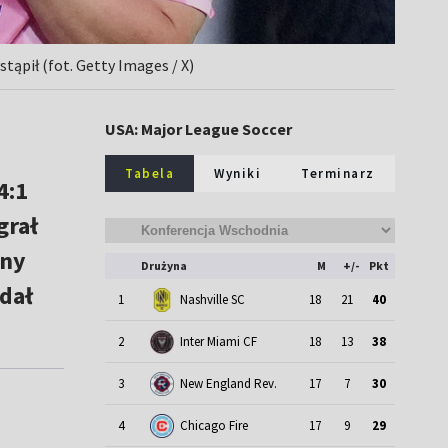
ąpił (fot. Getty Images / X)
USA: Major League Soccer
Tabela
Wyniki
Terminarz
4:1
grał
any
Drużyna
M
+/-
Pkt
zdał
1
Nashville SC
18
21
40
2
Inter Miami CF
18
13
38
3
New England Rev.
17
7
30
4
Chicago Fire
17
9
29