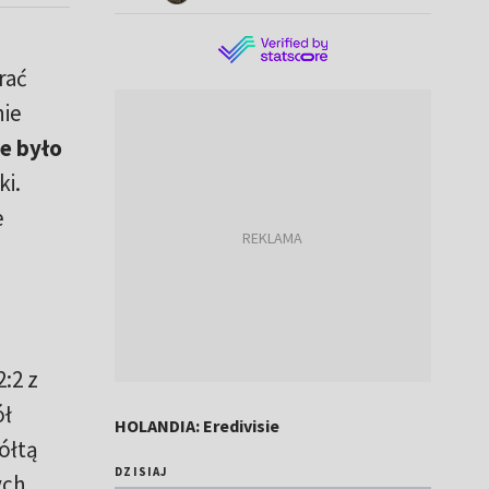
rać
nie
e było
ki.
e
:2 z
ół
HOLANDIA: Eredivisie
ółtą
DZISIAJ
ych