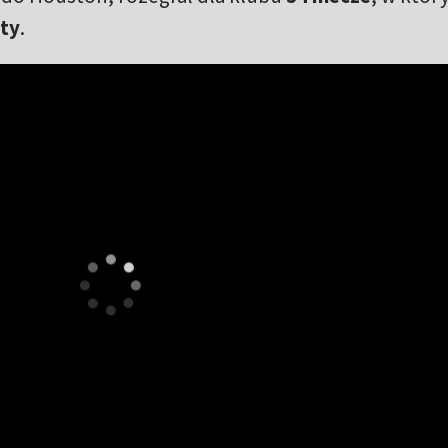
sty
.