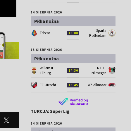
14 SIERPNIA 2026
Piłka nożna
Sparta
Telstar
18:00
Rotterdam
15 SIERPNIA 2026
Piłka nożna
Willem II
N.E.C.
14:30
Tilburg
Nijmegen
FC Utrecht
AZ Alkmaar
16:45
TURCJA: Super Lig
14 SIERPNIA 2026