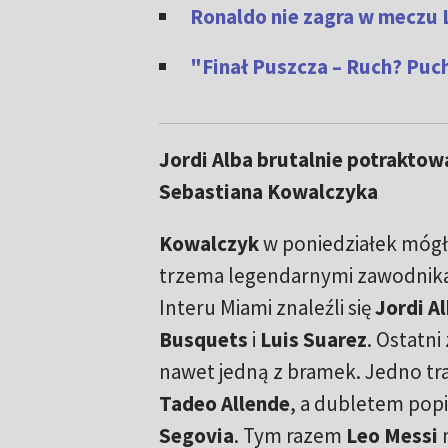
Ronaldo nie zagra w meczu 
"Finał Puszcza – Ruch? Puch
Jordi Alba brutalnie potraktow
Sebastiana Kowalczyka
Kowalczyk
w poniedziałek mógł
trzema legendarnymi zawodnika
Interu Miami znaleźli się
Jordi A
Busquets
i
Luis Suarez
. Ostatni
nawet jedną z bramek. Jedno tra
Tadeo Allende
, a dubletem popis
Segovia
. Tym razem
Leo Messi
n