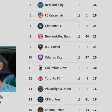
5
New York City
18
7
26
6
FC Cincinnati
18
1
26
7
Charlotte FC
18
2
25
8
New York Red Bulls
18
-10
25
9
D.C. United
18
-3
23
10
Orlando City
18
-17
20
11
Columbus Crew
18
-2
20
12
Toronto FC
18
-8
17
13
Philadelphia Union
18
-8
16
sk
14
CF Montreal
18
-11
16
"
15
Atlanta United
18
-14
12