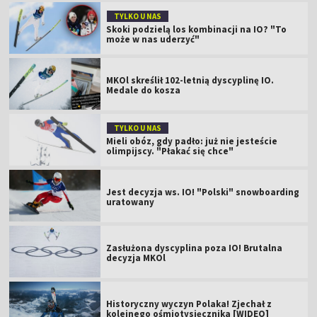
TYLKO U NAS
Skoki podzielą los kombinacji na IO? "To
może w nas uderzyć"
MKOl skreślił 102-letnią dyscyplinę IO.
Medale do kosza
TYLKO U NAS
Mieli obóz, gdy padło: już nie jesteście
olimpijscy. "Płakać się chce"
Jest decyzja ws. IO! "Polski" snowboarding
uratowany
Zasłużona dyscyplina poza IO! Brutalna
decyzja MKOl
Historyczny wyczyn Polaka! Zjechał z
kolejnego ośmiotysięcznika [WIDEO]