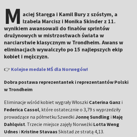
M
aciej Staręga i Kamil Bury z szóstym, a
Izabela Marcisz i Monika Skinder z 11.
wynikiem awansowali do finałów sprintów
drużynowych w mistrzostwach świata w
narciarstwie klasycznym w Trondheim. Awans w
eliminacjach wywalczyło po 15 najlepszych ekip
kobiet i mężczyzn.
👉
Kolejne medale MŚ dla Norwegów!
Dobra postawa reprezentantek i reprezentantów Polski
w Trondheim
Eliminacje wśród kobiet wygrały Włoszki
Caterina Ganz
i
Federica Cassol
, które ostatecznie o 3,79 s wyprzedziły
prowadzące na półmetku Szwedki
Jonnę Sundling
i
Maję
Dahlqvist
. Trzecie miejsce zajęły Norweżki
Lotta Weng
Udnes
i
Kristine Stavaas
Skistad ze stratą 4,13.