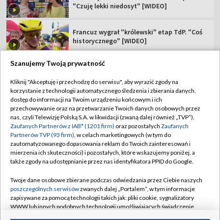
"Czuję lekki niedosyt" [WIDEO]
Francuz wygrał "królewski" etap TdP. "Coś
historycznego" [WIDEO]
Szanujemy Twoją prywatność
Kliknij "Akceptuję i przechodzę do serwisu", aby wyrazić zgody na
korzystanie z technologii automatycznego śledzenia i zbierania danych,
TVP
dostęp do informacji na Twoim urządzeniu końcowym i ich
Abonament TVP
Regulamin TVP
przechowywanie oraz na przetwarzanie Twoich danych osobowych przez
nas, czyli Telewizję Polską S.A. w likwidacji (zwaną dalej również „TVP”),
Polityka prywatności
Sklep TVP
Zaufanych Partnerów z IAB* (1201 firm)
oraz pozostałych
Zaufanych
Partnerów TVP (93 firm)
, w celach marketingowych (w tym do
Biuro Reklamy
Moje zgody
zautomatyzowanego dopasowania reklam do Twoich zainteresowań i
mierzenia ich skuteczności) i pozostałych, które wskazujemy poniżej, a
Oferta Handlowa
Biuro reklamy
także zgody na udostępnianie przez nas identyfikatora PPID do Google.
Telegazeta ogłoszenia
Kontakt
Twoje dane osobowe zbierane podczas odwiedzania przez Ciebie naszych
Emisja w TVP
poszczególnych serwisów
zwanych dalej „Portalem”, w tym informacje
zapisywane za pomocą technologii takich jak: pliki cookie, sygnalizatory
Kanały
Rada Programowa
WWW lub innych podobnych technologii umożliwiających świadczenie
dopasowanych i bezpiecznych usług, personalizację treści oraz reklam,
Ogłoszenia przetargowe