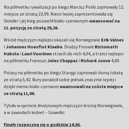
Na półmetku rywalizacji po biegu Marcisz Polki zajmowały 12.
miejsce ze stratą 23,99. Nieco lepiej zaprezentowała się
Skinder i jej bieg pozwolił biało-czerwonym
awansować na
11. pozycję ze stratą 29,26.
Wśród mężczyzn najlepsi okazali się Norwegowie
Erik Valnes
i
Johannes Hoesflot Klaebo
. Drudzy Finowie
Ristomatti
Hakola
i
Lauri Vuorinen
stracili do nich 4,04, a trzeci najlepsi
na półmetku Francuzi
Jules Chappaz
i
Richard Jouve
4,60.
Polacy na półmetku po biegu Staręgi zajmowali ósmą lokatę
ze stratą 5,42. Bury poradził sobie jednak znacznie lepiej i
dzięki niemu biało-czerwoni
awansowali na szóste miejsce
ze stratą 11,06.
Tytułu w sprincie drużynowym mężczyzn bronią Norwegowie,
a w zawodach kobiet – Szwedki.
Finały rozpoczną się o godzinie 14.30.