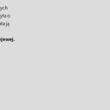
wych
yła o
ła ją
ejewej.