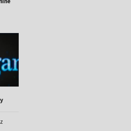
hine
dy
 z