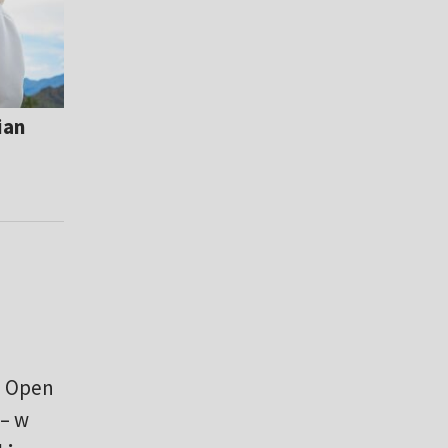
ian
an Open
 – w