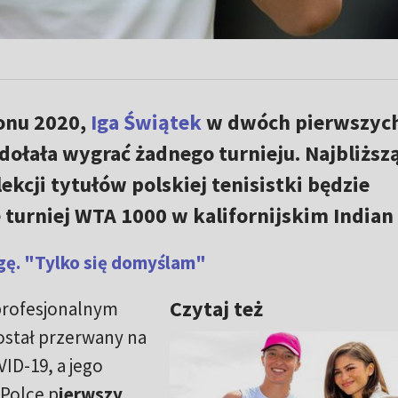
zonu 2020,
Iga Świątek
w dwóch pierwszyc
dołała wygrać żadnego turnieju. Najbliższ
kcji tytułów polskiej tenisistki będzie
 turniej WTA 1000 w kalifornijskim Indian 
Igę. "Tylko się domyślam"
Czytaj też
profesjonalnym
ostał przerwany na
ID-19, a jego
 Polce p
ierwszy