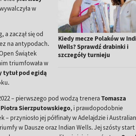
 wywalczyła w
, a zaczął się od
Kiedy mecze Polaków w Ind
rez na antypodach.
Wells? Sprawdź drabinki i
 Open Świątek
szczegóły turnieju
 nim triumfowała w
 tytuł pod egidą
oku.
2022 – pierwszego pod wodzą trenera
Tomasza
ł
Piotra Sierzputowskiego
, i prawdopodobnie
– przyniosło jej półfinały w Adelajdzie i Australi
riumfy w Dausze oraz Indian Wells. Jej szósty start