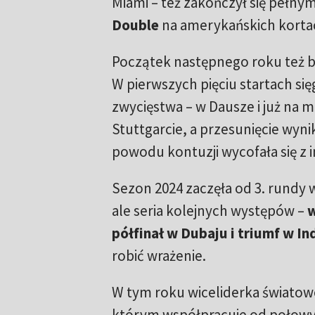
Miami – też zakończył się pełnym
Double
na amerykańskich korta
Początek następnego roku też by
W pierwszych pięciu startach si
zwycięstwa – w Dausze i już na m
Stuttgarcie, a przesunięcie wynik
powodu kontuzji wycofała się z 
Sezon 2024 zaczęła od 3. rundy 
ale seria kolejnych występów –
w
półfinał w Dubaju i triumf w In
robić wrażenie.
W tym roku wiceliderka światow
którym współpracuje od połowy 