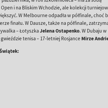
 Open i na Bliskim Wchodzie, ale kolekcji turniejo
większyć. W Melbourne odpadła w półfinale, choć b
erze finału. W Dausze, także na półfinale, zatrzyma
 rywalka – Łotyszka
Jelena Ostapenko
. W Dubaju w
gwieździe tenisa – 17-letniej Rosjance
Mirze Andri
 Świątek: