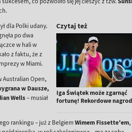
 sukcesem, co pozwoliło się jej cieszyć z tzw.
Suns
ch.
Czytaj też
ł dla Polki udany.
ęgnęła po dwa
ączce w hali w
ało z faktu, że z
imprezy w Miami.
w Australian Open,
ygrana w Dausze,
Iga Świątek może zgarnąć
dian Wells
– musiał
fortunę! Rekordowe nagro
ego rankingu – już z Belgiem
Wimem Fissette'em
,
października, w roli szkoleniowca – ma za sobą