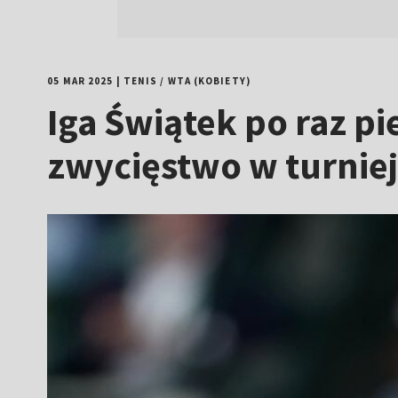
05 MAR 2025
|
TENIS
/
WTA (KOBIETY)
Iga Świątek po raz p
zwycięstwo w turnie