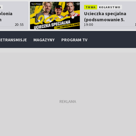
A
TRWA
KOLARSTWO
olonia
Ucieczka specjalna
h
(podsumowanie 5.
20:55
etapu TdP)
19:00
ETRANSMISJE
MAGAZYNY
PROGRAM TV