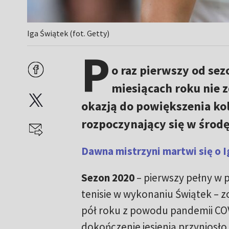
Iga Świątek (fot. Getty)
P
o raz pierwszy od se
miesiącach roku nie z
okazją do powiększenia kole
rozpoczynający się w środę
Dawna mistrzyni martwi się o 
Sezon 2020
– pierwszy pełny w 
tenisie w wykonaniu Świątek – z
pół roku z powodu pandemii COV
dokończenie jesienią przyniosło