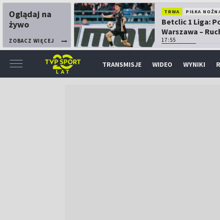
Oglądaj na
TRWA
PIŁKA NOŻN
Betclic 1 Liga: P
żywo
Warszawa – Ruc
Chorzów
17:55
ZOBACZ WIĘCEJ
TRANSMISJE
WIDEO
WYNIKI
R