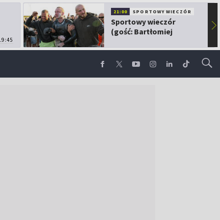
21:00
SPORTOWY WIECZÓR
Sportowy wieczór
▶
(gość: Bartłomiej
19:45
Kubkowski)