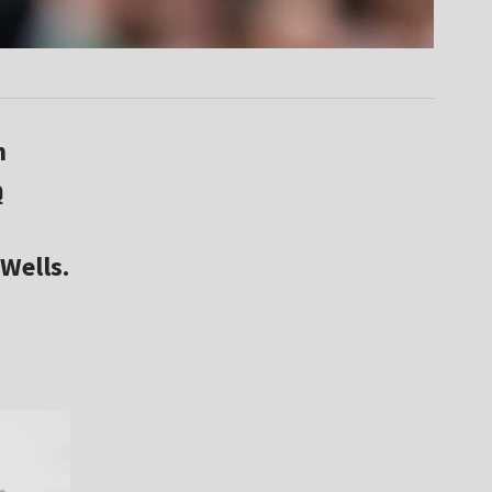
h
ą
Wells.