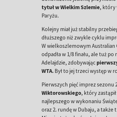
tytuł w Wielkim Szlemie
, który
Paryżu.
Kolejny miał już stabilny przebieg
dłuższego niż zwykle cyklu imp
W wielkoszlemowym Australian
odpadła w 1/8 finału, ale tuż po
Adelajdzie, zdobywając
pierwszy
WTA.
Był to jej trzeci występ w r
Pierwszych pięć imprez sezonu 
Wiktorowskiego
, który zastąpi
najlepszego w wykonaniu Świątek 
oraz 2. rundę w Dubaju, a także t