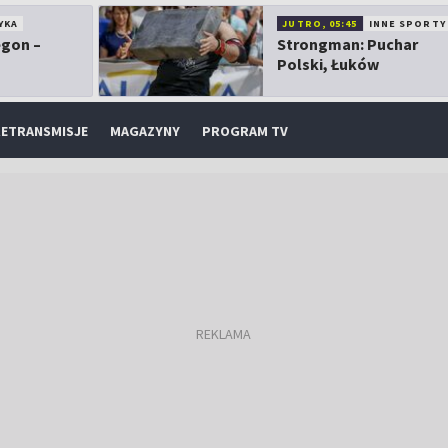
YKA
JUTRO, 05:45
INNE SPORTY
egon –
Strongman: Puchar
Polski, Łuków
ETRANSMISJE
MAGAZYNY
PROGRAM TV