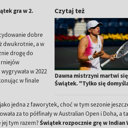
Czytaj też
ątek gra w 2.
decydowanie dobre
ż dwukrotnie, a w
nie drogę do
urniejów
 wygrywała w 2022
Dawna mistrzyni martwi się
onując w finale
Świątek. "Tylko się domyś
 jako jedna z faworytek, choć w tym sezonie jeszcz
wała za to półfinały w Australian Open i Doha, a t
e jej tym razem?
Świątek rozpocznie grę w Indian 