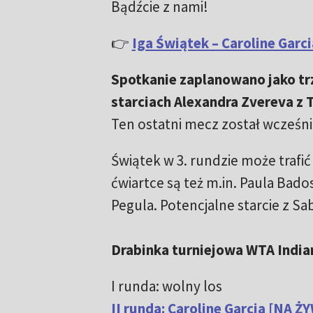
Bądźcie z nami!
👉
Iga Świątek – Caroline Garc
Spotkanie zaplanowano jako trze
starciach Alexandra Zvereva z T
Ten ostatni mecz został wcześni
Świątek w 3. rundzie może trafić
ćwiartce są też m.in. Paula Bad
Pegula. Potencjalne starcie z Sa
Drabinka turniejowa WTA Indian
I runda: wolny los
II runda: Caroline Garcia [NA Ż