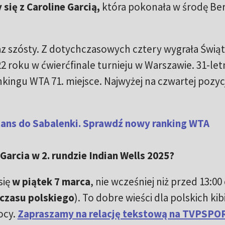
 się z Caroline Garcią,
która pokonała w środę Be
raz szósty. Z dotychczasowych cztery wygrała Świąt
2 roku w ćwierćfinale turnieju w Warszawie. 31-let
ingu WTA 71. miejsce. Najwyżej na czwartej pozycj
tans do Sabalenki. Sprawdź nowy ranking WTA
 Garcia w 2. rundzie Indian Wells 2025?
się
w piątek 7 marca
, nie wcześniej niż przed 13:00
 czasu polskiego
). To dobre wieści dla polskich ki
ocy.
Zapraszamy na relację tekstową na TVPSPO