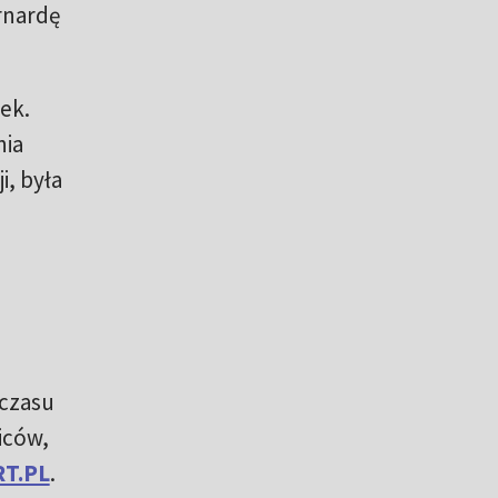
rnardę
ek.
nia
i, była
 czasu
biców,
RT.PL
.