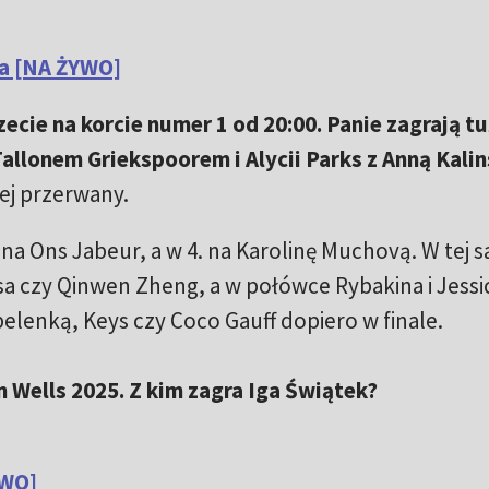
ia [NA ŻYWO]
cie na korcie numer 1 od 20:00. Panie zagrają tu
allonem Griekspoorem i Alycii Parks z Anną Kalin
ej przerwany.
 na Ons Jabeur, a w 4. na Karolinę Muchovą. W tej 
osa czy Qinwen Zheng, a w połówce Rybakina i Jessi
belenką, Keys czy Coco Gauff dopiero w finale.
 Wells 2025. Z kim zagra Iga Świątek?
YWO]