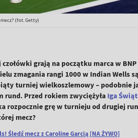
 mecz? (fot. Getty)
j czołówki grają na początku marca w BNP
ielu zmagania rangi 1000 w Indian Wells s
piąty turniej wielkoszlemowy – podobnie j
em rund. Przed rokiem zwyciężyła
Iga Świą
a rozpocznie grę w turnieju od drugiej ru
której mecz?
ls! Śledź mecz z Caroline Garcią [NA ŻYWO]