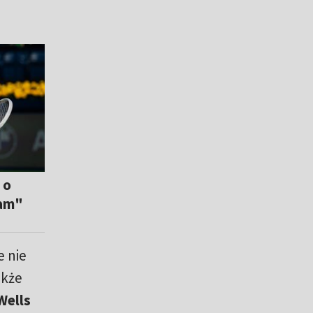
 o
lam"
e nie
akże
Wells