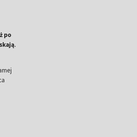
ż po
skają
.
samej
ca