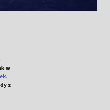
ą
ak w
tek
.
ndy z