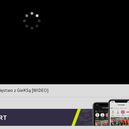
ięstwo z GieKSą [WIDEO]
RT