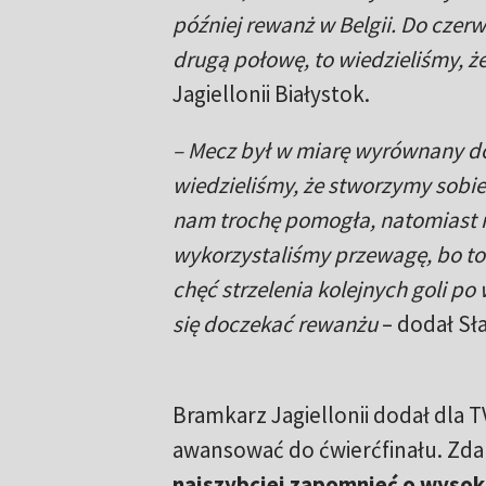
później rewanż w Belgii. Do cze
drugą połowę, to wiedzieliśmy, ż
Jagiellonii Białystok.
– Mecz był w miarę wyrównany do
wiedzieliśmy, że stworzymy sobi
nam trochę pomogła, natomiast n
wykorzystaliśmy przewagę, bo to 
chęć strzelenia kolejnych goli p
się doczekać rewanżu
– dodał Sł
Bramkarz Jagiellonii dodał dla T
awansować do ćwierćfinału. Zdan
najszybciej zapomnieć o wysok