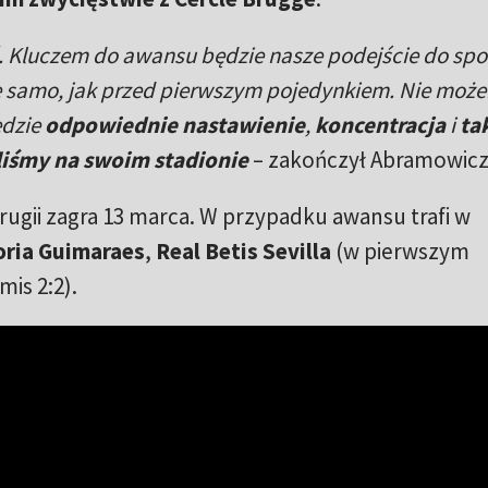
 Kluczem do awansu będzie nasze podejście do spo
e samo, jak przed pierwszym pojedynkiem. Nie moż
ędzie
odpowiednie nastawienie
,
koncentracja
i
ta
liśmy na swoim stadionie
– zakończył Abramowicz
rugii zagra 13 marca. W przypadku awansu trafi w
oria Guimaraes
,
Real Betis Sevilla
(w pierwszym
is 2:2).