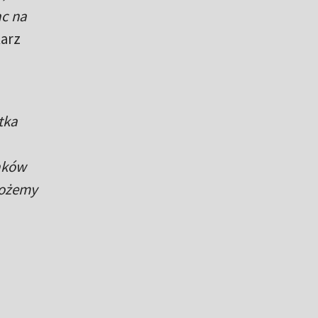
ąc na
arz
tka
paków
możemy