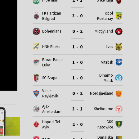
2 - 1
Hibernian
Shkendija
FK Partizan
Tobol
3 - 0
Belgrad
Kostanay
0 - 2
Bohemians
Midtjylland
1 - 0
HNK Rijeka
Ilves
Borac Banja
1 - 0
Vitebsk
Luka
Dinamo
1 - 0
SC Braga
Minsk
Valur
0 - 2
Nordsjaelland
Reykjavik
Ajax
3 - 1
Shelbourne
Amsterdam
Hapoel Tel
GKS
2 - 0
Aviv
Katowice
Dunajska