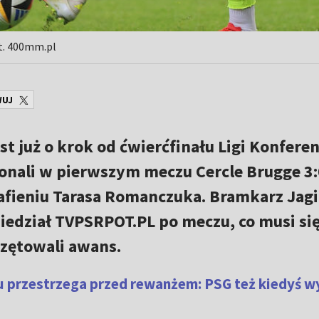
t. 400mm.pl
WUJ
st już o krok od ćwierćfinału Ligi Konferen
onali w pierwszym meczu Cercle Brugge 3:
trafieniu Tarasa Romanczuka. Bramkarz Jagi
dział TVPSRPOT.PL po meczu, co musi się
czętowali awans.
lu przestrzega przed rewanżem: PSG też kiedyś 