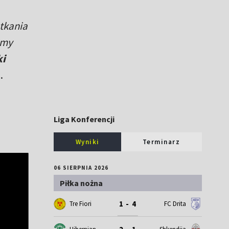
tkania
emy
ki
.
Liga Konferencji
Wyniki
Terminarz
06 SIERPNIA 2026
Piłka nożna
1 - 4
Tre Fiori
FC Drita