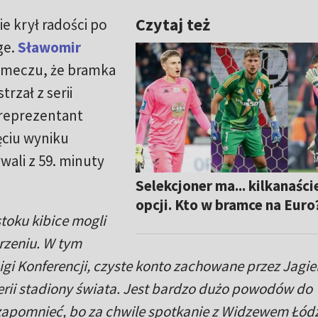
Czytaj też
ie krył radości po
ge.
Sławomir
 meczu, że bramka
trzał z serii
 reprezentant
ęciu wyniku
ali z 59. minuty
Selekcjoner ma... kilkanaści
opcji. Kto w bramce na Euro
toku kibice mogli
zeniu. W tym
igi Konferencji, czyste konto zachowane przez Jagiel
z serii stadiony świata. Jest bardzo dużo powodów do
 zapomnieć, bo za chwile spotkanie z Widzewem Łódź