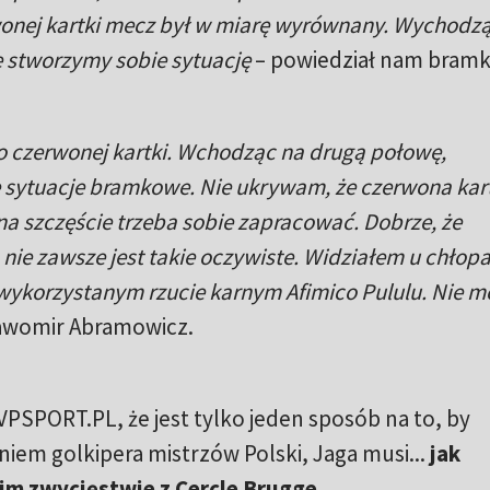
rwonej kartki mecz był w miarę wyrównany. Wychodz
e stworzymy sobie sytuację
– powiedział nam bramk
 czerwonej kartki. Wchodząc na drugą połowę,
e sytuacje bramkowe. Nie ukrywam, że czerwona kar
a szczęście trzeba sobie zapracować. Dobrze, że
nie zawsze jest takie oczywiste. Widziałem u chło
o wykorzystanym rzucie karnym Afimico Pululu. Nie 
awomir Abramowicz.
VPSPORT.PL, że jest tylko jeden sposób na to, by
iem golkipera mistrzów Polski, Jaga musi...
jak
im zwycięstwie z Cercle Brugge
.