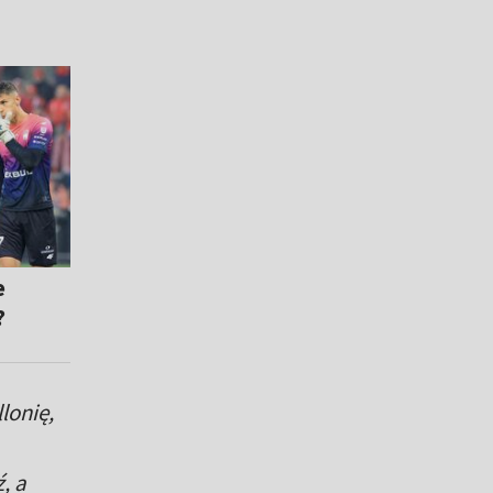
e
?
lonię,
, a