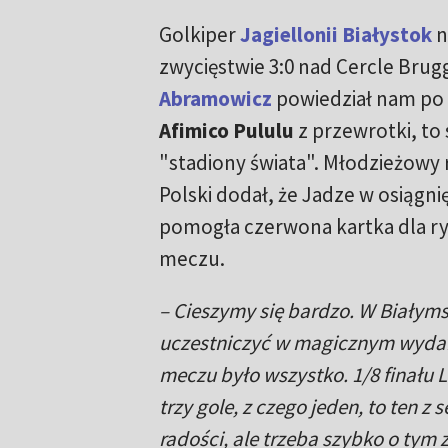
Golkiper
Jagiellonii Białystok
n
zwycięstwie 3:0 nad Cercle Brug
Abramowicz
powiedział nam po
Afimico Pululu
z przewrotki, to s
"stadiony świata". Młodzieżowy
Polski dodał, że Jadze w osiągni
pomogła czerwona kartka dla ryw
meczu.
– Cieszymy się bardzo. W Białyms
uczestniczyć w magicznym wydar
meczu było wszystko. 1/8 finału L
trzy gole, z czego jeden, to ten 
radości, ale trzeba szybko o tym