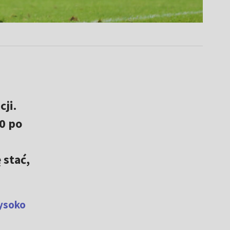
cji.
0 po
 stać,
wysoko