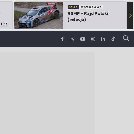
15:25
MOTOROWE
5
RSMP – Rajd Polski
▶
(relacja)
11:15