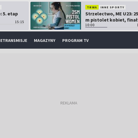
O
TRWA
INNE SPORTY
 5. etap
Strzelectwo, ME U23: 2
m pistolet kobiet, finał
15:15
10:00
ETRANSMISJE
MAGAZYNY
PROGRAM TV