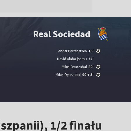
Real Sociedad
Ander Barrenetxea
16'
David Alaba
(sam.)
72'
Mikel Oyarzabal
80'
Mikel Oyarzabal
90
+ 3'
szpanii), 1/2 finału