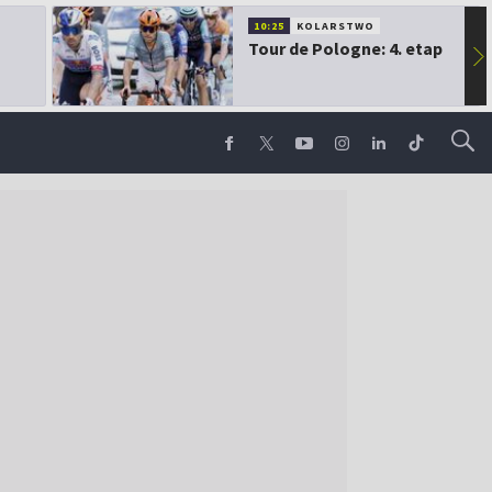
10:25
KOLARSTWO
Tour de Pologne: 4. etap
▶