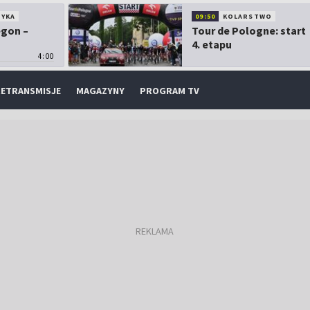
TYKA
09:50
KOLARSTWO
egon –
Tour de Pologne: start
4. etapu
4:00
ETRANSMISJE
MAGAZYNY
PROGRAM TV