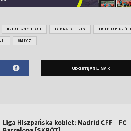
#REAL SOCIEDAD
#COPA DEL REY
#PUCHAR KRÓL
NII
#MECZ
UDOSTĘPNIJ NA X
Liga Hiszpańska kobiet: Madrid CFF – FC
Barcelona [SKRÓT]