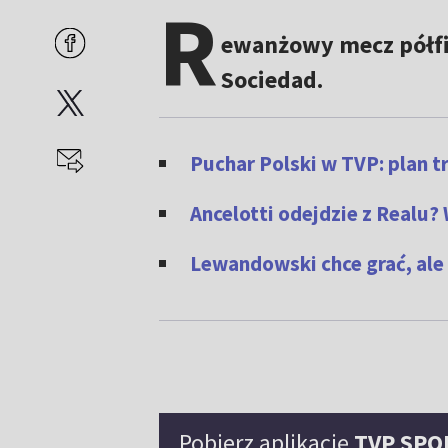
R
ewanżowy mecz półfin
Sociedad.
Puchar Polski w TVP: plan tr
Ancelotti odejdzie z Realu?
Lewandowski chce grać, ale F
Pobierz aplikację
TVP SPO