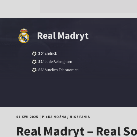
Real Madryt
30'
Endrick
82'
Jude Bellingham
86'
Aurelien Tchouameni
01 KWI 2025
|
PIŁKA NOŻNA
/
HISZPANIA
Real Madryt – Real So