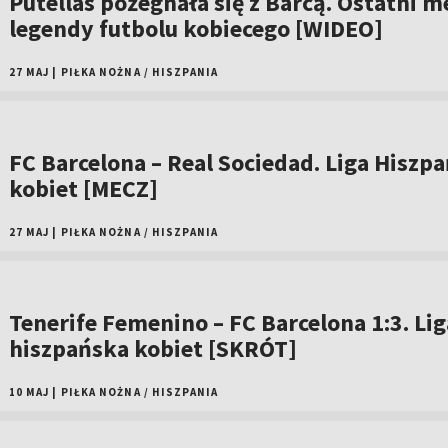
Putellas pożegnała się z Barcą. Ostatni m
legendy futbolu kobiecego [WIDEO]
27 MAJ
|
PIŁKA NOŻNA
/
HISZPANIA
FC Barcelona – Real Sociedad. Liga Hiszp
kobiet [MECZ]
27 MAJ
|
PIŁKA NOŻNA
/
HISZPANIA
Tenerife Femenino – FC Barcelona 1:3. Lig
hiszpańska kobiet [SKRÓT]
10 MAJ
|
PIŁKA NOŻNA
/
HISZPANIA