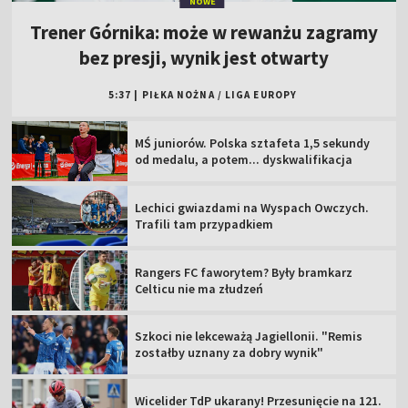
NOWE
Trener Górnika: może w rewanżu zagramy
bez presji, wynik jest otwarty
5:37
|
PIŁKA NOŻNA
/
LIGA EUROPY
MŚ juniorów. Polska sztafeta 1,5 sekundy
od medalu, a potem... dyskwalifikacja
Lechici gwiazdami na Wyspach Owczych.
Trafili tam przypadkiem
Rangers FC faworytem? Były bramkarz
Celticu nie ma złudzeń
Szkoci nie lekceważą Jagiellonii. "Remis
zostałby uznany za dobry wynik"
Wicelider TdP ukarany! Przesunięcie na 121.