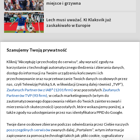
miejsce i grzywna
Lech musi uważać. KI Klaksvik już
zaskakiwało w Europie
Szanujemy Twoją prywatność
TVP
Kliknij "Akceptuję i przechodzę do serwisu", aby wyrazić zgody na
korzystanie z technologii automatycznego śledzenia i zbierania danych,
Abonament TVP
Regulamin TVP
dostęp do informacji na Twoim urządzeniu końcowym i ich
Polityka prywatności
Sklep TVP
przechowywanie oraz na przetwarzanie Twoich danych osobowych przez
nas, czyli Telewizję Polską S.A. w likwidacji (zwaną dalej również „TVP”),
Biuro Reklamy
Moje zgody
Zaufanych Partnerów z IAB* (1201 firm)
oraz pozostałych
Zaufanych
Partnerów TVP (93 firm)
, w celach marketingowych (w tym do
Oferta Handlowa
Biuro reklamy
zautomatyzowanego dopasowania reklam do Twoich zainteresowań i
mierzenia ich skuteczności) i pozostałych, które wskazujemy poniżej, a
Telegazeta ogłoszenia
Kontakt
także zgody na udostępnianie przez nas identyfikatora PPID do Google.
Emisja w TVP
Twoje dane osobowe zbierane podczas odwiedzania przez Ciebie naszych
Kanały
Rada Programowa
poszczególnych serwisów
zwanych dalej „Portalem”, w tym informacje
zapisywane za pomocą technologii takich jak: pliki cookie, sygnalizatory
Ogłoszenia przetargowe