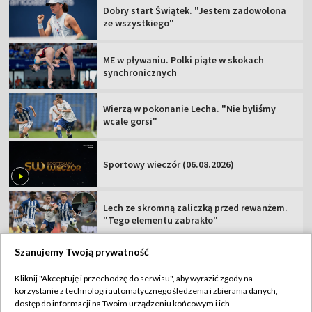
Dobry start Świątek. "Jestem zadowolona
ze wszystkiego"
ME w pływaniu. Polki piąte w skokach
synchronicznych
Wierzą w pokonanie Lecha. "Nie byliśmy
wcale gorsi"
Sportowy wieczór (06.08.2026)
Lech ze skromną zaliczką przed rewanżem.
"Tego elementu zabrakło"
Szanujemy Twoją prywatność
Kliknij "Akceptuję i przechodzę do serwisu", aby wyrazić zgody na
korzystanie z technologii automatycznego śledzenia i zbierania danych,
TVP
dostęp do informacji na Twoim urządzeniu końcowym i ich