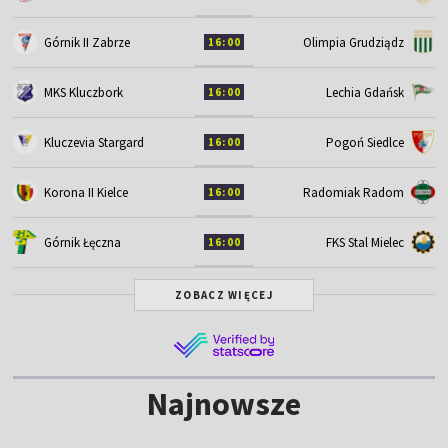
Górnik II Zabrze
Olimpia Grudziądz
16:00
MKS Kluczbork
Lechia Gdańsk
16:00
Kluczevia Stargard
Pogoń Siedlce
16:00
Korona II Kielce
Radomiak Radom
16:00
Górnik Łęczna
FKS Stal Mielec
16:00
ZOBACZ WIĘCEJ
Najnowsze