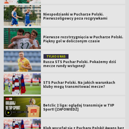
Niespodzianki w Pucharze Polski.
Pierwszoligowcy poza rozgrywkami
Pierwsze rozstrzygnięcia w Pucharze Polski.
Piękny gol w doliczonym czasie
TYLKO U NAS
Rusza STS Puchar Polski. Pokażemy dziś
mecze rundy wstępnej!
STS Puchar Polski. Na jakich warunkach
kluby mogą transmitować mecze?
Betclic 2 liga: oglądaj transmisje w TVP
Sport! [ZAPOWIEDŹ]
Klub wycofał się z Pucharu Polski! Awans bez