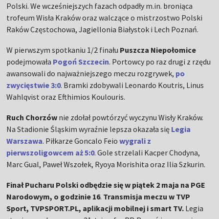
Polski. We wcześniejszych fazach odpadły m.in. broniąca
trofeum Wisła Kraków oraz walczące o mistrzostwo Polski
Raków Częstochowa, Jagiellonia Białystok i Lech Poznań.
W pierwszym spotkaniu 1/2 finału
Puszcza Niepołomice
podejmowała
Pogoń Szczecin
. Portowcy po raz drugi z rzędu
awansowali do najważniejszego meczu rozgrywek,
po
zwycięstwie 3:0
. Bramki zdobywali Leonardo Koutris, Linus
Wahlqvist oraz Efthimios Koulouris.
Ruch Chorzów
nie zdołał powtórzyć wyczynu Wisły Kraków.
Na Stadionie Śląskim wyraźnie lepsza okazała się
Legia
Warszawa
. Piłkarze Goncalo Feio
wygrali z
pierwszoligowcem aż 5:0
. Gole strzelali Kacper Chodyna,
Marc Gual, Paweł Wszołek, Ryoya Morishita oraz Ilia Szkurin.
Finał Pucharu Polski odbędzie się w piątek 2 maja na PGE
Narodowym, o godzinie 16
.
Transmisja meczu w TVP
Sport, TVPSPORT.PL, aplikacji mobilnej i smart TV.
Legia