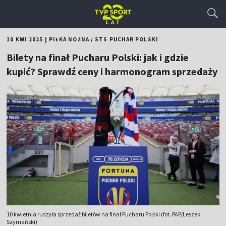
10 KWI 2025
|
PIŁKA NOŻNA
/
STS PUCHAR POLSKI
Bilety na finał Pucharu Polski: jak i gdzie
kupić? Sprawdź ceny i harmonogram sprzedaży
10 kwietnia ruszyła sprzedaż biletów na finał Pucharu Polski (fot. PAP/Leszek
Szymański)