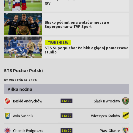
gry
Blisko pół miliona widzów meczu o
Superpuchar w TVP Sport
TRANSMISJA
STS Superpuchar Polski: oglądaj pomeczowe
studio
STS Puchar Polski
02 WRZEŚNIA 2026
Piłka nożna
Śląsk II Wrocław
Beskid Andrychów
16:00
Avia Świdnik
Wieczysta Kraków
16:00
Chemik Bydgoszcz
Piast Gliwice
16:00