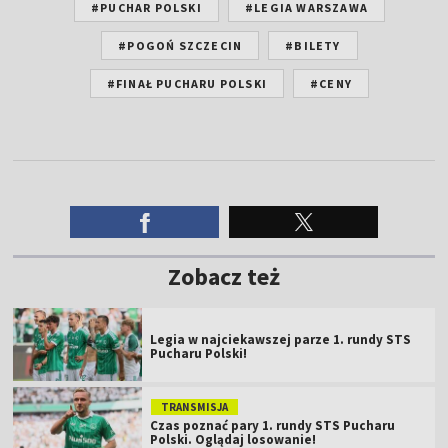
#PUCHAR POLSKI
#LEGIA WARSZAWA
#POGOŃ SZCZECIN
#BILETY
#FINAŁ PUCHARU POLSKI
#CENY
Zobacz też
Legia w najciekawszej parze 1. rundy STS
Pucharu Polski!
TRANSMISJA
Czas poznać pary 1. rundy STS Pucharu
Polski. Oglądaj losowanie!