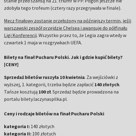
stanie przed szansą na 21. triumf w PP. Pogoń jeszcze nie
zdobyła tego trofeum (cztery razy przegrywała w finale).
Mecz finałowy zostanie przełożony na późniejszy termin, jeśli
warszawski zespół przejdzie Chelsea i awansuje do półfinału
Ligi Konferencji
. Wszystko przez to, że Legia zagra wtedy w
czwartek 1 maja w rozgrywkach UEFA.
Bilety na finał Pucharu Polski. Jak i gdzie kupić bilety?
[CENY]
Sprzedaż biletów ruszyła 10 kwietnia
. Za wejściówki z
wyższej, 1. kategorii, trzeba będzie zapłacić
140 złotych
.
Tańsze kosztują
100 zł
. Sprzedaż będzie prowadzona na
portalu bilety.laczynaspilka.pl.
Ceny i rodzaje biletów na finał Pucharu Polski
kategoria I:
140 złotych
kategoria II:
100 złotych