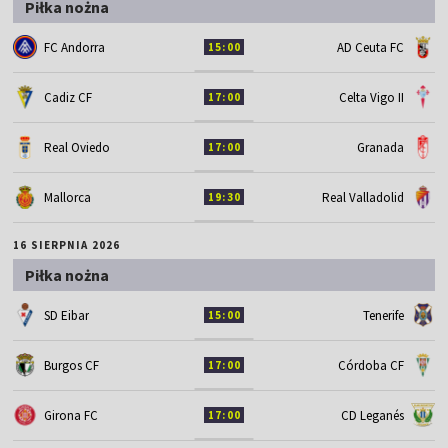
Piłka nożna
FC Andorra
AD Ceuta FC
15:00
Cadiz CF
Celta Vigo II
17:00
Real Oviedo
Granada
17:00
Mallorca
Real Valladolid
19:30
16 SIERPNIA 2026
Piłka nożna
SD Eibar
Tenerife
15:00
Burgos CF
Córdoba CF
17:00
Girona FC
CD Leganés
17:00