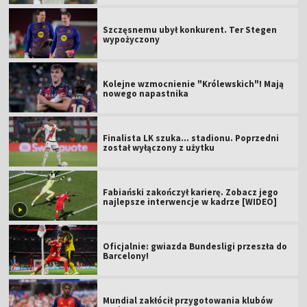
Szczęsnemu ubył konkurent. Ter Stegen
wypożyczony
Kolejne wzmocnienie "Królewskich"! Mają
nowego napastnika
Finalista LK szuka... stadionu. Poprzedni
został wyłączony z użytku
Fabiański zakończył karierę. Zobacz jego
najlepsze interwencje w kadrze [WIDEO]
Oficjalnie: gwiazda Bundesligi przeszła do
Barcelony!
Mundial zakłócił przygotowania klubów