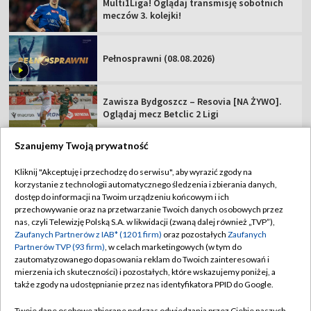
Multi1Liga! Oglądaj transmisję sobotnich
meczów 3. kolejki!
Pełnosprawni (08.08.2026)
Zawisza Bydgoszcz – Resovia [NA ŻYWO].
Oglądaj mecz Betclic 2 Ligi
Szanujemy Twoją prywatność
Kliknij "Akceptuję i przechodzę do serwisu", aby wyrazić zgody na
korzystanie z technologii automatycznego śledzenia i zbierania danych,
TVP
dostęp do informacji na Twoim urządzeniu końcowym i ich
Abonament TVP
Regulamin TVP
przechowywanie oraz na przetwarzanie Twoich danych osobowych przez
nas, czyli Telewizję Polską S.A. w likwidacji (zwaną dalej również „TVP”),
Polityka prywatności
Sklep TVP
Zaufanych Partnerów z IAB* (1201 firm)
oraz pozostałych
Zaufanych
Partnerów TVP (93 firm)
, w celach marketingowych (w tym do
Biuro Reklamy
Moje zgody
zautomatyzowanego dopasowania reklam do Twoich zainteresowań i
mierzenia ich skuteczności) i pozostałych, które wskazujemy poniżej, a
Oferta Handlowa
Biuro reklamy
także zgody na udostępnianie przez nas identyfikatora PPID do Google.
Telegazeta ogłoszenia
Kontakt
Twoje dane osobowe zbierane podczas odwiedzania przez Ciebie naszych