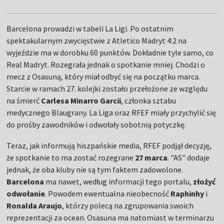
Barcelona prowadzi w tabeli La Ligi. Po ostatnim
spektakularnym zwycięstwie z Atletico Madryt 4:2 na
wyjeździe ma w dorobku 60 punktów. Dokładnie tyle samo, co
Real Madryt. Rozegrała jednak o spotkanie mniej. Chodzi o
mecz z Osasuną, który miał odbyć się na początku marca.
Starcie w ramach 27. kolejki zostało przełożone ze względu
na śmierć
Carlesa Minarro Garcii
, członka sztabu
medycznego Blaugrany. La Liga oraz RFEF miały przychylić się
do prośby zawodników i odwołały sobotnią potyczkę.
Teraz, jak informują hiszpańskie media, RFEF podjął decyzję,
że spotkanie to ma zostać rozegrane
27 marca
. "AS" dodaje
jednak, że oba kluby nie są tym faktem zadowolone.
Barcelona
ma nawet, według informacji tego portalu,
złożyć
odwołanie
. Powodem ewentualna nieobecność
Raphinhy
i
Ronalda Araujo
, którzy polecą na zgrupowania swoich
reprezentacji za ocean. Osasuna ma natomiast w terminarzu