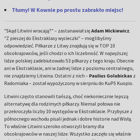
Tłumy! W Kownie po prostu zabrakło miejsc!
"Skąd Litwini wracają?" – zastanawiał się
Adam Mickiewicz
.
"Z pieszej do Ekstraklasy wycieczki" – moglibyśmy
odpowiedzieć. Piłkarze z Litwy znajdują się w TOP 10
obcokrajowców, jeśli chodzi o ich liczebność. W najwyższej
lidze polskiej zadebiutowało 53 piłkarzy z tego kraju. Obecnie
ani w Ekstraklasie, ani w żadnej lidze z poziomu centralnego,
nie znajdziemy Litwina. Ostatni z nich –
Paulius Golubickas
z
Radomiaka – został wypożyczony w sierpniu do KuPS Kuopio.
Litwini często stanowili tańszą, choć niekoniecznie lepszą
alternatywę dla rodzimych piłkarzy. Niemal połowa nie
przekroczyła liczby 10 występów w Ekstraklasie. Przybysze z
północnego wschodu pisali jednak i dobre historie nad Wisłą.
To właśnie Litwini szeroko otworzyli bramy dla
obcokrajowców w naszej lidze. Wszystko zaczęło się właśnie