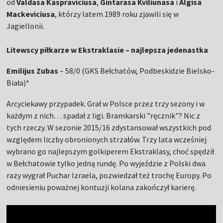
od
Valdasa Kaspraviciusa
,
Gintarasa Kviliunasa
i
Algisa
Mackeviciusa
, którzy latem 1989 roku zjawili się w
Jagiellonii.
Litewscy piłkarze w Ekstraklasie – najlepsza jedenastka
Emilijus Zubas
– 58/0 (GKS Bełchatów, Podbeskidzie Bielsko-
Biała)*
Arcyciekawy przypadek. Grał w Polsce przez trzy sezony i w
każdym z nich… spadał z ligi. Bramkarski "ręcznik"? Nic z
tych rzeczy. W sezonie 2015/16 zdystansował wszystkich pod
względem liczby obronionych strzałów. Trzy lata wcześniej
wybrano go najlepszym golkiperem Ekstraklasy, choć spędził
w Bełchatowie tylko jedną rundę. Po wyjeździe z Polski dwa
razy wygrał Puchar Izraela, pozwiedzał też trochę Europy. Po
odniesieniu poważnej kontuzji kolana zakończył karierę.