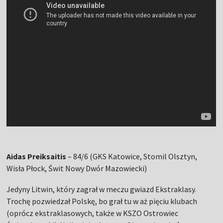
Aidas Preiksaitis
– 84/6 (GKS Katowice, Stomil Olsztyn,
Wisła Płock, Świt Nowy Dwór Mazowiecki)
Jedyny Litwin, który zagrał w meczu gwiazd Ekstraklasy.
Trochę pozwiedzał Polskę, bo grał tu w aż pięciu klubach
(oprócz ekstraklasowych, także w KSZO Ostrowiec