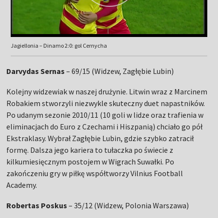
Jagiellonia – Dinamo 2:0: gol Cernycha
Darvydas Sernas
– 69/15 (Widzew, Zagłębie Lubin)
Kolejny widzewiak w naszej drużynie. Litwin wraz z Marcinem
Robakiem stworzyli niezwykle skuteczny duet napastników.
Po udanym sezonie 2010/11 (10 goli w lidze oraz trafienia w
eliminacjach do Euro z Czechami i Hiszpanią) chciało go pół
Ekstraklasy. Wybrał Zagłębie Lubin, gdzie szybko zatracił
formę. Dalsza jego kariera to tułaczka po świecie z
kilkumiesięcznym postojem w Wigrach Suwałki. Po
zakończeniu gry w piłkę współtworzy Vilnius Football
Academy.
Robertas Poskus
– 35/12 (Widzew, Polonia Warszawa)