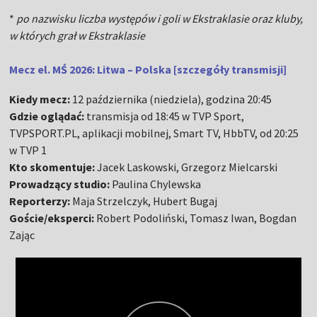
*
po nazwisku liczba występów i goli w Ekstraklasie oraz kluby,
w których grał w Ekstraklasie
Mecz el. MŚ 2026: Litwa – Polska [szczegóły transmisji]
Kiedy mecz:
12 października (niedziela), godzina 20:45
Gdzie oglądać:
transmisja od 18:45 w TVP Sport,
TVPSPORT.PL, aplikacji mobilnej, Smart TV, HbbTV, od 20:25
w TVP 1
Kto skomentuje:
Jacek Laskowski, Grzegorz Mielcarski
Prowadzący studio:
Paulina Chylewska
Reporterzy:
Maja Strzelczyk, Hubert Bugaj
Goście/eksperci:
Robert Podoliński, Tomasz Iwan, Bogdan
Zając