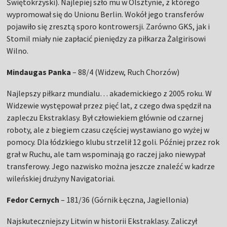
Świętokrzyski). Najlepiej szło mu w Olsztynie, z którego
wypromował się do Unionu Berlin. Wokół jego transferów
pojawiło się zresztą sporo kontrowersji. Zarówno GKS, jak i
Stomil miały nie zapłacić pieniędzy za piłkarza Żalgirisowi
Wilno.
Mindaugas Panka
– 88/4 (Widzew, Ruch Chorzów)
Najlepszy piłkarz mundialu… akademickiego z 2005 roku. W
Widzewie występował przez pięć lat, z czego dwa spędził na
zapleczu Ekstraklasy. Był człowiekiem głównie od czarnej
roboty, ale z biegiem czasu częściej wystawiano go wyżej w
pomocy. Dla łódzkiego klubu strzelił 12 goli. Później przez rok
grał w Ruchu, ale tam wspominają go raczej jako niewypał
transferowy. Jego nazwisko można jeszcze znaleźć w kadrze
wileńskiej drużyny Navigatoriai.
Fedor Cernych
– 181/36 (Górnik Łęczna, Jagiellonia)
Najskuteczniejszy Litwin w historii Ekstraklasy. Zaliczył