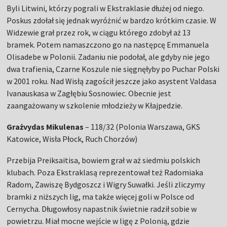
Byli Litwini, którzy pograli w Ekstraklasie dłużej od niego.
Poskus zdołał się jednak wyróżnić w bardzo krótkim czasie. W
Widzewie grał przez rok, w ciągu którego zdobył aż 13
bramek. Potem namaszczono go na następcę Emmanuela
Olisadebe w Polonii. Zadaniu nie podołał, ale gdyby nie jego
dwa trafienia, Czarne Koszule nie sięgnęłyby po Puchar Polski
w 2001 roku. Nad Wisłą zagościł jeszcze jako asystent Valdasa
Ivanauskasa w Zagłębiu Sosnowiec. Obecnie jest
zaangażowany w szkolenie młodzieży w Kłajpedzie.
Grażvydas Mikulenas
– 118/32 (Polonia Warszawa, GKS
Katowice, Wisła Płock, Ruch Chorzów)
Przebija Preiksaitisa, bowiem grał w aż siedmiu polskich
klubach. Poza Ekstraklasą reprezentował też Radomiaka
Radom, Zawiszę Bydgoszcz i Wigry Suwałki. Jeśli zliczymy
bramki z niższych lig, ma także więcej goli w Polsce od
Cernycha. Długowłosy napastnik świetnie radził sobie w
powietrzu. Miał mocne wejście w ligę z Polonią, gdzie