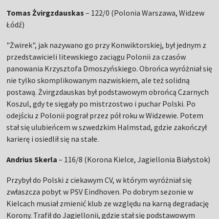
Tomas Żvirgzdauskas
– 122/0 (Polonia Warszawa, Widzew
Łódź)
"Żwirek", jak nazywano go przy Konwiktorskiej, był jednym z
przedstawicieli litewskiego zaciągu Polonii za czasów
panowania Krzysztofa Dmoszyńskiego. Obrońca wyróżniał się
nie tylko skomplikowanym nazwiskiem, ale też solidną
postawą. Żvirgzdauskas był podstawowym obrońcą Czarnych
Koszul, gdy te sięgały po mistrzostwo i puchar Polski. Po
odejściu z Polonii pograł przez pół roku w Widzewie. Potem
stał się ulubieńcem w szwedzkim Halmstad, gdzie zakończył
karierę i osiedlił się na stałe.
Andrius Skerla
– 116/8 (Korona Kielce, Jagiellonia Białystok)
Przybył do Polski z ciekawym CV, w którym wyróżniał się
zwłaszcza pobyt w PSV Eindhoven. Po dobrym sezonie w
Kielcach musiał zmienić klub ze względu na karną degradację
Korony. Trafił do Jagiellonii, gdzie stał się podstawowym