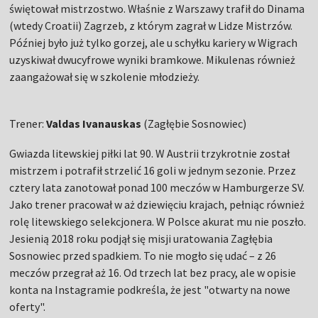
świętował mistrzostwo. Właśnie z Warszawy trafił do Dinama
(wtedy Croatii) Zagrzeb, z którym zagrał w Lidze Mistrzów.
Później było już tylko gorzej, ale u schyłku kariery w Wigrach
uzyskiwał dwucyfrowe wyniki bramkowe. Mikulenas również
zaangażował się w szkolenie młodzieży.
Trener:
Valdas Ivanauskas
(Zagłębie Sosnowiec)
Gwiazda litewskiej piłki lat 90. W Austrii trzykrotnie został
mistrzem i potrafił strzelić 16 goli w jednym sezonie. Przez
cztery lata zanotował ponad 100 meczów w Hamburgerze SV.
Jako trener pracował w aż dziewięciu krajach, pełniąc również
rolę litewskiego selekcjonera. W Polsce akurat mu nie poszło.
Jesienią 2018 roku podjął się misji uratowania Zagłębia
Sosnowiec przed spadkiem. To nie mogło się udać – z 26
meczów przegrał aż 16. Od trzech lat bez pracy, ale w opisie
konta na Instagramie podkreśla, że jest "otwarty na nowe
oferty".