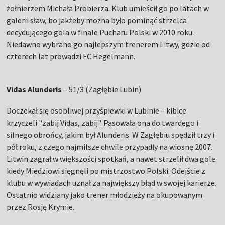
żołnierzem Michała Probierza. Klub umieścił go po latach w
galerii sław, bo jakżeby można było pominąć strzelca
decydującego gola w finale Pucharu Polski w 2010 roku.
Niedawno wybrano go najlepszym trenerem Litwy, gdzie od
czterech lat prowadzi FC Hegelmann.
Vidas Alunderis
– 51/3 (Zagłębie Lubin)
Doczekał się osobliwej przyśpiewki w Lubinie – kibice
krzyczeli "zabij Vidas, zabij". Pasowała ona do twardego i
silnego obrońcy, jakim był Alunderis. W Zagłębiu spędził trzy i
pół roku, z czego najmilsze chwile przypadły na wiosnę 2007.
Litwin zagrał w większości spotkań, a nawet strzelił dwa gole.
kiedy Miedziowi sięgnęli po mistrzostwo Polski. Odejście z
klubu w wywiadach uznał za największy błąd w swojej karierze.
Ostatnio widziany jako trener młodzieży na okupowanym
przez Rosję Krymie.