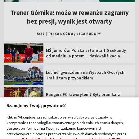
Trener Górnika: może w rewanżu zagramy
bez presji, wynik jest otwarty
5:37
|
PIŁKA NOŻNA
/
LIGA EUROPY
MŚ juniorów. Polska sztafeta 1,5 sekundy
od medalu, a potem... dyskwalifikacja
Lechici gwiazdami na Wyspach Owczych.
Trafili tam przypadkiem
Rangers FC faworytem? Były bramkarz
Celticu nie ma złudzeń
Szanujemy Twoją prywatność
Szkoci nie lekceważą Jagiellonii. "Remis
Kliknij "Akceptuję i przechodzę do serwisu", aby wyrazić zgody na
zostałby uznany za dobry wynik"
korzystanie z technologii automatycznego śledzenia i zbierania danych,
dostęp do informacji na Twoim urządzeniu końcowym i ich
przechowywanie oraz na przetwarzanie Twoich danych osobowych przez
Wicelider TdP ukarany! Przesunięcie na 121.