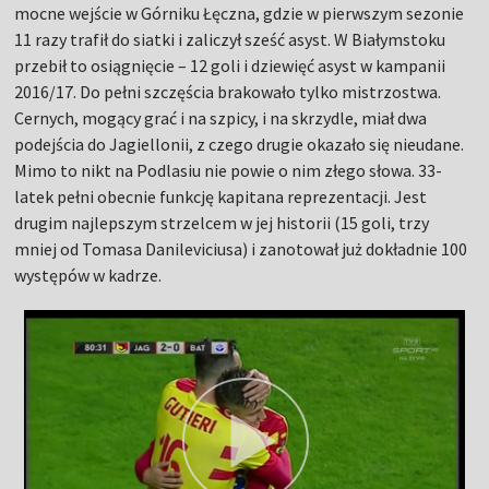
mocne wejście w Górniku Łęczna, gdzie w pierwszym sezonie
11 razy trafił do siatki i zaliczył sześć asyst. W Białymstoku
przebił to osiągnięcie – 12 goli i dziewięć asyst w kampanii
2016/17. Do pełni szczęścia brakowało tylko mistrzostwa.
Cernych, mogący grać i na szpicy, i na skrzydle, miał dwa
podejścia do Jagiellonii, z czego drugie okazało się nieudane.
Mimo to nikt na Podlasiu nie powie o nim złego słowa. 33-
latek pełni obecnie funkcję kapitana reprezentacji. Jest
drugim najlepszym strzelcem w jej historii (15 goli, trzy
mniej od Tomasa Danileviciusa) i zanotował już dokładnie 100
występów w kadrze.