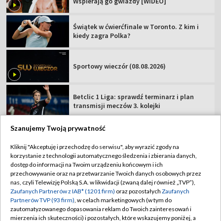
Wspierają go gwiazdy [WIDEO]
Świątek w ćwierćfinale w Toronto. Z kim i
kiedy zagra Polka?
Sportowy wieczór (08.08.2026)
Betclic 1 Liga: sprawdź terminarz i plan
transmisji meczów 3. kolejki
Szanujemy Twoją prywatność
Kliknij "Akceptuję i przechodzę do serwisu", aby wyrazić zgody na
korzystanie z technologii automatycznego śledzenia i zbierania danych,
TVP
dostęp do informacji na Twoim urządzeniu końcowym i ich
Abonament TVP
Regulamin TVP
przechowywanie oraz na przetwarzanie Twoich danych osobowych przez
nas, czyli Telewizję Polską S.A. w likwidacji (zwaną dalej również „TVP”),
Polityka prywatności
Sklep TVP
Zaufanych Partnerów z IAB* (1201 firm)
oraz pozostałych
Zaufanych
Partnerów TVP (93 firm)
, w celach marketingowych (w tym do
Biuro Reklamy
Moje zgody
zautomatyzowanego dopasowania reklam do Twoich zainteresowań i
mierzenia ich skuteczności) i pozostałych, które wskazujemy poniżej, a