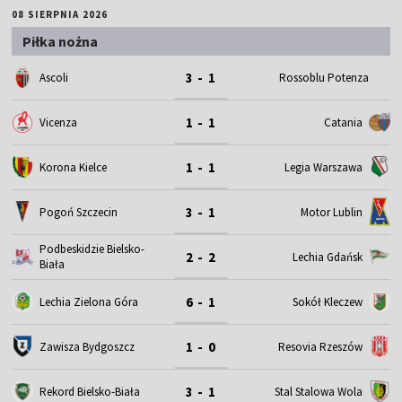
08 SIERPNIA 2026
Piłka nożna
3 - 1
Ascoli
Rossoblu Potenza
1 - 1
Vicenza
Catania
1 - 1
Korona Kielce
Legia Warszawa
3 - 1
Motor Lublin
Pogoń Szczecin
Podbeskidzie Bielsko-
2 - 2
Lechia Gdańsk
Biała
6 - 1
Lechia Zielona Góra
Sokół Kleczew
1 - 0
Zawisza Bydgoszcz
Resovia Rzeszów
3 - 1
Rekord Bielsko-Biała
Stal Stalowa Wola