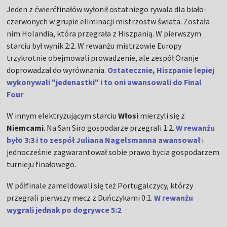
Jeden z ćwierćfinałów wyłonił ostatniego rywala dla biało-
czerwonych w grupie eliminacji mistrzostw świata. Została
nim Holandia, która przegrała z Hiszpanią. W pierwszym
starciu był wynik 2:2. W rewanżu mistrzowie Europy
trzykrotnie obejmowali prowadzenie, ale zespół Oranje
doprowadzał do wyrównania.
Ostatecznie, Hiszpanie lepiej
wykonywali "jedenastki" i to oni awansowali do Final
Four
.
W innym elektryzującym starciu
Włosi
mierzyli się z
Niemcami
. Na San Siro gospodarze przegrali 1:2.
W rewanżu
było 3:3 i to zespół Juliana Nagelsmanna awansował
i
jednocześnie zagwarantował sobie prawo bycia gospodarzem
turnieju finałowego.
W półfinale zameldowali się też Portugalczycy, którzy
przegrali pierwszy mecz z Duńczykami 0:1.
W rewanżu
wygrali jednak po dogrywce 5:2
.