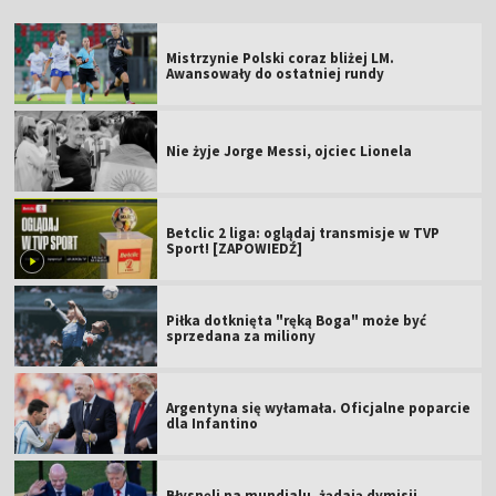
Mistrzynie Polski coraz bliżej LM.
Awansowały do ostatniej rundy
Nie żyje Jorge Messi, ojciec Lionela
Betclic 2 liga: oglądaj transmisje w TVP
Sport! [ZAPOWIEDŹ]
Piłka dotknięta "ręką Boga" może być
sprzedana za miliony
Argentyna się wyłamała. Oficjalne poparcie
dla Infantino
Błysnęli na mundialu, żądają dymisji