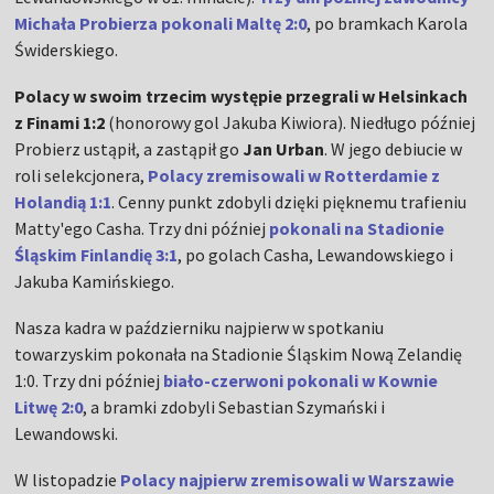
Michała Probierza pokonali Maltę 2:0
, po bramkach Karola
Świderskiego.
Polacy w swoim trzecim występie przegrali w Helsinkach
z Finami 1:2
(honorowy gol Jakuba Kiwiora). Niedługo później
Probierz ustąpił, a zastąpił go
Jan Urban
. W jego debiucie w
roli selekcjonera,
Polacy zremisowali w Rotterdamie z
Holandią 1:1
. Cenny punkt zdobyli dzięki pięknemu trafieniu
Matty'ego Casha. Trzy dni później
pokonali na Stadionie
Śląskim Finlandię 3:1
, po golach Casha, Lewandowskiego i
Jakuba Kamińskiego.
Nasza kadra w październiku najpierw w spotkaniu
towarzyskim pokonała na Stadionie Śląskim Nową Zelandię
1:0. Trzy dni później
biało-czerwoni pokonali w Kownie
Litwę 2:0
, a bramki zdobyli Sebastian Szymański i
Lewandowski.
W listopadzie
Polacy najpierw zremisowali w Warszawie