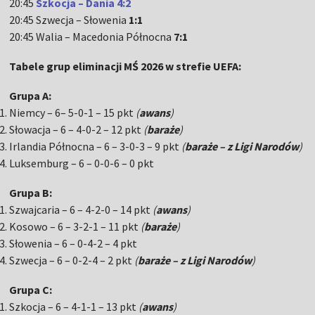
20:45
Szkocja – Dania 4:2
20:45 Szwecja – Słowenia
1:1
20:45 Walia – Macedonia Północna
7:1
Tabele grup eliminacji MŚ 2026 w strefie UEFA:
Grupa A:
Niemcy – 6– 5-0-1 – 15 pkt
(
awans
)
Słowacja – 6 – 4-0-2 – 12 pkt
(
baraże
)
Irlandia Północna – 6 – 3-0-3 – 9 pkt
(
baraże – z Ligi Narodów
)
Luksemburg – 6 – 0-0-6 – 0 pkt
Grupa B:
Szwajcaria – 6 – 4-2-0 – 14 pkt
(
awans
)
Kosowo – 6 – 3-2-1 – 11 pkt
(
baraże
)
Słowenia – 6 – 0-4-2 – 4 pkt
Szwecja – 6 – 0-2-4 – 2 pkt
(
baraże – z Ligi Narodów
)
Grupa C:
Szkocja – 6 – 4-1-1 – 13 pkt
(
awans
)