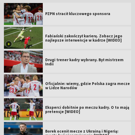
PZPN stracił kluczowego sponsora
Fabiański zakończył karierę. Zobacz jego
najlepsze interwencje w kadrze [WIDEO]
Drugi trener kadry wybrany. Był mistrzem
Indii
Oficjalnie: wiemy, gdzie Polska zagra mecze
w Lidze Narodów
Eksperci dobitnie po meczu kadry. O to mają
pretensje [WIDEO]
Borek ocenił mecze z Ukrainą i Nigerią: