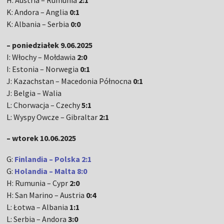
H: Austria – Rumunia
2:1
K: Andora – Anglia
0:1
K: Albania – Serbia
0:0
– poniedziałek 9.06.2025
I: Włochy – Mołdawia
2:0
I: Estonia – Norwegia
0:1
J: Kazachstan – Macedonia Północna
0:1
J: Belgia – Walia
L: Chorwacja – Czechy
5:1
L: Wyspy Owcze – Gibraltar
2:1
– wtorek 10.06.2025
G:
Finlandia – Polska 2:1
G:
Holandia – Malta 8:0
H: Rumunia – Cypr
2:0
H: San Marino – Austria
0:4
L: Łotwa – Albania
1:1
L: Serbia – Andora
3:0