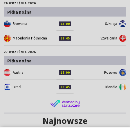
26 WRZEŚNIA 2026
Piłka nożna
Słowenia
Szkocja
13:00
Macedonia Północna
Szwajcaria
18:45
27 WRZEŚNIA 2026
Piłka nożna
Austria
Kosowo
16:00
Izrael
Irlandia
18:45
Najnowsze