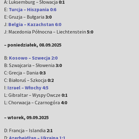
A: Luksemburg – Słowacja
0:1
E:
Turcja – Hiszpania 0:
6
E: Gruzja – Bułgaria
3:0
J:
Belgia – Kazachstan 6:0
J: Macedonia Północna – Liechtenstein
5:0
– poniedziałek, 08.09.2025
B:
Kosowo – Szwecja
2:0
B: Szwajcaria – Słowenia
3:0
C:
Grecja – Dania
0:3
C: Białoruś – Szkocja
0:2
I:
Izrael – Włochy
4:5
L: Gibraltar – Wyspy Owcze
0:1
L: Chorwacja – Czarnogóra
4:0
– wtorek, 09.09.2025
D: Francja – Islandia
2:1
D:
Azerbejdżan – Ukraina 1:1