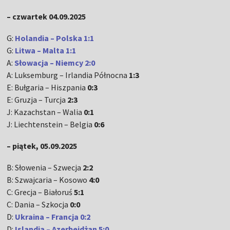
– czwartek 04.09.2025
G:
Holandia – Polska 1:1
G:
Litwa – Malta 1:1
A:
Słowacja – Niemcy 2:0
A: Luksemburg – Irlandia Północna
1:3
E: Bułgaria – Hiszpania
0:3
E: Gruzja – Turcja
2:3
J: Kazachstan – Walia
0:1
J: Liechtenstein – Belgia
0:6
– piątek, 05.09.2025
B: Słowenia – Szwecja
2:2
B: Szwajcaria – Kosowo
4:0
C: Grecja – Białoruś
5:1
C: Dania – Szkocja
0:0
D:
Ukraina – Francja 0:2
D:
Islandia – Azerbejdżan 5:0