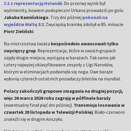
1:1 z reprezentacją Holandii
. Do przerwy wynik był
wyśmienity, bowiem podopieczni Urbana prowadzili po golu
Jakuba Kamińskiego
. Trzy dni później
pokonali na
wyjeździe Maltę 3:2
. Zwycięską bramkę zdobył w 85. minucie
Piotr Zieliński
.
Na mistrzostwa świata
bezpośrednio awansowali tylko
zwycięzcy grup
. Reprezentacje, które w swoich grupach
zajęły drugie miejsca, wystąpią w barażach. Tak samo jak
cztery najwyżej sklasyfikowane zespoły z Ligi Narodów,
którym w eliminacjach podwinęła się noga. Owe baraże
wyłonią czterech ostatnich posiadaczy biletów na mundial.
Polacy zakończyli grupowe zmagania na drugiej pozycji,
więc 26 marca 2026 roku zagrają w półfinale baraży
(ewentualny finał pięć dni później).
Transmisja losowania w
czwartek 20 listopada w Telewizji Polskiej
. Biało-czerwoni
znaleźli się w drugim koszyku.