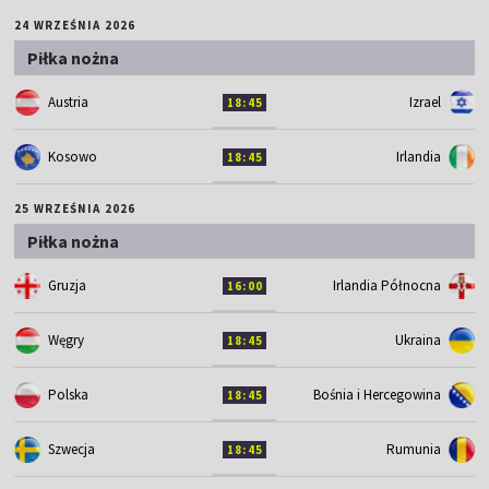
24 WRZEŚNIA 2026
Piłka nożna
Austria
Izrael
18:45
Kosowo
Irlandia
18:45
25 WRZEŚNIA 2026
Piłka nożna
Gruzja
Irlandia Północna
16:00
Węgry
Ukraina
18:45
Polska
Bośnia i Hercegowina
18:45
Szwecja
Rumunia
18:45