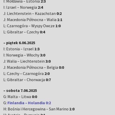
I: Mołdawia – Estonia
2:3
I: Izrael – Norwegia
2:4
J: Liechtenstein – Kazachstan
0:2
J: Macedonia Północna – Walia
1:1
L: Czarnogóra – Wyspy Owcze
1:0
L: Gibraltar – Czechy
0:4
– piątek 6.06.2025
I: Estonia – Izrael
1:3
I: Norwegia – Włochy
3:0
J: Walia – Liechtenstein
3:0
J: Macedonia Północna – Belgia
0:0
L: Czechy – Czarnogóra
2:0
L: Gibraltar – Chorwacja
0:7
– sobota 7.06.2025
G: Malta – Litwa
0:0
G:
Finlandia – Holandia 0:2
H: Bośnia i Hercegowina – San Marino
1:0