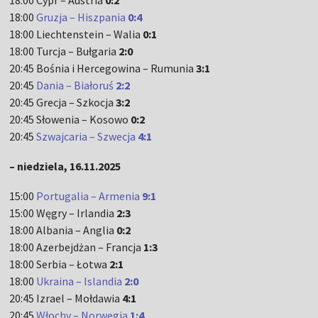
18:00 Cypr – Austria
0:2
18:00
Gruzja – Hiszpania
0:4
18:00 Liechtenstein – Walia
0:1
18:00 Turcja – Bułgaria
2:0
20:45 Bośnia i Hercegowina – Rumunia
3:1
20:45
Dania – Białoruś
2:2
20:45 Grecja – Szkocja
3:2
20:45 Słowenia – Kosowo
0:2
20:45
Szwajcaria – Szwecja
4:1
– niedziela, 16.11.2025
15:00
Portugalia – Armenia
9:1
15:00 Węgry – Irlandia
2:3
18:00 Albania – Anglia
0:2
18:00 Azerbejdżan – Francja
1:3
18:00 Serbia – Łotwa
2:1
18:00
Ukraina – Islandia
2:0
20:45 Izrael – Mołdawia
4:1
20:45
Włochy – Norwegia
1:4