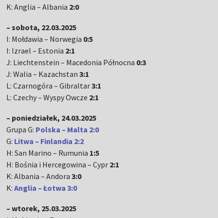
K: Anglia – Albania
2:0
– sobota, 22.03.2025
I: Mołdawia – Norwegia
0:5
I: Izrael – Estonia
2:1
J: Liechtenstein – Macedonia Północna
0:3
J: Walia – Kazachstan
3:1
L: Czarnogóra – Gibraltar
3:1
L: Czechy – Wyspy Owcze
2:1
– poniedziałek, 24.03.2025
Grupa G:
Polska
– Malta 2:0
G:
Litwa – Finlandia 2:2
H: San Marino – Rumunia
1:5
H: Bośnia i Hercegowina – Cypr
2:1
K: Albania – Andora
3:0
K:
Anglia – Łotwa 3:0
– wtorek, 25.03.2025