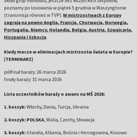
Skład grup mundialu, jeszcze bez wszystkich zespołów,
poznamy po losowaniu w piątek 5 grudnia w Waszyngtonie
(transmisja również w TVP).
W mistrzostwach z Europy
zagrają na pewno Anglia, Francja, Chorwacja, Norwegia,
Portugalia, Niemcy, Holandia, Belgia, Austria, Szwajcaria,
Hiszpania i Szkocja
.
Kiedy mecze w eliminacjach mistrzostw świata w Europie?
[TERMINARZ]
półfinał baraży: 26 marca 2026
finały baraży: 31 marca 2026
Lista uczestników baraży o awans na MŚ 2026:
1. koszyk:
Włochy, Dania, Turcja, Ukraina
2. koszyk:
POLSKA
, Walia, Czechy, Słowacja
3. koszyk:
Irlandia, Albania, Bośnia i Hercegowina, Kosowo