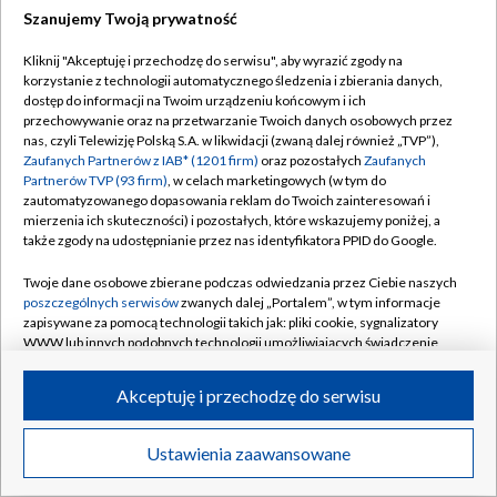
Szanujemy Twoją prywatność
Kliknij "Akceptuję i przechodzę do serwisu", aby wyrazić zgody na
korzystanie z technologii automatycznego śledzenia i zbierania danych,
dostęp do informacji na Twoim urządzeniu końcowym i ich
przechowywanie oraz na przetwarzanie Twoich danych osobowych przez
nas, czyli Telewizję Polską S.A. w likwidacji (zwaną dalej również „TVP”),
Zaufanych Partnerów z IAB* (1201 firm)
oraz pozostałych
Zaufanych
Partnerów TVP (93 firm)
, w celach marketingowych (w tym do
zautomatyzowanego dopasowania reklam do Twoich zainteresowań i
mierzenia ich skuteczności) i pozostałych, które wskazujemy poniżej, a
także zgody na udostępnianie przez nas identyfikatora PPID do Google.
Twoje dane osobowe zbierane podczas odwiedzania przez Ciebie naszych
poszczególnych serwisów
zwanych dalej „Portalem”, w tym informacje
Trener GKS zachowuje optymizm. "Nie
zapisywane za pomocą technologii takich jak: pliki cookie, sygnalizatory
jesteśmy bez szans"
WWW lub innych podobnych technologii umożliwiających świadczenie
dopasowanych i bezpiecznych usług, personalizację treści oraz reklam,
udostępnianie funkcji mediów społecznościowych oraz analizowanie
21:17
|
PIŁKA NOŻNA
/
LIGA KONFERENCJI
Akceptuję i przechodzę do serwisu
ruchu w Internecie.
Twoje dane osobowe zbierane podczas odwiedzania przez Ciebie
Lech ma dylemat po starciu Farerami.
Ustawienia zaawansowane
News
Transmisje
Wideo
Więcej
poszczególnych serwisów
na Portalu, takie jak adresy IP, identyfikatory
Roważa przełożenie meczu
Twoich urządzeń końcowych i identyfikatory plików cookie, informacje o