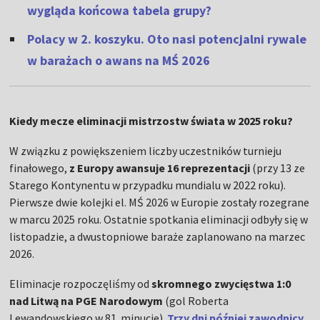
wygląda końcowa tabela grupy?
Polacy w 2. koszyku. Oto nasi potencjalni rywale
w barażach o awans na MŚ 2026
Kiedy mecze eliminacji mistrzostw świata w 2025 roku?
W związku z powiększeniem liczby uczestników turnieju
finałowego,
z Europy awansuje 16 reprezentacji
(przy 13 ze
Starego Kontynentu w przypadku mundialu w 2022 roku).
Pierwsze dwie kolejki el. MŚ 2026 w Europie zostały rozegrane
w marcu 2025 roku. Ostatnie spotkania eliminacji odbyły się w
listopadzie, a dwustopniowe baraże zaplanowano na marzec
2026.
Eliminacje rozpoczęliśmy od
skromnego zwycięstwa 1:0
nad Litwą na PGE Narodowym
(gol Roberta
Lewandowskiego w 81. minucie).
Trzy dni później zawodnicy