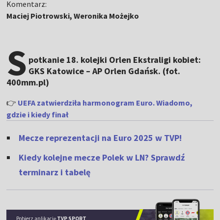
Komentarz:
Maciej Piotrowski, Weronika Możejko
S
potkanie 18. kolejki Orlen Ekstraligi kobiet:
GKS Katowice – AP Orlen Gdańsk. (fot.
400mm.pl)
👉
UEFA zatwierdziła harmonogram Euro. Wiadomo,
gdzie i kiedy finał
Mecze reprezentacji na Euro 2025 w TVP!
Kiedy kolejne mecze Polek w LN? Sprawdź
terminarz i tabelę
Pobierz aplikację
TVP SPORT