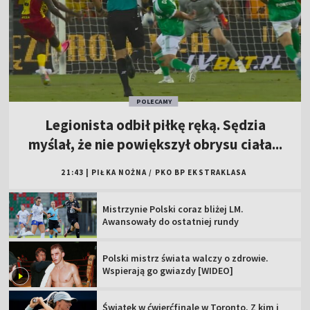
POLECAMY
Legionista odbił piłkę ręką. Sędzia
myślał, że nie powiększył obrysu ciała...
21:43
|
PIŁKA NOŻNA
/
PKO BP EKSTRAKLASA
Mistrzynie Polski coraz bliżej LM.
Awansowały do ostatniej rundy
Polski mistrz świata walczy o zdrowie.
Wspierają go gwiazdy [WIDEO]
Świątek w ćwierćfinale w Toronto. Z kim i