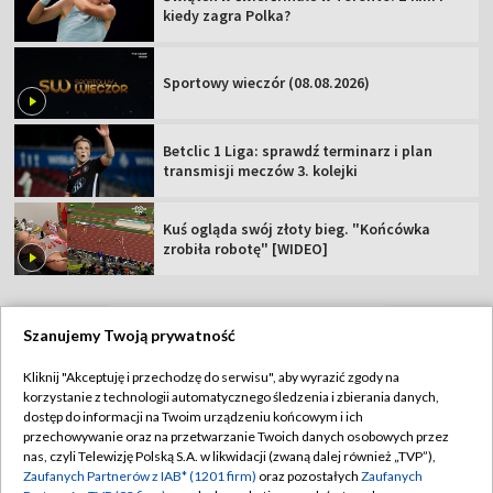
kiedy zagra Polka?
Sportowy wieczór (08.08.2026)
Betclic 1 Liga: sprawdź terminarz i plan
transmisji meczów 3. kolejki
Kuś ogląda swój złoty bieg. "Końcówka
zrobiła robotę" [WIDEO]
Szanujemy Twoją prywatność
TVP
Kliknij "Akceptuję i przechodzę do serwisu", aby wyrazić zgody na
korzystanie z technologii automatycznego śledzenia i zbierania danych,
Abonament TVP
Regulamin TVP
dostęp do informacji na Twoim urządzeniu końcowym i ich
Polityka prywatności
Sklep TVP
przechowywanie oraz na przetwarzanie Twoich danych osobowych przez
nas, czyli Telewizję Polską S.A. w likwidacji (zwaną dalej również „TVP”),
Biuro Reklamy
Moje zgody
Zaufanych Partnerów z IAB* (1201 firm)
oraz pozostałych
Zaufanych