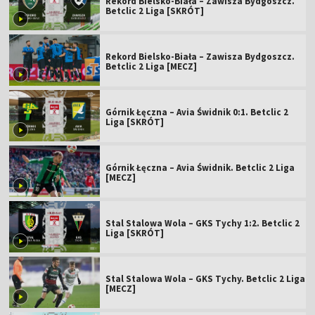
Rekord Bielsko-Biała – Zawisza Bydgoszcz.
Betclic 2 Liga [SKRÓT]
Rekord Bielsko-Biała – Zawisza Bydgoszcz.
Betclic 2 Liga [MECZ]
Górnik Łęczna – Avia Świdnik 0:1. Betclic 2
Liga [SKRÓT]
Górnik Łęczna – Avia Świdnik. Betclic 2 Liga
[MECZ]
Stal Stalowa Wola – GKS Tychy 1:2. Betclic 2
Liga [SKRÓT]
Stal Stalowa Wola – GKS Tychy. Betclic 2 Liga
[MECZ]