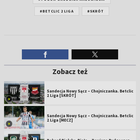
#BETCLIC 2 LIGA
#SKRÓT
Zobacz też
Sandecja Nowy Sącz – Chojniczanka. Betclic
2 Liga [SKRÓT]
Sandecja Nowy Sącz – Chojniczanka. Betclic
2 Liga [MECZ]