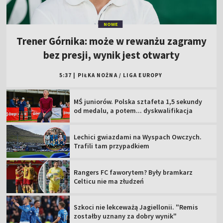
NOWE
Trener Górnika: może w rewanżu zagramy
bez presji, wynik jest otwarty
5:37
|
PIŁKA NOŻNA
/
LIGA EUROPY
MŚ juniorów. Polska sztafeta 1,5 sekundy
od medalu, a potem... dyskwalifikacja
Lechici gwiazdami na Wyspach Owczych.
Trafili tam przypadkiem
Rangers FC faworytem? Były bramkarz
Celticu nie ma złudzeń
Szkoci nie lekceważą Jagiellonii. "Remis
zostałby uznany za dobry wynik"