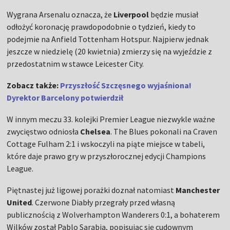
Wygrana Arsenalu oznacza, że
Liverpool
będzie musiał
odłożyć koronację prawdopodobnie o tydzień, kiedy to
podejmie na Anfield Tottenham Hotspur. Najpierw jednak
jeszcze w niedzielę (20 kwietnia) zmierzy się na wyjeździe z
przedostatnim w stawce Leicester City.
Zobacz także:
Przyszłość Szczęsnego wyjaśniona!
Dyrektor Barcelony potwierdził
W innym meczu 33. kolejki Premier League niezwykle ważne
zwycięstwo odniosła
Chelsea
. The Blues pokonali na Craven
Cottage Fulham 2:1 i wskoczyli na piąte miejsce w tabeli,
które daje prawo gry w przyszłorocznej edycji Champions
League.
Piętnastej już ligowej porażki doznał natomiast
Manchester
United
. Czerwone Diabły przegrały przed własną
publicznością z Wolverhampton Wanderers 0:1, a bohaterem
Wilków został Pablo Sarabia, popisując się cudownym