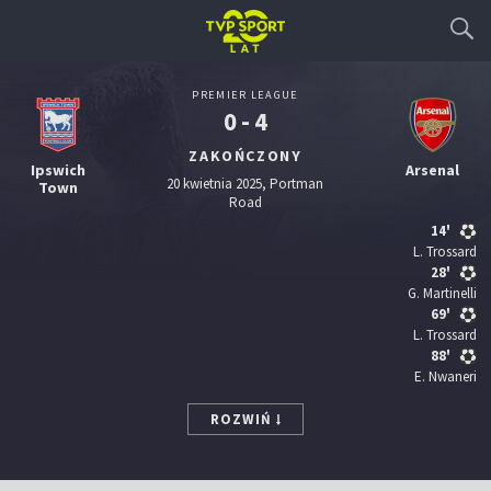
PREMIER LEAGUE
0 - 4
ZAKOŃCZONY
Ipswich
Arsenal
20 kwietnia 2025, Portman
Town
Road
14'
L. Trossard
28'
G. Martinelli
69'
L. Trossard
88'
E. Nwaneri
ROZWIŃ