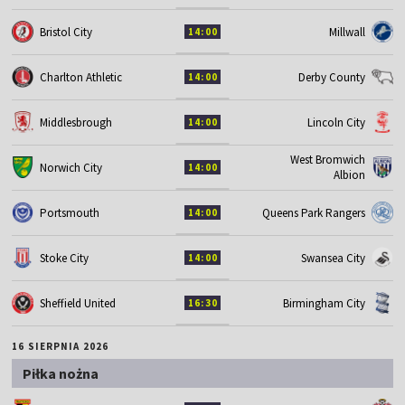
Bristol City
Millwall
14:00
Charlton Athletic
Derby County
14:00
Middlesbrough
Lincoln City
14:00
West Bromwich
Norwich City
14:00
Albion
Portsmouth
Queens Park Rangers
14:00
Stoke City
Swansea City
14:00
Sheffield United
Birmingham City
16:30
16 SIERPNIA 2026
Piłka nożna