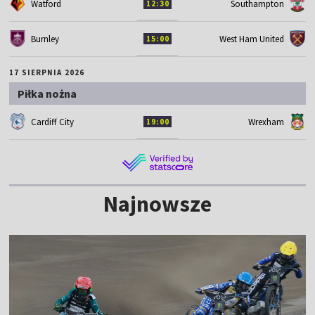
Watford
Southampton
12:30
Burnley
West Ham United
15:00
17 SIERPNIA 2026
Piłka nożna
Cardiff City
Wrexham
19:00
Najnowsze