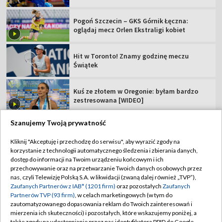
Pogoń Szczecin – GKS Górnik Łęczna:
oglądaj mecz Orlen Ekstraligi kobiet
Hit w Toronto! Znamy godzinę meczu
Świątek
Kuś ze złotem w Oregonie: byłam bardzo
zestresowana [WIDEO]
Szanujemy Twoją prywatność
Kliknij "Akceptuję i przechodzę do serwisu", aby wyrazić zgody na
korzystanie z technologii automatycznego śledzenia i zbierania danych,
TVP
dostęp do informacji na Twoim urządzeniu końcowym i ich
Abonament TVP
Regulamin TVP
przechowywanie oraz na przetwarzanie Twoich danych osobowych przez
nas, czyli Telewizję Polską S.A. w likwidacji (zwaną dalej również „TVP”),
Polityka prywatności
Sklep TVP
Zaufanych Partnerów z IAB* (1201 firm)
oraz pozostałych
Zaufanych
Partnerów TVP (93 firm)
, w celach marketingowych (w tym do
Biuro Reklamy
Moje zgody
zautomatyzowanego dopasowania reklam do Twoich zainteresowań i
mierzenia ich skuteczności) i pozostałych, które wskazujemy poniżej, a
Oferta Handlowa
Biuro reklamy
także zgody na udostępnianie przez nas identyfikatora PPID do Google.