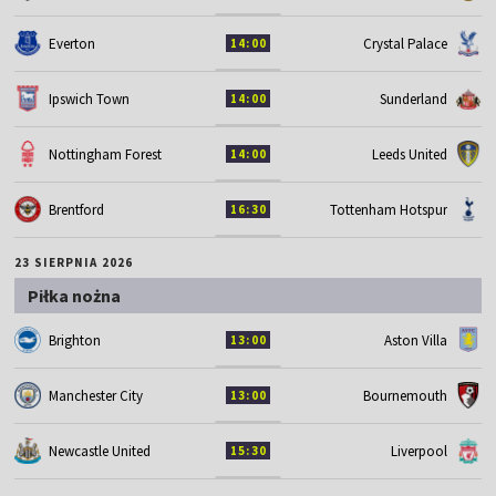
Everton
Crystal Palace
14:00
Ipswich Town
Sunderland
14:00
Nottingham Forest
Leeds United
14:00
Brentford
Tottenham Hotspur
16:30
23 SIERPNIA 2026
Piłka nożna
Brighton
Aston Villa
13:00
Manchester City
Bournemouth
13:00
Newcastle United
Liverpool
15:30