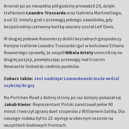
Arsenal już po niespełna pół godziny prowadził 2:0, dzięki
trafieniom
Leandro Trossarda
oraz Gabriela Martinelliego,
a od 32. minuty grał z przewagą jednego zawodnika, gdy
bezpośrednią czerwoną kartką ukarany został Leif Davis.
W drugiej połowie Kanonierzy dobili bezradnych gospodarzy.
Kolejne trafienie Leandro Trossarda i gol w końcówce Ethana
Nwaneriego sprawiły, że zespół
Mikela Artety
umocnił się na
drugiej pozycji, powiększając przewagę nad trzecim
Newcastle United do siedmiu punktów.
Zobacz także:
Jest nadzieja! Lewandowski może wrócić
szybciej do gry
Na Portman Road z dobrej strony po raz kolejny pokazał się
Jakub Kiwior
. Reprezentant Polski zanotował pełne 90
minut i tworzył zgrany duet stoperów z Williamem Salibą. Dla
naszego rodaka był to 23. występ w obecnym sezonie na
wszystkich klubowych frontach.