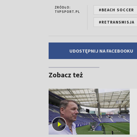
ŹRÓDŁO:
#BEACH SOCCER
TVPSPORT.PL
#RETRANSMISJA
UDOSTĘPNIJ NA FACEBOOKU
Zobacz też