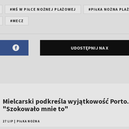
#MŚ W PIŁCE NOŻNEJ PLAŻOWEJ
#PIŁKA NOŻNA PLA
#MECZ
UDOSTĘPNIJ NA X
Mielcarski podkreśla wyjątkowość Porto.
"Szokowało mnie to"
27 LIP
|
PIŁKA NOŻNA