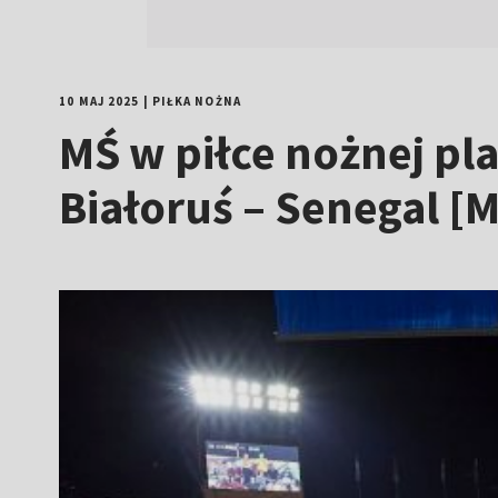
10 MAJ 2025
|
PIŁKA NOŻNA
MŚ w piłce nożnej pla
Białoruś – Senegal [