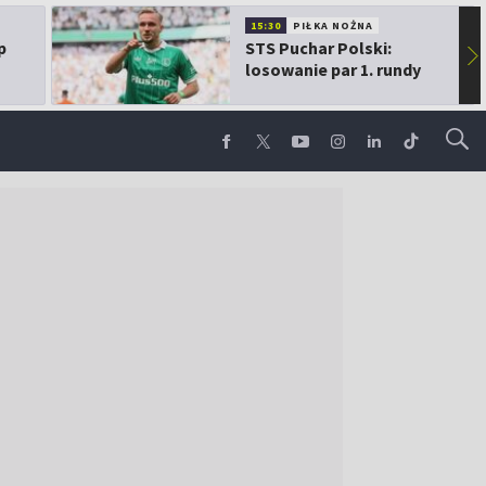
15:30
PIŁKA NOŻNA
p
STS Puchar Polski:
▶
losowanie par 1. rundy