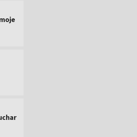
 moje
uchar