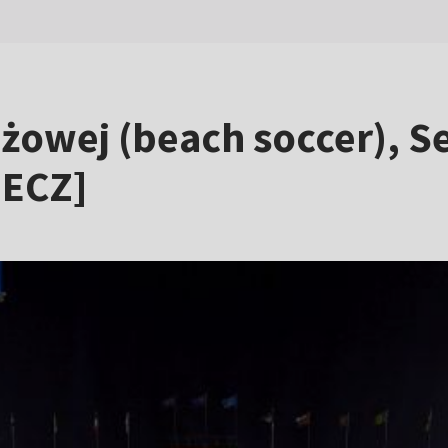
żowej (beach soccer), Ses
MECZ]