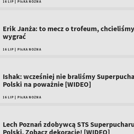
16 LIP
|
PIŁKA NOŻNA
Erik Janża: to mecz o trofeum, chcieliśm
wygrać
16 LIP
|
PIŁKA NOŻNA
Ishak: wcześniej nie braliśmy Superpuch
Polski na poważnie [WIDEO]
16 LIP
|
PIŁKA NOŻNA
Lech Poznań zdobywcą STS Superpuchar
Polski. Zobacz dekorację! [WIDEO]