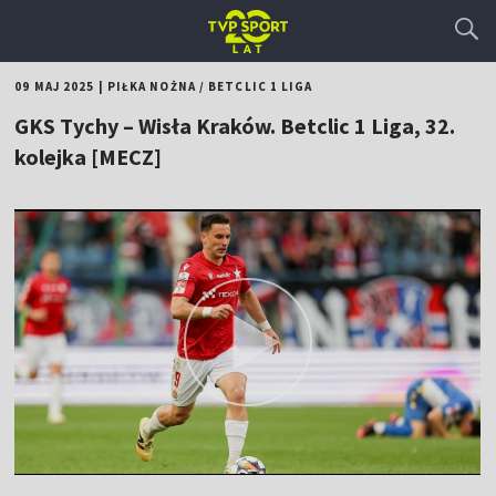
09 MAJ 2025
|
PIŁKA NOŻNA
/
BETCLIC 1 LIGA
GKS Tychy – Wisła Kraków. Betclic 1 Liga, 32.
kolejka [MECZ]