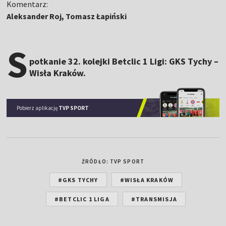
Komentarz:
Aleksander Roj, Tomasz Łapiński
S
potkanie 32. kolejki Betclic 1 Ligi: GKS Tychy –
Wisła Kraków.
Pobierz aplikację
TVP SPORT
ŹRÓDŁO: TVP SPORT
#GKS TYCHY
#WISŁA KRAKÓW
#BETCLIC 1 LIGA
#TRANSMISJA