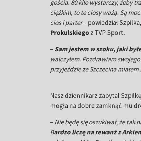
gościa. 80 kilo wystarczy, żeby tr
ciężkim, to te ciosy ważą. Są mocni
cios i parter
– powiedział Szpilka
Prokulskiego
z TVP Sport.
–
Sam jestem w szoku, jaki by
walczyłem. Pozdrawiam swojego ps
przyjeździe ze Szczecina miałem 
Nasz dziennikarz zapytał Szpilkę
mogła na dobre zamknąć mu drog
–
Nie będę się oszukiwał, że tak ni
B
ardzo liczę na rewanż z Arkie