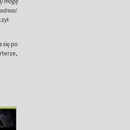
aj mogę
podnosi
czył
 się po
rterze,