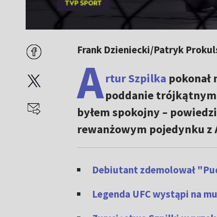
Frank Dzieniecki/Patryk Prokul
A
rtur Szpilka
pokonał n
poddanie trójkątnym 
byłem spokojny – powiedzia
rewanżowym pojedynku z 
Debiutant zdemolował "Pud
Legenda UFC wystąpi na mu