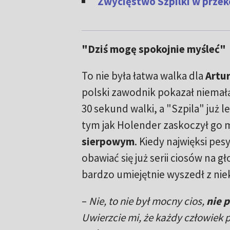
Zwycięstwo Szpilki w przek
"Dziś mogę spokojnie myśleć"
To nie była łatwa walka dla
Artu
polski zawodnik pokazał niemałą
30 sekund walki, a "Szpila" już l
tym jak Holender zaskoczył g
sierpowym
. Kiedy najwięksi pes
obawiać się już serii ciosów na g
bardzo umiejętnie wyszedł z niek
–
Nie, to nie był mocny cios,
nie 
Uwierzcie mi, że każdy człowiek p