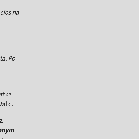
 cios na
ta. Po
rażka
alki.
z.
innym