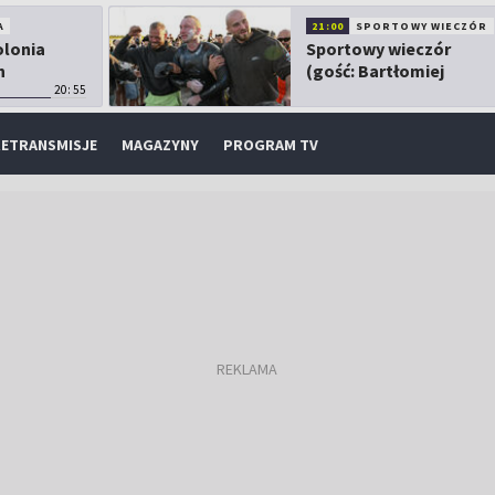
A
21:00
SPORTOWY WIECZÓR
olonia
Sportowy wieczór
h
(gość: Bartłomiej
20:55
Kubkowski)
ETRANSMISJE
MAGAZYNY
PROGRAM TV