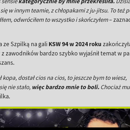
 sensie
kategorycznie by mnie przekreśliła.
Dzisi
 się w innym teamie, z chłopakami z ju-jitsu. To też 
adłem, odwróciłem to wszystko i skończyłem
– zazna
ze Szpilką na gali
KSW 94 w 2024 roku
zakończyła
 z zawodników bardzo szybko wyjaśnił temat w pa
szans.
opa, dostał cios na cios, to jeszcze bym to wiesz,
się nie stało,
więc bardzo mnie to boli.
Chociaż mu
lka.