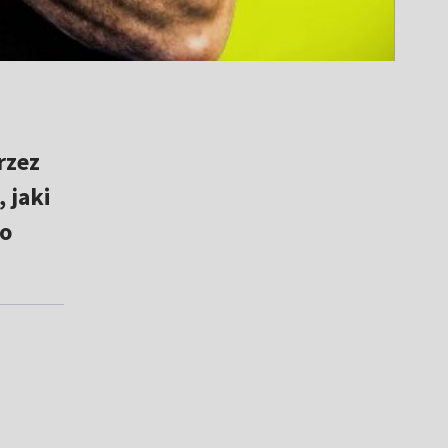
rzez
 jaki
 o