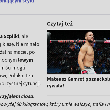
onującym stylu
Czytaj też
ra
Szpilki
, ale
 klasę. Nie minęło
eżał na macie, po
o mocnym
lewym
ymiści mogli
łowę Polaka, ten
Mateusz Gamrot poznał kol
orzystnej sytuacji.
rywala!
przyjąłem ciosu
.
owyżej 80 kilogramów, który umie walczyć, trafia i 