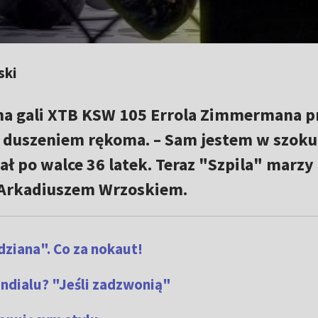
ski
a gali XTB KSW 105 Errola Zimmermana p
duszeniem rękoma. – Sam jestem w szoku,
ł po walce 36 latek. Teraz "Szpila" marzy
Arkadiuszem Wrzoskiem.
ziana". Co za nokaut!
ndialu? "Jeśli zadzwonią"