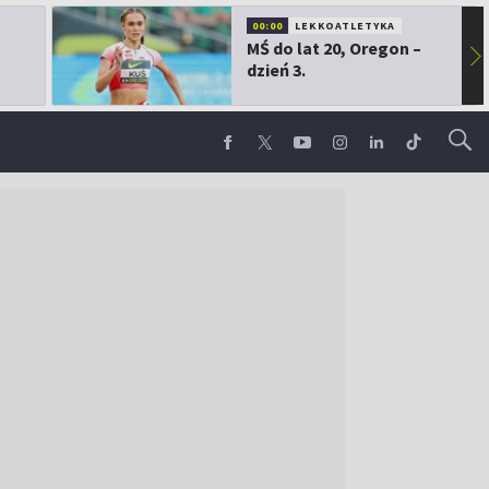
00:00
LEKKOATLETYKA
MŚ do lat 20, Oregon –
▶
dzień 3.