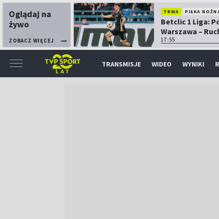
Oglądaj na
TRWA
PIŁKA NOŻN
Betclic 1 Liga: P
żywo
Warszawa – Ruc
Chorzów
17:55
ZOBACZ WIĘCEJ
TRANSMISJE
WIDEO
WYNIKI
R