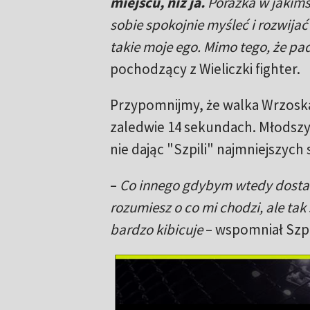
miejscu, niż ja.
Porażka w jakimś
sobie spokojnie myśleć i rozwijać
takie moje ego. Mimo tego, że p
pochodzący z Wieliczki fighter.
Przypomnijmy, że walka Wrzoska 
zaledwie 14 sekundach. Młodszy
nie dając "Szpili" najmniejszych 
–
Co innego gdybym wtedy dostał k
rozumiesz o co mi chodzi, ale tak 
bardzo kibicuje
– wspomniał Szpi