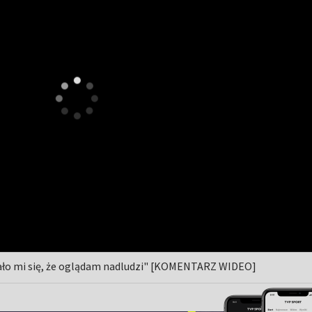
ało mi się, że oglądam nadludzi" [KOMENTARZ WIDEO]