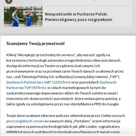
Niespodzianki w Pucharze Polski.
Pierwszoligowcy poza rozgrywkami
Szanujemy Twoją prywatność
TVP
Kliknij "Akceptuję i przechodzę do serwisu", aby wyrazić zgody na
korzystanie z technologii automatycznego śledzenia i zbierania danych,
Abonament TVP
Regulamin TVP
dostęp do informacji na Twoim urządzeniu końcowym i ich
Polityka prywatności
Sklep TVP
przechowywanie oraz na przetwarzanie Twoich danych osobowych przez
nas, czyli Telewizję Polską S.A. w likwidacji (zwaną dalej również „TVP”),
Biuro Reklamy
Moje zgody
Zaufanych Partnerów z IAB* (1201 firm)
oraz pozostałych
Zaufanych
Partnerów TVP (93 firm)
, w celach marketingowych (w tym do
Oferta Handlowa
Biuro reklamy
zautomatyzowanego dopasowania reklam do Twoich zainteresowań i
mierzenia ich skuteczności) i pozostałych, które wskazujemy poniżej, a
Telegazeta ogłoszenia
Kontakt
także zgody na udostępnianie przez nas identyfikatora PPID do Google.
Emisja w TVP
Twoje dane osobowe zbierane podczas odwiedzania przez Ciebie naszych
Kanały
Rada Programowa
poszczególnych serwisów
zwanych dalej „Portalem”, w tym informacje
zapisywane za pomocą technologii takich jak: pliki cookie, sygnalizatory
Ogłoszenia przetargowe
WWW lub innych podobnych technologii umożliwiających świadczenie
©2026 Telewizja Polska Spółka Akcyjna w likwidacji