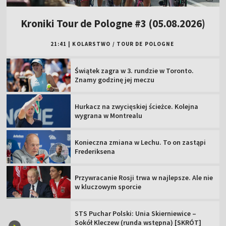
Kroniki Tour de Pologne #3 (05.08.2026)
21:41
|
KOLARSTWO
/
TOUR DE POLOGNE
Świątek zagra w 3. rundzie w Toronto.
Znamy godzinę jej meczu
Hurkacz na zwycięskiej ścieżce. Kolejna
wygrana w Montrealu
Konieczna zmiana w Lechu. To on zastąpi
Frederiksena
Przywracanie Rosji trwa w najlepsze. Ale nie
w kluczowym sporcie
STS Puchar Polski: Unia Skierniewice –
Sokół Kleczew (runda wstępna) [SKRÓT]