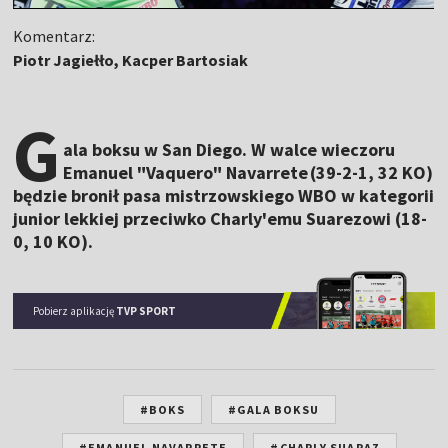
Komentarz:
Piotr Jagiełło, Kacper Bartosiak
G
ala boksu w San Diego. W walce wieczoru
Emanuel "Vaquero" Navarrete (39-2-1, 32 KO)
będzie bronił pasa mistrzowskiego WBO w kategorii
junior lekkiej przeciwko Charly'emu Suarezowi (18-
0, 10 KO).
Pobierz aplikację
TVP SPORT
#BOKS
#GALA BOKSU
#EMANUEL NAVARRETE
#CHARLY SUARAZ