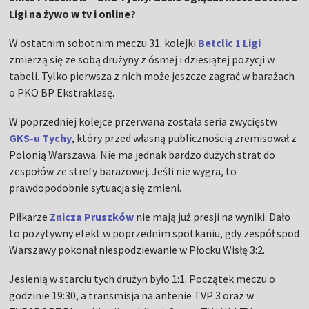
Ligi na żywo w tv i online?
W ostatnim sobotnim meczu 31. kolejki
Betclic 1 Ligi
zmierzą się ze sobą drużyny z ósmej i dziesiątej pozycji w
tabeli. Tylko pierwsza z nich może jeszcze zagrać w barażach
o PKO BP Ekstraklasę.
W poprzedniej kolejce przerwana została seria zwycięstw
GKS-u Tychy
, który przed własną publicznością zremisował z
Polonią Warszawa. Nie ma jednak bardzo dużych strat do
zespołów ze strefy barażowej. Jeśli nie wygra, to
prawdopodobnie sytuacja się zmieni.
Piłkarze
Znicza Pruszków
nie mają już presji na wyniki. Dało
to pozytywny efekt w poprzednim spotkaniu, gdy zespół spod
Warszawy pokonał niespodziewanie w Płocku Wisłę 3:2.
Jesienią w starciu tych drużyn było 1:1. Początek meczu o
godzinie 19:30, a transmisja na antenie TVP 3 oraz w