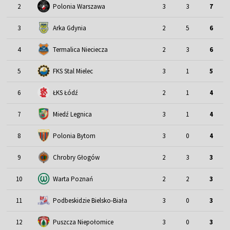
2
Polonia Warszawa
3
3
7
3
Arka Gdynia
2
5
6
4
Termalica Nieciecza
2
3
6
5
FKS Stal Mielec
3
1
5
6
ŁKS Łódź
2
1
4
7
Miedź Legnica
3
1
4
8
Polonia Bytom
3
0
4
9
Chrobry Głogów
2
3
3
10
Warta Poznań
2
2
3
11
Podbeskidzie Bielsko-Biała
3
0
3
12
Puszcza Niepołomice
3
0
3