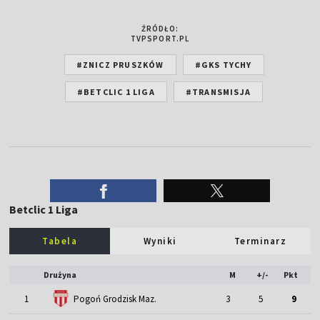
ŹRÓDŁO:
TVPSPORT.PL
#ZNICZ PRUSZKÓW
#GKS TYCHY
#BETCLIC 1 LIGA
#TRANSMISJA
Betclic 1 Liga
Tabela
Wyniki
Terminarz
Drużyna
M
+/-
Pkt
1
Pogoń Grodzisk Maz.
3
5
9