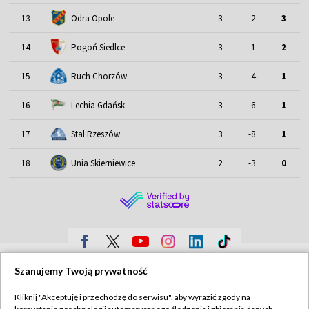
13
Odra Opole
3
-2
3
14
Pogoń Siedlce
3
-1
2
15
Ruch Chorzów
3
-4
1
16
Lechia Gdańsk
3
-6
1
17
Stal Rzeszów
3
-8
1
18
Unia Skierniewice
2
-3
0
TVP
Szanujemy Twoją prywatność
Abonament TVP
Regulamin TVP
Kliknij "Akceptuję i przechodzę do serwisu", aby wyrazić zgody na