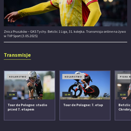
Znicz Pruszków – GKS Tychy. Betclic 1 Liga, 31. kolejka. Transmisja online na żywo
w TVP Sport (3.05.2025)
Transmisje
KOLARSTWO
KOLARSTWO
PIŁKA 
11:30
12:00
12:15
Tour de Pologne: studio
Tour de Pologne: 7. etap
Betclic 
przed 7. etapem
Chrobr