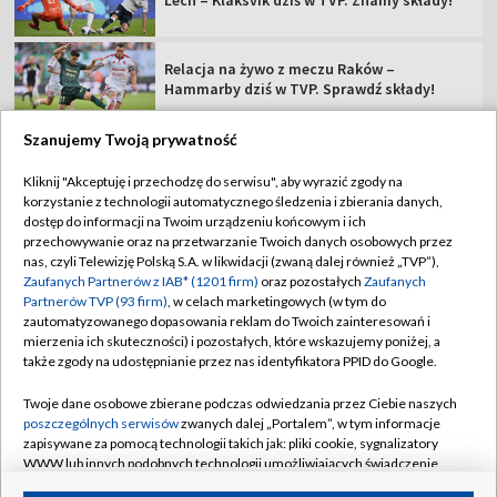
Lech – Klaksvik dziś w TVP. Znamy składy!
Relacja na żywo z meczu Raków –
Hammarby dziś w TVP. Sprawdź składy!
Szanujemy Twoją prywatność
Kliknij "Akceptuję i przechodzę do serwisu", aby wyrazić zgody na
korzystanie z technologii automatycznego śledzenia i zbierania danych,
TVP
dostęp do informacji na Twoim urządzeniu końcowym i ich
Abonament TVP
Regulamin TVP
przechowywanie oraz na przetwarzanie Twoich danych osobowych przez
nas, czyli Telewizję Polską S.A. w likwidacji (zwaną dalej również „TVP”),
Polityka prywatności
Sklep TVP
Zaufanych Partnerów z IAB* (1201 firm)
oraz pozostałych
Zaufanych
Partnerów TVP (93 firm)
, w celach marketingowych (w tym do
Biuro Reklamy
Moje zgody
zautomatyzowanego dopasowania reklam do Twoich zainteresowań i
mierzenia ich skuteczności) i pozostałych, które wskazujemy poniżej, a
Oferta Handlowa
Biuro reklamy
także zgody na udostępnianie przez nas identyfikatora PPID do Google.
Telegazeta ogłoszenia
Kontakt
Twoje dane osobowe zbierane podczas odwiedzania przez Ciebie naszych
Emisja w TVP
poszczególnych serwisów
zwanych dalej „Portalem”, w tym informacje
zapisywane za pomocą technologii takich jak: pliki cookie, sygnalizatory
Kanały
Rada Programowa
WWW lub innych podobnych technologii umożliwiających świadczenie
dopasowanych i bezpiecznych usług, personalizację treści oraz reklam,
Ogłoszenia przetargowe