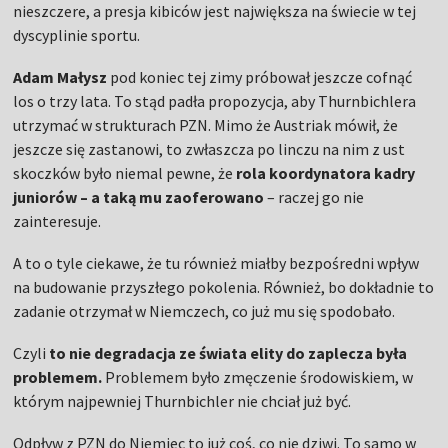
nieszczere, a presja kibiców jest największa na świecie w tej
dyscyplinie sportu.
Adam Małysz
pod koniec tej zimy próbował jeszcze cofnąć
los o trzy lata. To stąd padła propozycja, aby Thurnbichlera
utrzymać w strukturach PZN. Mimo że Austriak mówił, że
jeszcze się zastanowi, to zwłaszcza po linczu na nim z ust
skoczków było niemal pewne, że
rola koordynatora kadry
juniorów – a taką mu zaoferowano
– raczej go nie
zainteresuje.
A to o tyle ciekawe, że tu również miałby bezpośredni wpływ
na budowanie przyszłego pokolenia. Również, bo dokładnie to
zadanie otrzymał w Niemczech, co już mu się spodobało.
Czyli
to nie degradacja ze świata elity do zaplecza była
problemem.
Problemem było zmęczenie środowiskiem, w
którym najpewniej Thurnbichler nie chciał już być.
Odpływ z PZN do Niemiec to już coś, co nie dziwi. To samo w