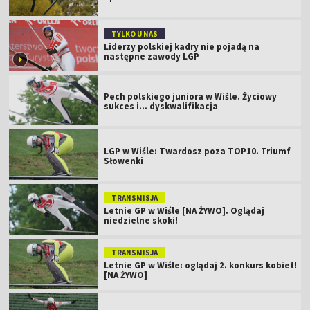
TYLKO U NAS
Liderzy polskiej kadry nie pojadą na
następne zawody LGP
Pech polskiego juniora w Wiśle. Życiowy
sukces i... dyskwalifikacja
LGP w Wiśle: Twardosz poza TOP10. Triumf
Słowenki
TRANSMISJA
Letnie GP w Wiśle [NA ŻYWO]. Oglądaj
niedzielne skoki!
TRANSMISJA
Letnie GP w Wiśle: oglądaj 2. konkurs kobiet!
[NA ŻYWO]