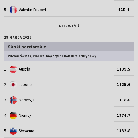
5
Valentin Foubert
425.4
ROZWIŃ
28 MARCA 2026
Skoki narciarskie
Puchar Świata, Planica, mężczyźni, konkurs drużynowy
1
Austria
1439.5
2
Japonia
1425.6
3
Norwegia
1418.0
4
Niemcy
1374.7
5
Słowenia
1332.8