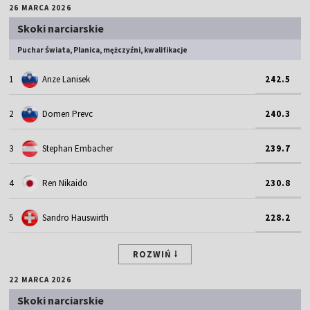
26 MARCA 2026
Skoki narciarskie
Puchar Świata, Planica, mężczyźni, kwalifikacje
1
Anze Lanisek
242.5
2
Domen Prevc
240.3
3
Stephan Embacher
239.7
4
Ren Nikaido
230.8
5
Sandro Hauswirth
228.2
ROZWIŃ
22 MARCA 2026
Skoki narciarskie