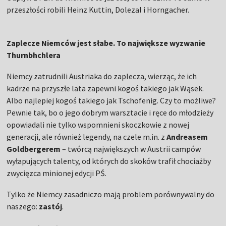
przeszłości robili Heinz Kuttin, Dolezal i Horngacher.
Zaplecze Niemców jest słabe. To największe wyzwanie
Thurnbhchlera
Niemcy zatrudnili Austriaka do zaplecza, wierząc, że ich
kadrze na przyszłe lata zapewni kogoś takiego jak Wąsek.
Albo najlepiej kogoś takiego jak Tschofenig. Czy to możliwe?
Pewnie tak, bo o jego dobrym warsztacie i ręce do młodzieży
opowiadali nie tylko wspomnieni skoczkowie z nowej
generacji, ale również legendy, na czele m.in. z
Andreasem
Goldbergerem
– twórcą największych w Austrii campów
wyłapujących talenty, od których do skoków trafił chociażby
zwycięzca minionej edycji PŚ.
Tylko że Niemcy zasadniczo mają problem porównywalny do
naszego:
zastój
.