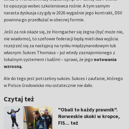
to opozycja wobec szkoleniowca rośnie. A tym samym
narasta dyskusja czy gdy w 2026 wygaśnie jego kontrakt, DSV
powinna go przedłużać w obecnej formie.
Jeśli za rok okaże się, że Horngacher się żegna (być może nie,
nie wiadomo), to szefowie federacji będą mieli dwa wyjścia:
rozejrzeć się za następcą na rynku międzynarodowym lub
własnym. Sukces Thomasa – już wtedy zaznajomionego z
lokalnym systemem i ludźmi – sprawi, że jego
notowania
wzrosną.
Ale do tego jest potrzebny sukces. Sukces i zaufanie, którego
w Polsce środowisko mu ostatecznie nie dało.
Czytaj też
"Obali to każdy prawnik".
Norweskie skoki w kropce,
FIS... też