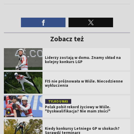
Zobacz też
Liderzy zostają w domu. Znamy skład na
kolejny konkurs LGP
FIS nie próżnowała w Wiśle. Niecodzienne
wykluczenia
TYLKO U NAS
Polak pobił rekord życiowy w Wiśle.
"Dyskwalifikacja? Nie mam złości"
Kiedy konkursy Letniego GP w skokach?
Sprawdź terminarz