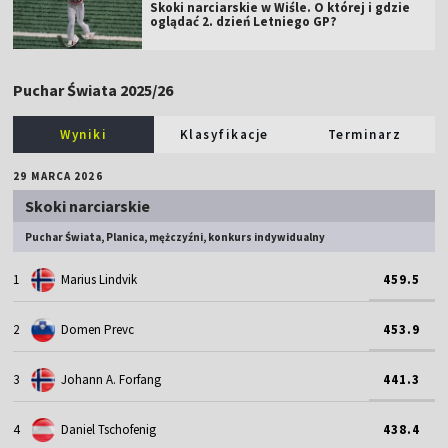
Skoki narciarskie w Wiśle. O której i gdzie
oglądać 2. dzień Letniego GP?
Puchar Świata 2025/26
Wyniki
Klasyfikacje
Terminarz
29 MARCA 2026
Skoki narciarskie
Puchar Świata, Planica, mężczyźni, konkurs indywidualny
1
Marius Lindvik
459.5
2
Domen Prevc
453.9
3
Johann A. Forfang
441.3
4
Daniel Tschofenig
438.4