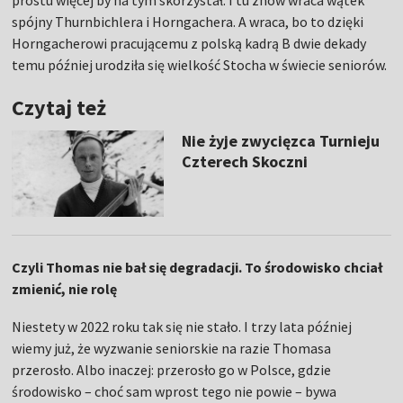
prostu więcej by na tym skorzystał. I tu znów wraca wątek
spójny Thurnbichlera i Horngachera. A wraca, bo to dzięki
Horngacherowi pracującemu z polską kadrą B dwie dekady
temu później urodziła się wielkość Stocha w świecie seniorów.
Czytaj też
Nie żyje zwycięzca Turnieju
Czterech Skoczni
Czyli Thomas nie bał się degradacji. To środowisko chciał
zmienić, nie rolę
Niestety w 2022 roku tak się nie stało. I trzy lata później
wiemy już, że wyzwanie seniorskie na razie Thomasa
przerosło. Albo inaczej: przerosło go w Polsce, gdzie
środowisko – choć sam wprost tego nie powie – bywa