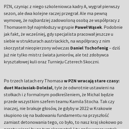
PZN, czyniąc z niego szkoleniowca kadry A, wygrał pierwszy
sezon, ale dwa kolejne raczej przegrał. Ale ma pewną
wymowę, że najbardziej zadowoloną osobą ze współpracy z
Thomasem był najmłodszy w grupie
Paweł Wąsek
. Podobnie
jak fakt, że wcześniej, gdy specjalista pracował jeszcze u
siebie w strukturach austriackich, na współpracy z nim
skorzystał nieopierzony wówczas
Daniel Tschofenig
– dziś
już nie tylko mistrz świata juniorów, ale też zdobywca
kryształowej kuli oraz Turnieju Czterech Skoczni.
Po trzech latach ery Thomasa
w PZN wracają stare czasy:
duet Maciusiak-Doleżal
, tyle że odwrotnie ustawieni na
stołkach i z formalnym podkreśleniem, że Michal będzie
przede wszystkim szefem teamu Kamila Stocha. Tak czy
inaczej, nie brakuje głosów, że gdyby w 2022 w Krakowie
skupiono się na budowaniu fundamentu na przyszłość
zamiast detonowania tego, co było, to nasz kraj skokowo po