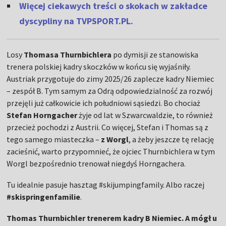
Więcej ciekawych treści o skokach w zakładce
dyscypliny na TVPSPORT.PL.
Losy
Thomasa Thurnbichlera
po dymisji ze stanowiska
trenera polskiej kadry skoczków w końcu się wyjaśniły.
Austriak przygotuje do zimy 2025/26 zaplecze kadry Niemiec
– zespół B. Tym samym za Odrą odpowiedzialność za rozwój
przejęli już całkowicie ich południowi sąsiedzi. Bo chociaż
Stefan Horngacher
żyje od lat w Szwarcwaldzie, to również
przecież pochodzi z Austrii. Co więcej, Stefan i Thomas są z
tego samego miasteczka –
z Worgl
, a żeby jeszcze tę relację
zacieśnić, warto przypomnieć, że ojciec Thurnbichlera w tym
Worgl bezpośrednio trenował niegdyś Horngachera.
Tu idealnie pasuje hasztag #skijumpingfamily. Albo raczej
#skispringenfamilie
.
Thomas Thurnbichler trenerem kadry B Niemiec. A mógł u