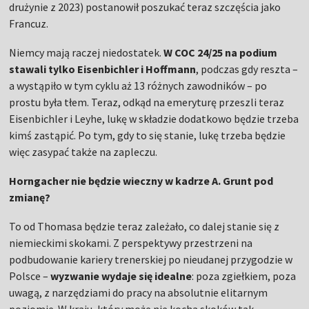
drużynie z 2023) postanowił poszukać teraz szczęścia jako
Francuz.
Niemcy mają raczej niedostatek.
W COC 24/25 na podium
stawali tylko Eisenbichler i Hoffmann
, podczas gdy reszta –
a wystąpiło w tym cyklu aż 13 różnych zawodników – po
prostu była tłem. Teraz, odkąd na emeryturę przeszli teraz
Eisenbichler i Leyhe, lukę w składzie dodatkowo będzie trzeba
kimś zastąpić. Po tym, gdy to się stanie, lukę trzeba będzie
więc zasypać także na zapleczu.
Horngacher nie będzie wieczny w kadrze A. Grunt pod
zmianę?
To od Thomasa będzie teraz zależało, co dalej stanie się z
niemieckimi skokami. Z perspektywy przestrzeni na
podbudowanie kariery trenerskiej po nieudanej przygodzie w
Polsce –
wyzwanie wydaje się idealne
: poza zgiełkiem, poza
uwagą, z narzędziami do pracy na absolutnie elitarnym
poziomie. W kraju, który może nie kocha skoków tak