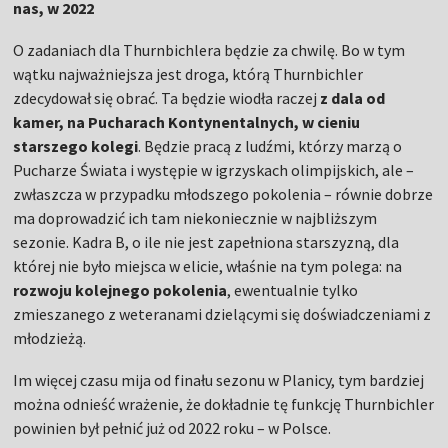
nas, w 2022
O zadaniach dla Thurnbichlera będzie za chwilę. Bo w tym
wątku najważniejsza jest droga, którą Thurnbichler
zdecydował się obrać. Ta będzie wiodła raczej
z dala od
kamer, na Pucharach Kontynentalnych, w cieniu
starszego kolegi
. Będzie pracą z ludźmi, którzy marzą o
Pucharze Świata i występie w igrzyskach olimpijskich, ale –
zwłaszcza w przypadku młodszego pokolenia – równie dobrze
ma doprowadzić ich tam niekoniecznie w najbliższym
sezonie. Kadra B, o ile nie jest zapełniona starszyzną, dla
której nie było miejsca w elicie, właśnie na tym polega: na
rozwoju kolejnego pokolenia
, ewentualnie tylko
zmieszanego z weteranami dzielącymi się doświadczeniami z
młodzieżą.
Im więcej czasu mija od finału sezonu w Planicy, tym bardziej
można odnieść wrażenie, że dokładnie tę funkcję Thurnbichler
powinien był pełnić już od 2022 roku – w Polsce.