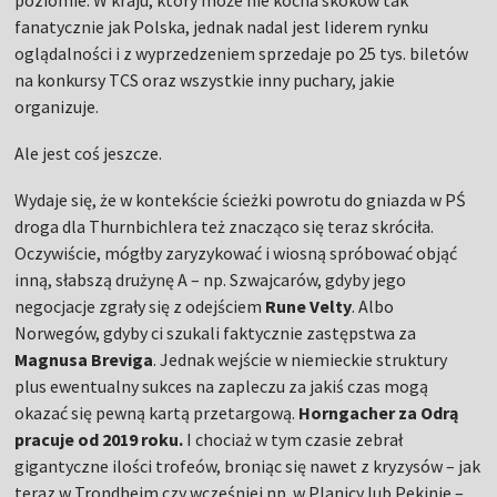
fanatycznie jak Polska, jednak nadal jest liderem rynku
oglądalności i z wyprzedzeniem sprzedaje po 25 tys. biletów
na konkursy TCS oraz wszystkie inny puchary, jakie
organizuje.
Ale jest coś jeszcze.
Wydaje się, że w kontekście ścieżki powrotu do gniazda w PŚ
droga dla Thurnbichlera też znacząco się teraz skróciła.
Oczywiście, mógłby zaryzykować i wiosną spróbować objąć
inną, słabszą drużynę A – np. Szwajcarów, gdyby jego
negocjacje zgrały się z odejściem
Rune Velty
. Albo
Norwegów, gdyby ci szukali faktycznie zastępstwa za
Magnusa Breviga
. Jednak wejście w niemieckie struktury
plus ewentualny sukces na zapleczu za jakiś czas mogą
okazać się pewną kartą przetargową.
Horngacher za Odrą
pracuje od 2019 roku.
I chociaż w tym czasie zebrał
gigantyczne ilości trofeów, broniąc się nawet z kryzysów – jak
teraz w Trondheim czy wcześniej np. w Planicy lub Pekinie –