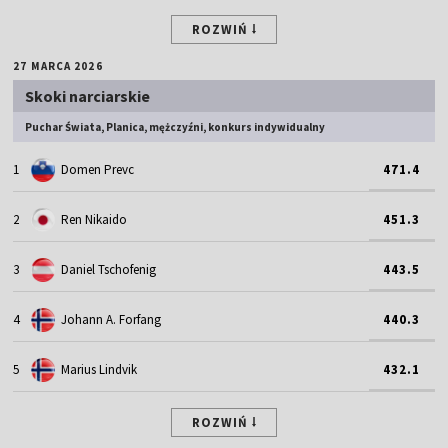
ROZWIŃ
27 MARCA 2026
Skoki narciarskie
Puchar Świata, Planica, mężczyźni, konkurs indywidualny
1
Domen Prevc
471.4
2
Ren Nikaido
451.3
3
Daniel Tschofenig
443.5
4
Johann A. Forfang
440.3
5
Marius Lindvik
432.1
ROZWIŃ