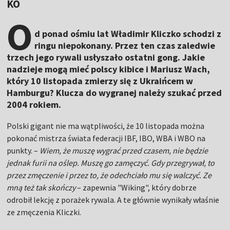
KO
O
d ponad ośmiu lat Władimir Kliczko schodzi z
ringu niepokonany. Przez ten czas zaledwie
trzech jego rywali usłyszało ostatni gong. Jakie
nadzieje mogą mieć polscy kibice i Mariusz Wach,
który 10 listopada zmierzy się z Ukraińcem w
Hamburgu? Klucza do wygranej należy szukać przed
2004 rokiem.
Polski gigant nie ma wątpliwości, że 10 listopada można
pokonać mistrza świata federacji IBF, IBO, WBA i WBO na
punkty. –
Wiem, że muszę wygrać przed czasem, nie będzie
jednak furii na oślep. Muszę go zamęczyć. Gdy przegrywał, to
przez zmęczenie i przez to, że odechciało mu się walczyć. Ze
mną też tak skończy
– zapewnia "Wiking", który dobrze
odrobił lekcję z porażek rywala. A te głównie wynikały właśnie
ze zmęczenia Kliczki.