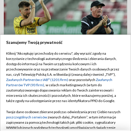
Szanujemy Twoją prywatność
Kliknij "Akceptuję i przechodzę do serwisu", aby wyrazić zgody na
korzystanie z technologii automatycznego śledzenia i zbierania danych,
dostęp do informacji na Twoim urządzeniu końcowym i ich
Trener GKS zachowuje optymizm. "Nie
przechowywanie oraz na przetwarzanie Twoich danych osobowych przez
nas, czyli Telewizję Polską S.A. w likwidacji (zwaną dalej również „TVP”),
jesteśmy bez szans"
Zaufanych Partnerów z IAB* (1201 firm)
oraz pozostałych
Zaufanych
Partnerów TVP (93 firm)
, w celach marketingowych (w tym do
zautomatyzowanego dopasowania reklam do Twoich zainteresowań i
21:17
|
PIŁKA NOŻNA
/
LIGA KONFERENCJI
mierzenia ich skuteczności) i pozostałych, które wskazujemy poniżej, a
także zgody na udostępnianie przez nas identyfikatora PPID do Google.
Lech ma dylemat po starciu Farerami.
Roważa przełożenie meczu
Twoje dane osobowe zbierane podczas odwiedzania przez Ciebie naszych
poszczególnych serwisów
zwanych dalej „Portalem”, w tym informacje
zapisywane za pomocą technologii takich jak: pliki cookie, sygnalizatory
Dobry start Świątek. "Jestem zadowolona
WWW lub innych podobnych technologii umożliwiających świadczenie