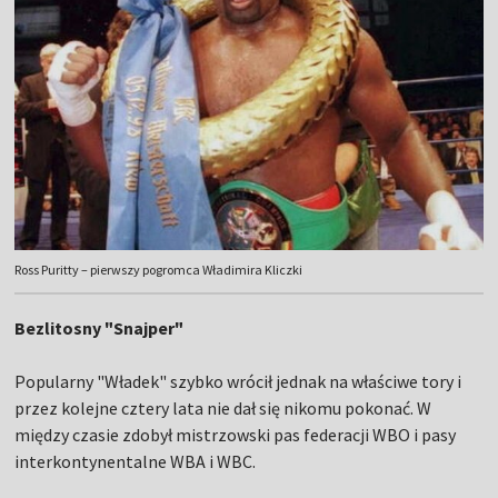
Ross Puritty – pierwszy pogromca Władimira Kliczki
Bezlitosny "Snajper"
Popularny "Władek" szybko wrócił jednak na właściwe tory i
przez kolejne cztery lata nie dał się nikomu pokonać. W
między czasie zdobył mistrzowski pas federacji WBO i pasy
interkontynentalne WBA i WBC.