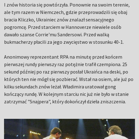
I znów historia się powtórzyła. Ponownie na swoim terenie,
ale tym razem w Niemczech, gdzie przeprowadzili się obaj
bracia Kliczko, Ukrainiec znów znalazł sensacyjnego
pogromcę. Przed starciem w Hannoverze niewiele osób
dawało szanse Corrie'mu Sandersowi. Przed walką
bukmacherzy płacili za jego zwycięstwo w stosunku 40-1.
Anonimowy reprezentant RPA na minutę przed końcem
pierwszej rundy pierwszy raz potężnie trafił czempiona. 25
sekund później po raz pierwszy posłał Ukraińca na deski, po
których ten nie mógł się pozbierać. Wstał na osiem, ale już po
kilku sekundach znów leżał. Władimira uratował gong
kończący rundę. W kolejnym starciu nic już nie było w stanie
zatrzymać "Snajpera", który dokończył dzieła zniszczenia.