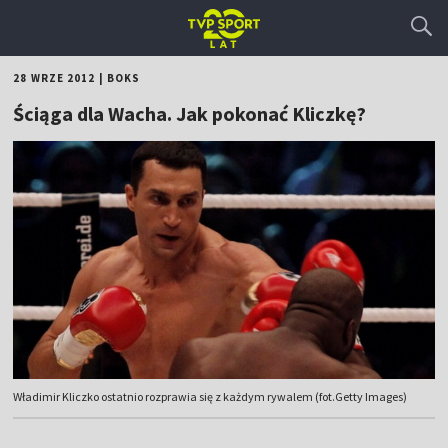
28 WRZE 2012
|
BOKS
Ściąga dla Wacha. Jak pokonać Kliczkę?
Władimir Kliczko ostatnio rozprawia się z każdym rywalem (fot.Getty Images)