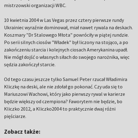
mistrzowski organizacji WBC.
10 kwietnia 2004 w Las Vegas przez cztery pierwsze rundy
Ukrainiec wyraźnie dominował, miał nawet rywala na deskach.
Koszmary "Dr Stalowego Młota" powróciły w piątej rundzie.
Po serii silnych ciosów "Władek" był liczony na stojąco, a po
zakończeniu starcia i kolejnych ciosach Amerykanina upadł.
Nie mógł dojść o własnych siłach do swojego narożnika, więc
sędzia zakończył starcie.
Od tego czasu jeszcze tylko Samuel Peter rzucał Władimira
Kliczkę na deski, ale nie zdołał go pokonać. Czy uda się to
Mariuszowi Wachowi, który jako pierwszy rywal w karierze
będzie większy od czempiona? Faworytem nie będzie, bo
Kliczko 2012, a Kliczko2004 to praktycznie dwaj różni
pięściarze.
Zobacz także: