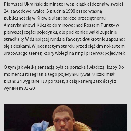
Pierwszej Ukraiński dominator wagi ciężkiej doznał w swojej
24. zawodowej walce. 5 grudnia 1998 przed własną
publicznością w Kijowie uległ bardzo przeciętnemu
Amerykaninowi. Kliczko dominował nad Rossem Puritty w
pierwszej części pojedynku, ale pod koniec walki zupełnie
stracił siły. W dziesiątej rundzie faworyt dwukrotnie zapoznał
się z deskami. W jedenastym starciu przed ciężkim nokautem
uratował go trener, który wbiegł na ring i przerwał pojedynek.
O tym jak wielką sensacją była ta porażka świadczą liczby. Do
momentu rozegrania tego pojedynku rywal Kliczki miał
bilans 24 wygrane i 13 porażek, a całą karierę zakończył z
wynikiem 31-20.