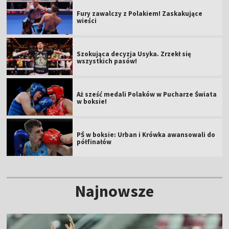
Fury zawalczy z Polakiem! Zaskakujące
wieści
Szokująca decyzja Usyka. Zrzekł się
wszystkich pasów!
Aż sześć medali Polaków w Pucharze Świata
w boksie!
PŚ w boksie: Urban i Krówka awansowali do
półfinałów
Najnowsze