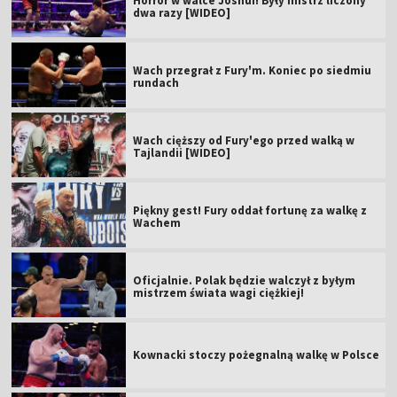
Horror w walce Joshui! Były mistrz liczony
dwa razy [WIDEO]
Wach przegrał z Fury'm. Koniec po siedmiu
rundach
Wach cięższy od Fury'ego przed walką w
Tajlandii [WIDEO]
Piękny gest! Fury oddał fortunę za walkę z
Wachem
Oficjalnie. Polak będzie walczył z byłym
mistrzem świata wagi ciężkiej!
Kownacki stoczy pożegnalną walkę w Polsce