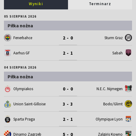
Wyniki
Terminarz
05 SIERPNIA 2026
Piłka nożna
2 - 0
Fenerbahce
Sturm Graz
2 - 1
Aarhus GF
Sabah
04 SIERPNIA 2026
Piłka nożna
0 - 0
Olympiakos
N.E.C. Nijmegen
3 - 3
Union Saint-Gilloise
Bodo/Glimt
2 - 1
Sparta Praga
Olympique Lyon
5 - 0
Dinamo Zagrzeb
Żalgiris Kowno