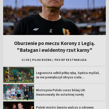
Oburzenie po meczu Korony z Legią.
"Bałagan i ewidentny rzut karny"
21:58
|
PIŁKA NOŻNA
/
PKO BP EKSTRAKLASA
Legionista odbił piłkę ręką. Sędzia myślał,
że nie powiększył obrysu ciała...
Mistrzynie Polski coraz bliżej LM.
Awansowały do ostatniej rundy
Polski mistrz świata walczy o zdrowie.