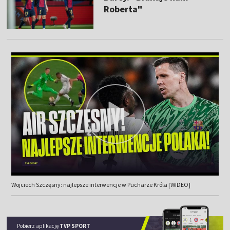
Roberta"
Wojciech Szczęsny: najlepsze interwencje w Pucharze Króla [WIDEO]
Pobierz aplikację
TVP SPORT