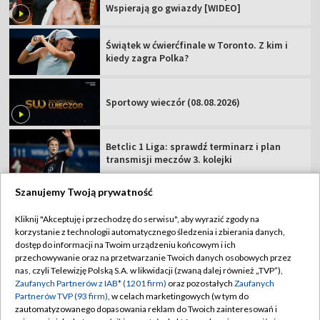
Wspierają go gwiazdy [WIDEO]
Świątek w ćwierćfinale w Toronto. Z kim i
kiedy zagra Polka?
Sportowy wieczór (08.08.2026)
Betclic 1 Liga: sprawdź terminarz i plan
transmisji meczów 3. kolejki
Szanujemy Twoją prywatność
Kliknij "Akceptuję i przechodzę do serwisu", aby wyrazić zgody na
korzystanie z technologii automatycznego śledzenia i zbierania danych,
TVP
dostęp do informacji na Twoim urządzeniu końcowym i ich
Abonament TVP
Regulamin TVP
przechowywanie oraz na przetwarzanie Twoich danych osobowych przez
nas, czyli Telewizję Polską S.A. w likwidacji (zwaną dalej również „TVP”),
Polityka prywatności
Sklep TVP
Zaufanych Partnerów z IAB* (1201 firm)
oraz pozostałych
Zaufanych
Partnerów TVP (93 firm)
, w celach marketingowych (w tym do
Biuro Reklamy
Moje zgody
zautomatyzowanego dopasowania reklam do Twoich zainteresowań i