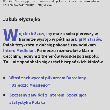
Wojciech Szczęsny po meczu rozmawiał z piłkarzami oraz członkiem sztabu
szkoleniowego Interu (fot. Getty/Relevo).
Jakub Kłyszejko
W
ojciech Szczęsny
ma za sobą pierwszy w
karierze występ w półfinale
Ligi Mistrzów
.
Polak trzykrotnie dał się pokonać zawodnikom
Interu Mediolan
. Po meczu rozmawiał z Mario
Cecchim, jednym z trenerów włoskiego zespołu.
To... nie spodobało się części hiszpańskich kibiców.
Włosi zachwyceni piłkarzem Barcelony.
"Dziedzic Messiego"
Szczęsny zawiódł z Interem. Szokująca
statystyka Polaka