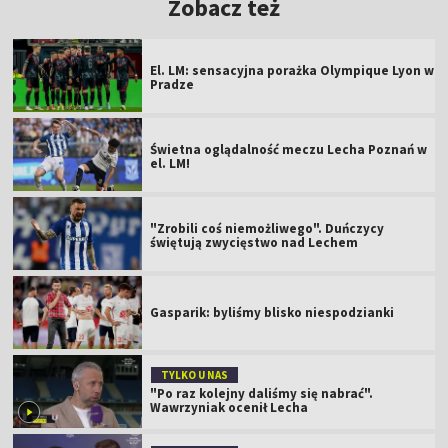
Zobacz też
El. LM: sensacyjna porażka Olympique Lyon w
Pradze
Świetna oglądalność meczu Lecha Poznań w
el. LM!
"Zrobili coś niemożliwego". Duńczycy
świętują zwycięstwo nad Lechem
Gasparik: byliśmy blisko niespodzianki
TYLKO U NAS
"Po raz kolejny daliśmy się nabrać".
Wawrzyniak ocenił Lecha