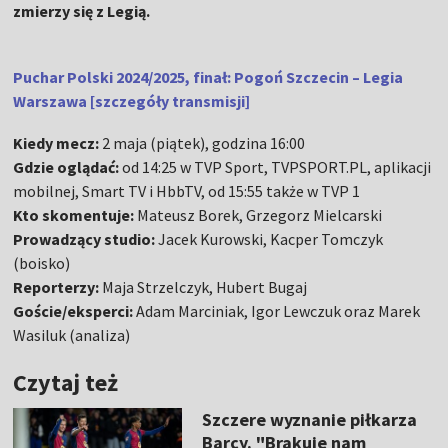
zmierzy się z Legią.
Puchar Polski 2024/2025, finał: Pogoń Szczecin – Legia
Warszawa [szczegóły transmisji]
Kiedy mecz:
2 maja (piątek), godzina 16:00
Gdzie oglądać:
od 14:25 w TVP Sport, TVPSPORT.PL, aplikacji
mobilnej, Smart TV i HbbTV, od 15:55 także w TVP 1
Kto skomentuje:
Mateusz Borek, Grzegorz Mielcarski
Prowadzący studio:
Jacek Kurowski, Kacper Tomczyk
(boisko)
Reporterzy:
Maja Strzelczyk, Hubert Bugaj
Goście/eksperci:
Adam Marciniak, Igor Lewczuk oraz Marek
Wasiluk (analiza)
Czytaj też
Szczere wyznanie piłkarza
Barcy. "Brakuje nam