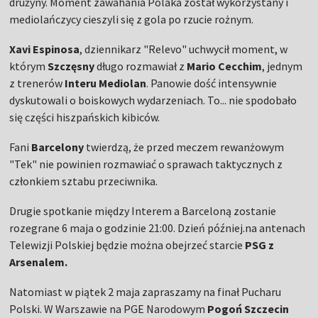
drużyny. Moment zawahania Polaka został wykorzystany i
mediolańczycy cieszyli się z gola po rzucie rożnym.
Xavi Espinosa
, dziennikarz "Relevo" uchwycił moment, w
którym
Szczęsny
długo rozmawiał z
Mario Cecchim
, jednym
z trenerów
Interu Mediolan
. Panowie dość intensywnie
dyskutowali o boiskowych wydarzeniach. To... nie spodobało
się części hiszpańskich kibiców.
Fani
Barcelony
twierdzą, że przed meczem rewanżowym
"Tek" nie powinien rozmawiać o sprawach taktycznych z
członkiem sztabu przeciwnika.
Drugie spotkanie między Interem a Barceloną zostanie
rozegrane 6 maja o godzinie 21:00. Dzień później.na antenach
Telewizji Polskiej będzie można obejrzeć starcie
PSG z
Arsenalem.
Natomiast w piątek 2 maja zapraszamy na finał Pucharu
Polski. W Warszawie na PGE Narodowym
Pogoń Szczecin