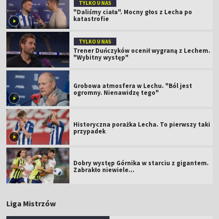
TYLKO U NAS
"Daliśmy ciała". Mocny głos z Lecha po
katastrofie
TYLKO U NAS
Trener Duńczyków ocenił wygraną z Lechem.
"Wybitny występ"
Grobowa atmosfera w Lechu. "Ból jest
ogromny. Nienawidzę tego"
Historyczna porażka Lecha. To pierwszy taki
przypadek
Dobry występ Górnika w starciu z gigantem.
Zabrakło niewiele...
Liga Mistrzów