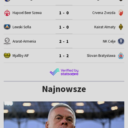
1 - 0
Hapoel Beer Szewa
Crvena Zvezda
1 - 0
Lewski Sofia
Kairat Ałmaty
2 - 1
Ararat-Armenia
NK Celje
1 - 2
Mjallby AIF
Slovan Bratysława
Najnowsze